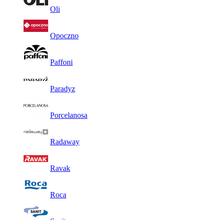
Oli
Opoczno
Paffoni
Paradyz
Porcelanosa
Radaway
Ravak
Roca