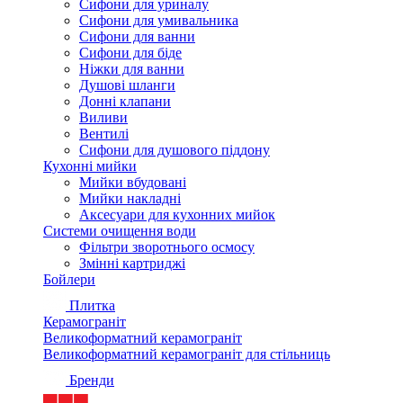
Сифони для уриналу
Сифони для умивальника
Сифони для ванни
Сифони для біде
Ніжки для ванни
Душові шланги
Донні клапани
Виливи
Вентилі
Сифони для душового піддону
Кухонні мийки
Мийки вбудовані
Мийки накладні
Аксесуари для кухонних мийок
Системи очищення води
Фільтри зворотнього осмосу
Змінні картриджі
Бойлери
Плитка
Керамограніт
Великоформатний керамограніт
Великоформатний керамограніт для стільниць
Бренди