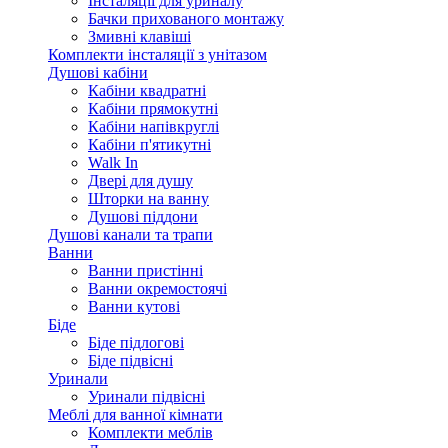
Інсталяції для уриналу
Бачки прихованого монтажу
Змивні клавіші
Комплекти інсталяції з унітазом
Душові кабіни
Кабіни квадратні
Кабіни прямокутні
Кабіни напівкруглі
Кабіни п'ятикутні
Walk In
Двері для душу
Шторки на ванну
Душові піддони
Душові канали та трапи
Ванни
Ванни пристінні
Ванни окремостоячі
Ванни кутові
Біде
Біде підлогові
Біде підвісні
Уринали
Уринали підвісні
Меблі для ванної кімнати
Комплекти меблів