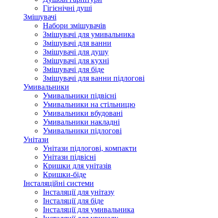
Гігієнічні душі
Змішувачі
Набори змішувачів
Змішувачі для умивальника
Змішувачі для ванни
Змішувачі для душу
Змішувачі для кухні
Змішувачі для біде
Змішувачі для ванни підлогові
Умивальники
Умивальники підвісні
Умивальники на стільницю
Умивальники вбудовані
Умивальники накладні
Умивальники підлогові
Унітази
Унітази підлогові, компакти
Унітази підвісні
Кришки для унітазів
Кришки-біде
Інсталяційні системи
Інсталяції для унітазу
Інсталяції для біде
Інсталяції для умивальника