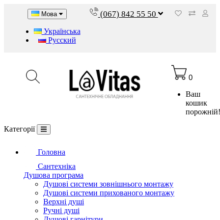
(067) 842 55 50
Мова
Українська
Русский
0
Ваш
кошик
порожній
Категорії
Головна
Сантехніка
Душова програма
Душові системи зовнішнього монтажу
Душові системи прихованого монтажу
Верхні душі
Ручні душі
Душові гарнітури