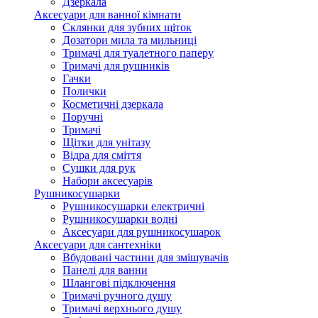
Дзеркала
Аксесуари для ванної кімнати
Склянки для зубних щіток
Дозатори мила та мильниці
Тримачі для туалетного паперу
Тримачі для рушників
Гачки
Полички
Косметичні дзеркала
Поручні
Тримачі
Щітки для унітазу
Відра для сміття
Сушки для рук
Набори аксесуарів
Рушникосушарки
Рушникосушарки електричні
Рушникосушарки водні
Аксесуари для рушникосушарок
Аксесуари для сантехніки
Вбудовані частини для змішувачів
Панелі для ванни
Шлангові підключення
Тримачі ручного душу
Тримачі верхнього душу