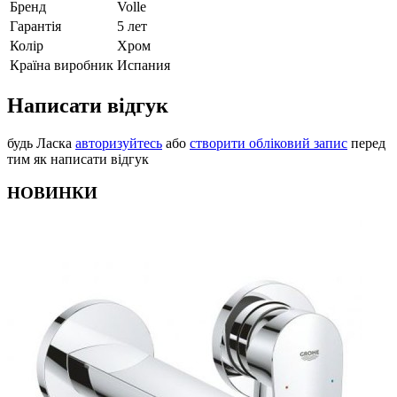
Бренд
Volle
Гарантія
5 лет
Колір
Хром
Країна виробник
Испания
Написати відгук
будь Ласка
авторизуйтесь
або
створити обліковий запис
перед
тим як написати відгук
НОВИНКИ