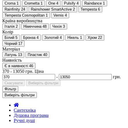
Croma
1
Crometta
1
One
4
Pulsify
4
Raindance
1
Rainfinity
24
Rainshower SmartActive
2
Tempesta
6
Tempesta Cosmopolitan
1
Vernis
4
Країна виробництва
Італія
2
Німеччина
48
Чехія
3
Колір
Білий
5
Бронза
4
Золотий
4
Нікель
1
Хром
22
Чорний
17
Матеріал
Латунь
13
Пластик
40
Наявність
Є в наявності
46
370
-
13050
грн.
Ціна
-
грн.
Скасувати
Виберіть фільтри
Фільтр
Виберіть фільтри
Сантехніка
Душова програма
Ручні душі