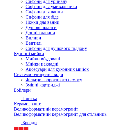
Сифони для уриналу
Сифони для умивальника
Сифони для ванни
Сифони для біде
Ніжки для ванни
Душові шланги
Донні клапани
Виливи
Вентилі
Сифони для душового піддону
Кухонні мийки
Мийки вбудовані
Мийки накладні
Аксесуари для кухонних мийок
Системи очищення води
Фільтри зворотнього осмосу
Змінні картриджі
Бойлери
Плитка
Керамограніт
Великоформатний керамограніт
Великоформатний керамограніт для стільниць
Бренди