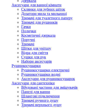
Дзеркала
Аксесуари для ванної кімнати
Склянки для зубних щіток
Дозатори мила та мильниці
Тримачі для туалетного паперу
Тримачі для рушників
Гачки
Полички
Косметичні дзеркала
Поручні
Тримачі
Щітки для унітазу
Відра для сміття
Сушки для рук
Набори аксесуарів
Рушникосушарки
Рушникосушарки електричні
Рушникосушарки водні
Аксесуари для рушникосушарок
Аксесуари для сантехніки
Вбудовані частини для змішувачів
Панелі для ванни
Шлангові підключення
Тримачі ручного душу
Тримачі верхнього душу