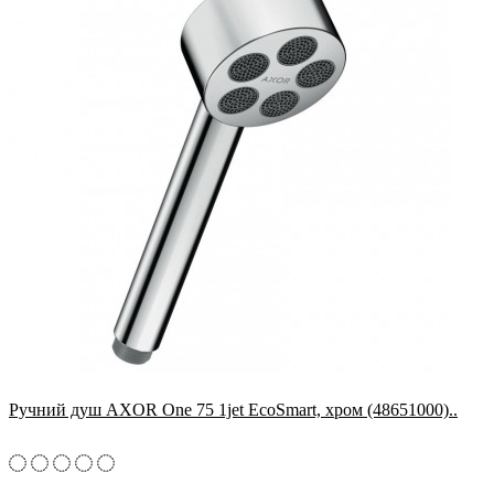
Ручний душ AXOR One 75 1jet EcoSmart, хром (48651000)..