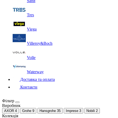
Sanit
Tres
Viega
Villeroy&Boch
Volle
Waterway
Доставка та оплата
Контакти
Фільтр
Виробник
AXOR
4
Grohe
9
Hansgrohe
35
Imprese
3
Nobili
2
Колекція