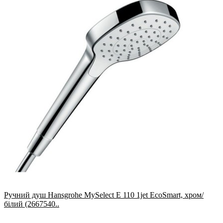
Ручний душ Hansgrohe MySelect E 110 1jet EcoSmart, хром/
білий (2667540..