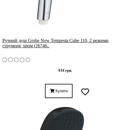
Ручний душ Grohe New Tempesta Cube 110, 2 режими
струменя, хром (26746..
934 грн.
Купити