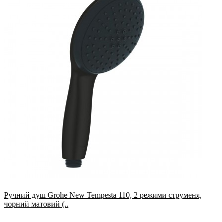
Ручний душ Grohe New Tempesta 110, 2 режими струменя,
чорний матовий (..