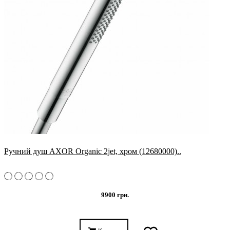
Ручний душ AXOR Organic 2jet, хром (12680000)..
9900 грн.