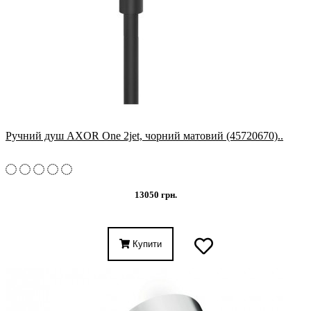
Ручний душ AXOR One 2jet, чорний матовий (45720670)..
13050 грн.
Купити