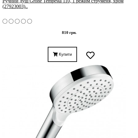
Ручний душ Grohe Tempesta 110, 1 режим струменя, хром
(27923003)..
810 грн.
Купити