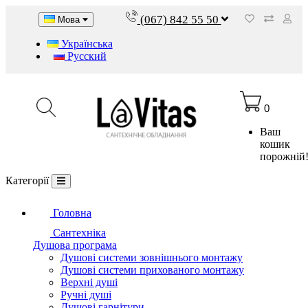
(067) 842 55 50
Мова
Українська
Русский
0
Ваш
кошик
порожній
Категорії
Головна
Сантехніка
Душова програма
Душові системи зовнішнього монтажу
Душові системи прихованого монтажу
Верхні душі
Ручні душі
Душові гарнітури