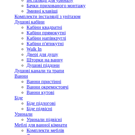
Інсталяції для уриналу
Бачки прихованого монтажу
Змивні клавіші
Комплекти інсталяції з унітазом
Душові кабіни
Кабіни квадратні
Кабіни прямокутні
Кабіни напівкруглі
Кабіни п'ятикутні
Walk In
Двері для душу
Шторки на ванну
Душові піддони
Душові канали та трапи
Ванни
Ванни пристінні
Ванни окремостоячі
Ванни кутові
Біде
Біде підлогові
Біде підвісні
Уринали
Уринали підвісні
Меблі для ванної кімнати
Комплекти меблів