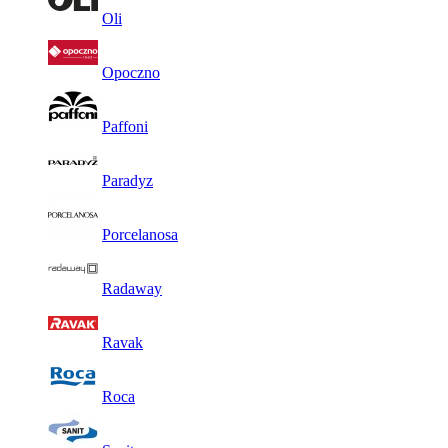
Oli
Opoczno
Paffoni
Paradyz
Porcelanosa
Radaway
Ravak
Roca