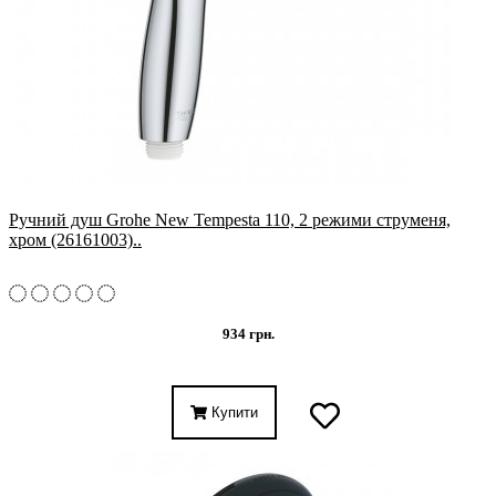
Ручний душ Grohe New Tempesta 110, 2 режими струменя,
хром (26161003)..
934 грн.
Купити