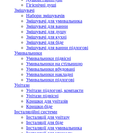
Гігієнічні душі
Змішувачі
Набори змішувачів
Змішувачі для умивальника
Змішувачі для ванни
Змішувачі для душу
Змішувачі для кухні
Змішувачі для біде
Змішувачі для ванни підлогові
Умивальники
Умивальники підвісні
Умивальники на стільницю
Умивальники вбудовані
Умивальники накладні
Умивальники підлогові
Унітази
Унітази підлогові, компакти
Унітази підвісні
Кришки для унітазів
Кришки-біде
Інсталяційні системи
Інсталяції для унітазу
Інсталяції для біде
Інсталяції для умивальника