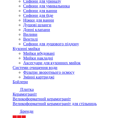
Сифони для уриналу
Сифони для умивальника
Сифони для ванни
Сифони для біде
Ніжки для ванни
Душові шланги
Донні клапани
Виливи
Вентилі
Сифони для душового піддону
Кухонні мийки
Мийки вбудовані
Мийки накладні
Аксесуари для кухонних мийок
Системи очищення води
Фільтри зворотнього осмосу
Змінні картриджі
Бойлери
Плитка
Керамограніт
Великоформатний керамограніт
Великоформатний керамограніт для стільниць
Бренди