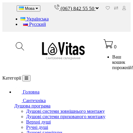
(067) 842 55 50
Мова
Українська
Русский
0
Ваш
кошик
порожній
Категорії
Головна
Сантехніка
Душова програма
Душові системи зовнішнього монтажу
Душові системи прихованого монтажу
Верхні душі
Ручні душі
Душові гарнітури