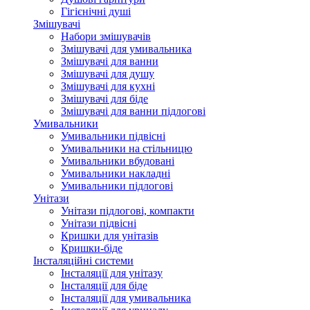
Гігієнічні душі
Змішувачі
Набори змішувачів
Змішувачі для умивальника
Змішувачі для ванни
Змішувачі для душу
Змішувачі для кухні
Змішувачі для біде
Змішувачі для ванни підлогові
Умивальники
Умивальники підвісні
Умивальники на стільницю
Умивальники вбудовані
Умивальники накладні
Умивальники підлогові
Унітази
Унітази підлогові, компакти
Унітази підвісні
Кришки для унітазів
Кришки-біде
Інсталяційні системи
Інсталяції для унітазу
Інсталяції для біде
Інсталяції для умивальника