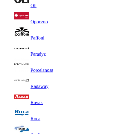
Oli
Opoczno
Paffoni
Paradyz
Porcelanosa
Radaway
Ravak
Roca