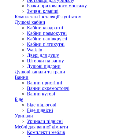
Інсталяції для уриналу
Бачки прихованого монтажу
Змивні клавіші
Комплекти інсталяції з унітазом
Душові кабіни
Кабіни квадратні
Кабіни прямокутні
Кабіни напівкруглі
Кабіни п'ятикутні
Walk In
Двері для душу
Шторки на ванну
Душові піддони
Душові канали та трапи
Ванни
Ванни пристінні
Ванни окремостоячі
Ванни кутові
Біде
Біде підлогові
Біде підвісні
Уринали
Уринали підвісні
Меблі для ванної кімнати
Комплекти меблів