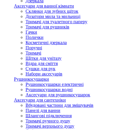
Дзеркала
Аксесуари для ванної кімнати
Склянки для зубних щіток
Дозатори мила та мильниці
Тримачі для туалетного паперу
Тримачі для рушників
Гачки
Полички
Косметичні дзеркала
Поручні
Тримачі
Щітки для унітазу
Відра для сміття
Сушки для рук
Набори аксесуарів
Рушникосушарки
Рушникосушарки електричні
Рушникосушарки водні
Аксесуари для рушникосушарок
Аксесуари для сантехніки
Вбудовані частини для змішувачів
Панелі для ванни
Шлангові підключення
Тримачі ручного душу
Тримачі верхнього душу