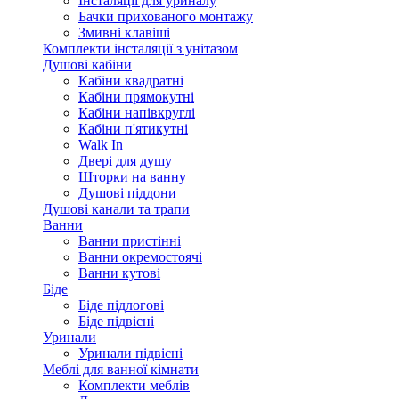
Інсталяції для уриналу
Бачки прихованого монтажу
Змивні клавіші
Комплекти інсталяції з унітазом
Душові кабіни
Кабіни квадратні
Кабіни прямокутні
Кабіни напівкруглі
Кабіни п'ятикутні
Walk In
Двері для душу
Шторки на ванну
Душові піддони
Душові канали та трапи
Ванни
Ванни пристінні
Ванни окремостоячі
Ванни кутові
Біде
Біде підлогові
Біде підвісні
Уринали
Уринали підвісні
Меблі для ванної кімнати
Комплекти меблів