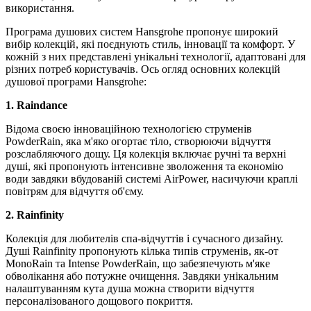
використання.
Програма душових систем Hansgrohe пропонує широкий
вибір колекцій, які поєднують стиль, інновації та комфорт. У
кожній з них представлені унікальні технології, адаптовані для
різних потреб користувачів. Ось огляд основних колекцій
душової програми Hansgrohe:
1. Raindance
Відома своєю інноваційною технологією струменів
PowderRain, яка м'яко огортає тіло, створюючи відчуття
розслабляючого дощу. Ця колекція включає ручні та верхні
душі, які пропонують інтенсивне зволоження та економію
води завдяки вбудованій системі AirPower, насичуючи краплі
повітрям для відчуття об'єму.
2. Rainfinity
Колекція для любителів спа-відчуттів і сучасного дизайну.
Душі Rainfinity пропонують кілька типів струменів, як-от
MonoRain та Intense PowderRain, що забезпечують м'яке
обволікання або потужне очищення. Завдяки унікальним
налаштуванням кута душа можна створити відчуття
персоналізованого дощового покриття.