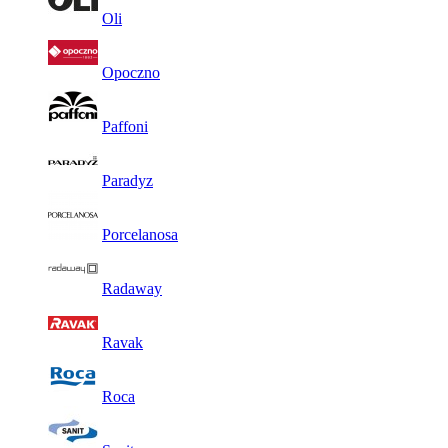
Oli
Opoczno
Paffoni
Paradyz
Porcelanosa
Radaway
Ravak
Roca