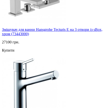
Змішувач для ванни Hansgrohe Tecturis E на 3 отвори із sBox,
хром (73443000)
27100 грн.
Купити