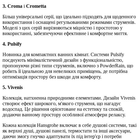
3. Croma
і
Crometta
Більш універсальні серії, що ідеально підходять для щоденного
використання і оснащені регульованими режимами струменів.
Моделі з цих серій вирізняються міцністю і простотою у
використанні, забезпечуючи ефективне і комфортне миття.
4.
Pulsify
Новинка для компактних ванних кімнат. Системи Pulsify
поєднують мінімалістичний дизайн з функціональністю,
пропонуючи різні типи струменів, включно з PowderRain, що
робить її ідеальною для невеликих приміщень, де потрібна
оптимізація простору без шкоди для комфорту.
5.
Vivenis
Колекція, натхненна природними елементами. Дизайн Vivenis
створює ефект широкого, м'якого струменя, що нагадує
водоспад. Це рішення орієнтоване на естетику та спокій,
додаючи ванному простору особливої атмосфери релаксу.
Кожна колекція Hansgrohe включає в себе душові системи, такі
як верхні душі, душові панелі, термостати та інші аксесуари,
даючи змогу гнучко адаптувати їх під інтер'єр і потреби