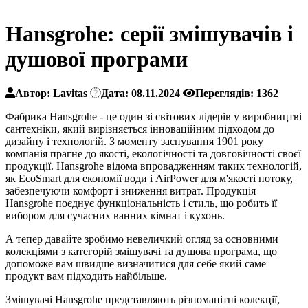
Hansgrohe: серії змішувачів і
душової програми
Автор:
Lavitas
Дата:
08.11.2024
Переглядів:
1362
Фабрика Hansgrohe - це один зі світових лідерів у виробництві
сантехніки, який вирізняється інноваційним підходом до
дизайну і технологій. З моменту заснування 1901 року
компанія прагне до якості, екологічності та довговічності своєї
продукції. Hansgrohe відома впровадженням таких технологій,
як EcoSmart для економії води і AirPower для м'якості потоку,
забезпечуючи комфорт і зниження витрат. Продукція
Hansgrohe поєднує функціональність і стиль, що робить її
вибором для сучасних ванних кімнат і кухонь.
А тепер давайте зробимо невеличкий огляд за основними
колекціями з категорій змішувачі та душова програма, що
допоможе вам швидше визначитися для себе який саме
продукт вам підходить найбільше.
Змішувачі Hansgrohe представляють різноманітні колекції,