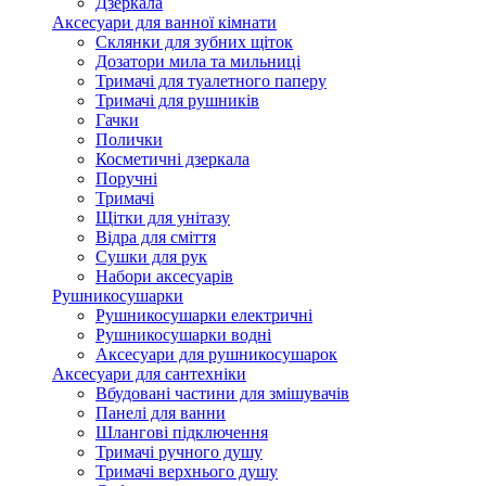
Дзеркала
Аксесуари для ванної кімнати
Склянки для зубних щіток
Дозатори мила та мильниці
Тримачі для туалетного паперу
Тримачі для рушників
Гачки
Полички
Косметичні дзеркала
Поручні
Тримачі
Щітки для унітазу
Відра для сміття
Сушки для рук
Набори аксесуарів
Рушникосушарки
Рушникосушарки електричні
Рушникосушарки водні
Аксесуари для рушникосушарок
Аксесуари для сантехніки
Вбудовані частини для змішувачів
Панелі для ванни
Шлангові підключення
Тримачі ручного душу
Тримачі верхнього душу