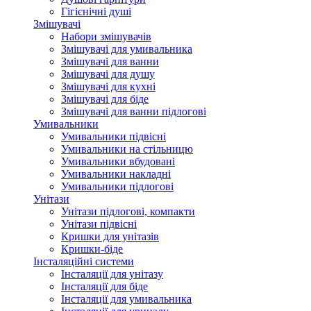
Гігієнічні душі
Змішувачі
Набори змішувачів
Змішувачі для умивальника
Змішувачі для ванни
Змішувачі для душу
Змішувачі для кухні
Змішувачі для біде
Змішувачі для ванни підлогові
Умивальники
Умивальники підвісні
Умивальники на стільницю
Умивальники вбудовані
Умивальники накладні
Умивальники підлогові
Унітази
Унітази підлогові, компакти
Унітази підвісні
Кришки для унітазів
Кришки-біде
Інсталяційні системи
Інсталяції для унітазу
Інсталяції для біде
Інсталяції для умивальника