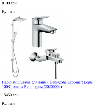
8100 грн.
Купити
Набір змішувачів для ванни Hansgrohe EcoSmart Logis
100/Crometta Reno, хром (20200002)
15450 грн.
Купити