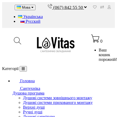
(067) 842 55 50
Мова
Українська
Русский
0
Ваш
кошик
порожній
Категорії
Головна
Сантехніка
Душова програма
Душові системи зовнішнього монтажу
Душові системи прихованого монтажу
Верхні душі
Ручні душі
Душові гарнітури