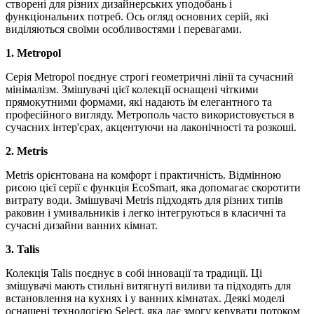
створені для різних дизайнерських уподобань і
функціональних потреб. Ось огляд основних серій, які
виділяються своїми особливостями і перевагами.
1. Metropol
Серія Metropol поєднує строгі геометричні лінії та сучасний
мінімалізм. Змішувачі цієї колекції оснащені чіткими
прямокутними формами, які надають їм елегантного та
професійного вигляду. Метрополь часто використовується в
сучасних інтер'єрах, акцентуючи на лаконічності та розкоші.
2. Metris
Metris орієнтована на комфорт і практичність. Відмінною
рисою цієї серії є функція EcoSmart, яка допомагає скоротити
витрату води. Змішувачі Metris підходять для різних типів
раковин і умивальників і легко інтегруються в класичні та
сучасні дизайни ванних кімнат.
3. Talis
Колекція Talis поєднує в собі інновації та традиції. Ці
змішувачі мають стильні витягнуті виливи та підходять для
встановлення на кухнях і у ванних кімнатах. Деякі моделі
оснащені технологією Select, яка дає змогу керувати потоком