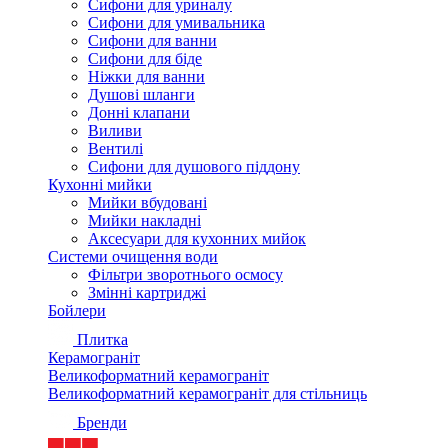
Сифони для уриналу
Сифони для умивальника
Сифони для ванни
Сифони для біде
Ніжки для ванни
Душові шланги
Донні клапани
Виливи
Вентилі
Сифони для душового піддону
Кухонні мийки
Мийки вбудовані
Мийки накладні
Аксесуари для кухонних мийок
Системи очищення води
Фільтри зворотнього осмосу
Змінні картриджі
Бойлери
Плитка
Керамограніт
Великоформатний керамограніт
Великоформатний керамограніт для стільниць
Бренди