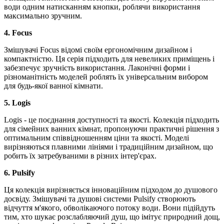
води одним натисканням кнопки, роблячи використання
максимально зручним.
4. Focus
Змішувачі Focus відомі своїм ергономічним дизайном і
компактністю. Ця серія підходить для невеликих приміщень і
забезпечує зручність використання. Лаконічні форми і
різноманітність моделей роблять їх універсальним вибором
для будь-якої ванної кімнати.
5.
Logis
Logis - це поєднання доступності та якості. Колекція підходить
для сімейних ванних кімнат, пропонуючи практичні рішення з
оптимальним співвідношенням ціни та якості. Моделі
вирізняються плавними лініями і традиційним дизайном, що
робить їх затребуваними в різних інтер'єрах.
6.
Pulsify
Ця колекція вирізняється інноваційним підходом до душового
досвіду. Змішувачі та душові системи Pulsify створюють
відчуття м'якого, обволікаючого потоку води. Вони підійдуть
тим, хто шукає розслабляючий душ, що імітує природний дощ,