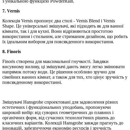
з унікальною функцією PowderRain.
7.
Vernis
Колекція Vernis пропонує два стилі - Vernis Blend і Vernis
Shape. Це універсальні змішувачі, які підходять як для ванної
кімнати, так і для кухні. Вони відрізняються простотою
використання і стильним, але стриманим дизайном, що робить
їх ідеальним вибором для повсякденного використання.
8.
Finoris
Finoris створена для максимальної гнучкості. Завдяки
висувному виливу, ці змішувачі дають змогу легко змінювати
напрямок потоку води. Це рішення особливо зручно для
сімейних ванних кімнат, а також для тих, хто цінує зручність у
повсякденному використанні.
Змішувачі Hansgrohe спроектовані для задоволення різних
естетичних і функціональних уподобань, пропонуючи
широкий вибір: від суворих геометричних до плавних і
органічних форм, від сучасних технологічних рішень до
класичних варіантів. Колекції Hansgrohe завжди прагнуть до
інновацій, забезпечуючи економію ресурсів і зручність