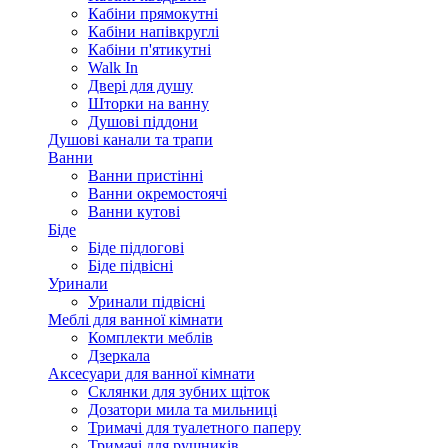
Кабіни прямокутні
Кабіни напівкруглі
Кабіни п'ятикутні
Walk In
Двері для душу
Шторки на ванну
Душові піддони
Душові канали та трапи
Ванни
Ванни пристінні
Ванни окремостоячі
Ванни кутові
Біде
Біде підлогові
Біде підвісні
Уринали
Уринали підвісні
Меблі для ванної кімнати
Комплекти меблів
Дзеркала
Аксесуари для ванної кімнати
Склянки для зубних щіток
Дозатори мила та мильниці
Тримачі для туалетного паперу
Тримачі для рушників