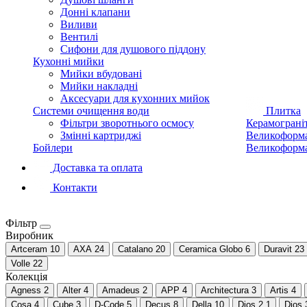
Донні клапани
Виливи
Вентилі
Сифони для душового піддону
Кухонні мийки
Мийки вбудовані
Мийки накладні
Аксесуари для кухонних мийок
Системи очищення води
Плитка
Фільтри зворотнього осмосу
Керамограні
Змінні картриджі
Великоформа
Бойлери
Великоформа
Доставка та оплата
Контакти
Фільтр
Виробник
Artceram
10
AXA
24
Catalano
20
Ceramica Globo
6
Duravit
23
Volle
22
Колекція
Agness
2
Alter
4
Amadeus
2
APP
4
Architectura
3
Artis
4
Cosa
4
Cube
3
D-Code
5
Decus
8
Della
10
Dios 2
1
Dios 