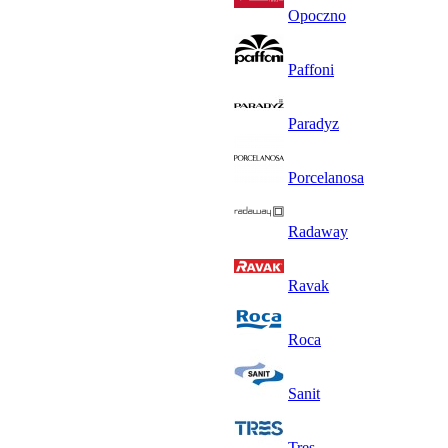
Opoczno
Paffoni
Paradyz
Porcelanosa
Radaway
Ravak
Roca
Sanit
Tres