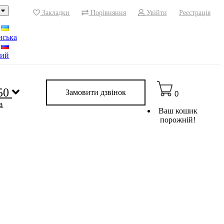
Закладки
Порівняння
Увійти
Реєстрація
нська
кий
 50
Замовити дзвінок
0
a
Ваш кошик
порожній!