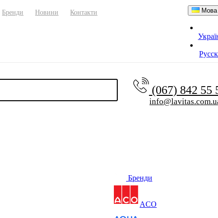
Мова
Бренди
Новини
Контакти
Украї
Русс
(067) 842 55
info@lavitas.com.u
Бренди
ACO