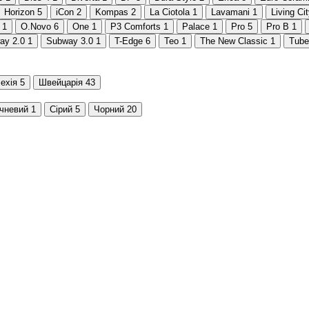
Horizon
5
iCon
2
Kompas
2
La Ciotola
1
Lavamani
1
Living Ci
1
O.Novo
6
One
1
P3 Comforts
1
Palace
1
Pro
5
Pro B
1
ay 2.0
1
Subway 3.0
1
T-Edge
6
Teo
1
The New Classic
1
Tube
ехія
5
Швейцарія
43
чневий
1
Сірий
5
Чорний
20