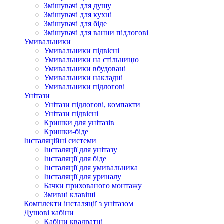
Змішувачі для душу
Змішувачі для кухні
Змішувачі для біде
Змішувачі для ванни підлогові
Умивальники
Умивальники підвісні
Умивальники на стільницю
Умивальники вбудовані
Умивальники накладні
Умивальники підлогові
Унітази
Унітази підлогові, компакти
Унітази підвісні
Кришки для унітазів
Кришки-біде
Інсталяційні системи
Інсталяції для унітазу
Інсталяції для біде
Інсталяції для умивальника
Інсталяції для уриналу
Бачки прихованого монтажу
Змивні клавіші
Комплекти інсталяції з унітазом
Душові кабіни
Кабіни квадратні