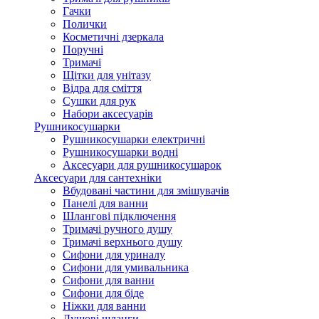
Гачки
Полички
Косметичні дзеркала
Поручні
Тримачі
Щітки для унітазу
Відра для сміття
Сушки для рук
Набори аксесуарів
Рушникосушарки
Рушникосушарки електричні
Рушникосушарки водні
Аксесуари для рушникосушарок
Аксесуари для сантехніки
Вбудовані частини для змішувачів
Панелі для ванни
Шлангові підключення
Тримачі ручного душу
Тримачі верхнього душу
Сифони для уриналу
Сифони для умивальника
Сифони для ванни
Сифони для біде
Ніжки для ванни
Душові шланги