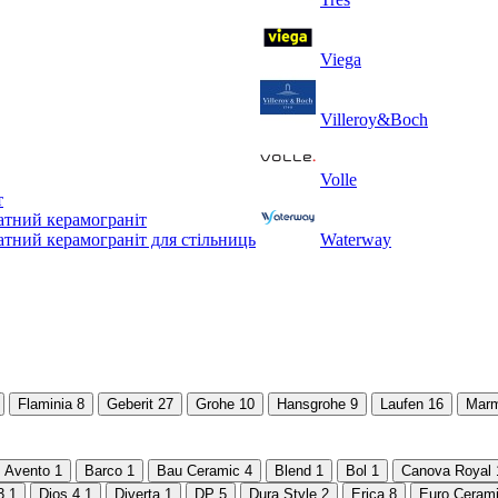
Viega
Villeroy&Boch
Volle
т
тний керамограніт
тний керамограніт для стільниць
Waterway
Flaminia
8
Geberit
27
Grohe
10
Hansgrohe
9
Laufen
16
Marm
Avento
1
Barco
1
Bau Ceramic
4
Blend
1
Bol
1
Canova Royal
3
1
Dios 4
1
Diverta
1
DP
5
Dura Style
2
Erica
8
Euro Ceram