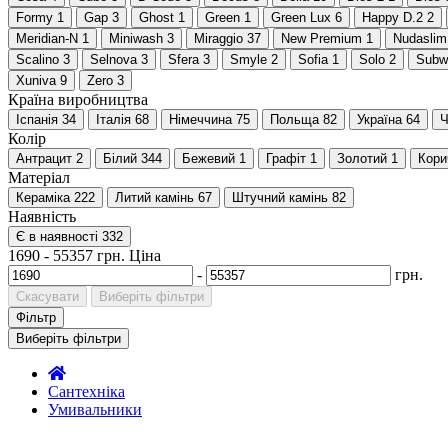
Formy
1
Gap
3
Ghost
1
Green
1
Green Lux
6
Happy D.2
2
Meridian-N
1
Miniwash
3
Miraggio
37
New Premium
1
Nudaslim
Scalino
3
Selnova
3
Sfera
3
Smyle
2
Sofia
1
Solo
2
Subw
Xuniva
9
Zero
3
Країна виробництва
Іспанія
34
Італія
68
Німеччина
75
Польща
82
Україна
64
Ч
Колір
Антрацит
2
Білий
344
Бежевий
1
Графіт
1
Золотий
1
Кори
Матеріал
Кераміка
222
Литий камінь
67
Штучний камінь
82
Наявність
Є в наявності
332
1690
-
55357
грн.
Ціна
-
грн.
Скасувати
Виберіть фільтри
Фільтр
Виберіть фільтри
Сантехніка
Умивальники