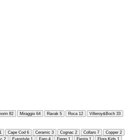
orin
82
Miraggio
64
Ravak
5
Roca
12
Villeroy&Boch
33
1
Cape Cod
6
Ceramic
3
Cognac
2
Collaro
7
Copper
2
ic
2
Eurostyle
1
Faro
4
Fiego
1
Fiesta
1
Flora Kids
1