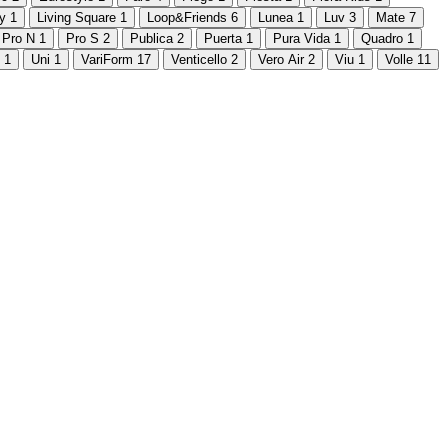
ty
1
Living Square
1
Loop&Friends
6
Lunea
1
Luv
3
Mate
7
Pro N
1
Pro S
2
Publica
2
Puerta
1
Pura Vida
1
Quadro
1
1
Uni
1
VariForm
17
Venticello
2
Vero Air
2
Viu
1
Volle
11