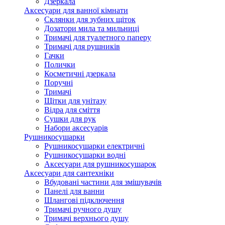
Дзеркала
Аксесуари для ванної кімнати
Склянки для зубних щіток
Дозатори мила та мильниці
Тримачі для туалетного паперу
Тримачі для рушників
Гачки
Полички
Косметичні дзеркала
Поручні
Тримачі
Щітки для унітазу
Відра для сміття
Сушки для рук
Набори аксесуарів
Рушникосушарки
Рушникосушарки електричні
Рушникосушарки водні
Аксесуари для рушникосушарок
Аксесуари для сантехніки
Вбудовані частини для змішувачів
Панелі для ванни
Шлангові підключення
Тримачі ручного душу
Тримачі верхнього душу