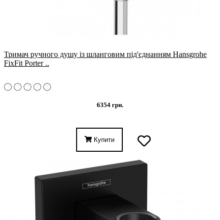
Тримач ручного душу із шланговим під'єднанням Hansgrohe
FixFit Porter ..
6354 грн.
Купити