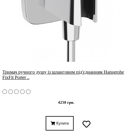
Тримач ручного душу із шланговим під'єднанням Hansgrohe
FixFit Porter ..
4250 грн.
Купити