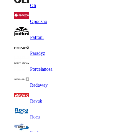
Oli
Opoczno
Paffoni
Paradyz
Porcelanosa
Radaway
Ravak
Roca