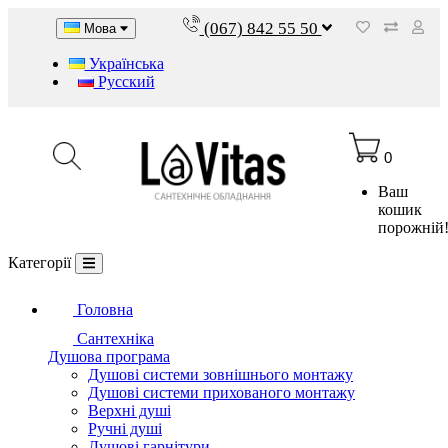
(067) 842 55 50
Мова
Українська
Русский
0
Ваш
кошик
порожній
Категорії
Головна
Сантехніка
Душова програма
Душові системи зовнішнього монтажу
Душові системи прихованого монтажу
Верхні душі
Ручні душі
Душові гарнітури