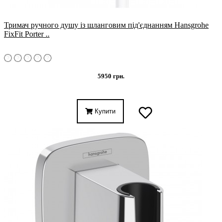
Тримач ручного душу із шланговим під'єднанням Hansgrohe
FixFit Porter ..
5950 грн.
Купити