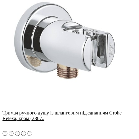
Тримач ручного душу із шланговим під'єднанням Grohe
Relexa, хром (2867..