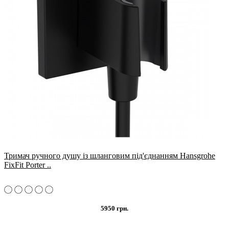
Тримач ручного душу із шланговим під'єднанням Hansgrohe
FixFit Porter ..
5950 грн.