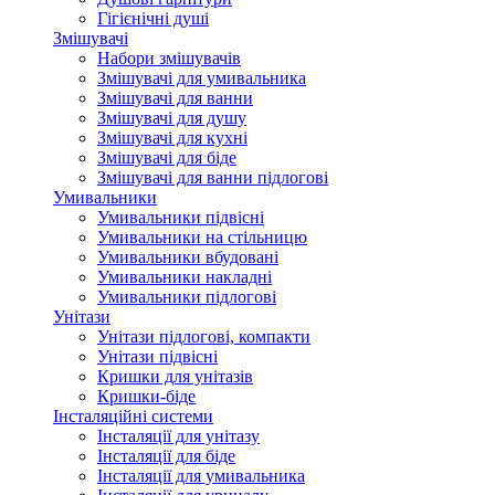
Гігієнічні душі
Змішувачі
Набори змішувачів
Змішувачі для умивальника
Змішувачі для ванни
Змішувачі для душу
Змішувачі для кухні
Змішувачі для біде
Змішувачі для ванни підлогові
Умивальники
Умивальники підвісні
Умивальники на стільницю
Умивальники вбудовані
Умивальники накладні
Умивальники підлогові
Унітази
Унітази підлогові, компакти
Унітази підвісні
Кришки для унітазів
Кришки-біде
Інсталяційні системи
Інсталяції для унітазу
Інсталяції для біде
Інсталяції для умивальника