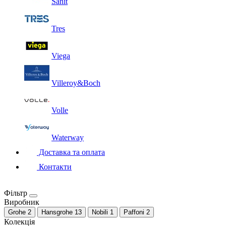
Sanit
Tres
Viega
Villeroy&Boch
Volle
Waterway
Доставка та оплата
Контакти
Фільтр
Виробник
Grohe
2
Hansgrohe
13
Nobili
1
Paffoni
2
Колекція