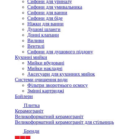
Сифони для уриналу
Сифони для умивальника
Сифони для ванни
Сифони для біде
Ніжки для ванни
Душові шланги
Донні клапани
Виливи
Вентилі
Сифони для душового піддону
Кухонні мийки
Мийки вбудовані
Мийки накладні
Аксесуари для кухонних мийок
Системи очищення води
Фільтри зворотнього осмосу
Змінні картриджі
Бойлери
Плитка
Керамограніт
Великоформатний керамограніт
Великоформатний керамограніт для стільниць
Бренди