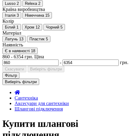
Lusso
2
Relexa
2
Країна виробництва
Італія
3
Німеччина
15
Колір
Білий
1
Хром
12
Чорний
5
Матеріал
Латунь
13
Пластик
5
Наявність
Є в наявності
18
860
-
6354
грн.
Ціна
-
грн.
Скасувати
Виберіть фільтри
Фільтр
Виберіть фільтри
Сантехніка
Аксесуари для сантехніки
Шлангові підключення
Купити шлангові
підключення