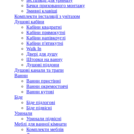
Інсталяції для уриналу
Бачки прихованого монтажу
Змивні клавіші
Комплекти інсталяції з унітазом
Душові кабіни
Кабіни квадратні
Кабіни прямокутні
Кабіни напівкруглі
Кабіни п'ятикутні
Walk In
Двері для душу
Шторки на ванну
Душові піддони
Душові канали та трапи
Ванни
Ванни пристінні
Ванни окремостоячі
Ванни кутові
Біде
Біде підлогові
Біде підвісні
Уринали
Уринали підвісні
Меблі для ванної кімнати
Комплекти меблів