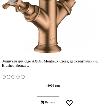
Змішувач для біде AXOR Montreux Cross, двохвентильний,
Brushed Bronze ..
43000 грн.
Купити