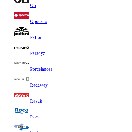
Oli
Opoczno
Paffoni
Paradyz
Porcelanosa
Radaway
Ravak
Roca