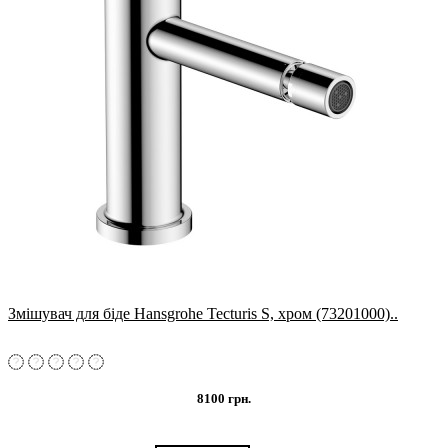
Змішувач для біде Hansgrohe Tecturis S, хром (73201000)..
8100 грн.