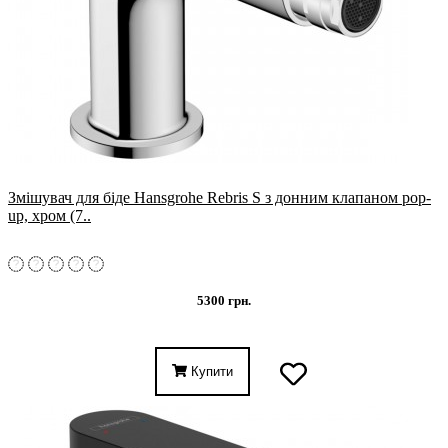
Змішувач для біде Hansgrohe Rebris S з донним клапаном pop-
up, хром (7..
5300 грн.
Купити