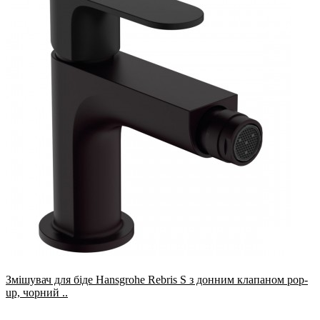
Змішувач для біде Hansgrohe Rebris S з донним клапаном pop-
up, чорний ..