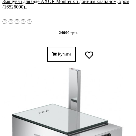
Змішувач для біде AXOR Montreux з донним клапаном, хром
(16526000)..
24000 грн.
Купити