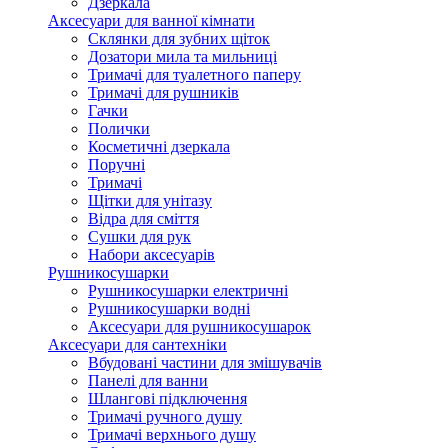
Дзеркала
Аксесуари для ванної кімнати
Склянки для зубних щіток
Дозатори мила та мильниці
Тримачі для туалетного паперу
Тримачі для рушників
Гачки
Полички
Косметичні дзеркала
Поручні
Тримачі
Щітки для унітазу
Відра для сміття
Сушки для рук
Набори аксесуарів
Рушникосушарки
Рушникосушарки електричні
Рушникосушарки водні
Аксесуари для рушникосушарок
Аксесуари для сантехніки
Вбудовані частини для змішувачів
Панелі для ванни
Шлангові підключення
Тримачі ручного душу
Тримачі верхнього душу