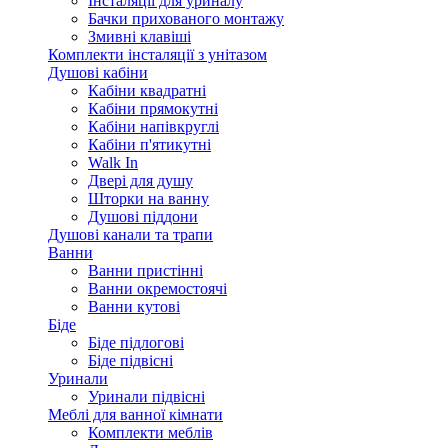
Інсталяції для уриналу
Бачки прихованого монтажу
Змивні клавіші
Комплекти інсталяції з унітазом
Душові кабіни
Кабіни квадратні
Кабіни прямокутні
Кабіни напівкруглі
Кабіни п'ятикутні
Walk In
Двері для душу
Шторки на ванну
Душові піддони
Душові канали та трапи
Ванни
Ванни пристінні
Ванни окремостоячі
Ванни кутові
Біде
Біде підлогові
Біде підвісні
Уринали
Уринали підвісні
Меблі для ванної кімнати
Комплекти меблів