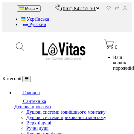
(067) 842 55 50
Мова
Українська
Русский
0
Ваш
кошик
порожній
Категорії
Головна
Сантехніка
Душова програма
Душові системи зовнішнього монтажу
Душові системи прихованого монтажу
Верхні душі
Ручні душі
Душові гарнітури