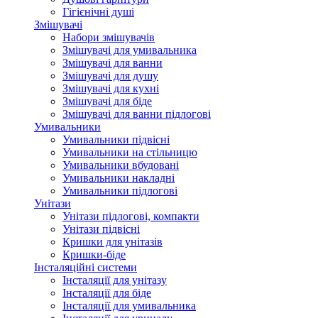
Гігієнічні душі
Змішувачі
Набори змішувачів
Змішувачі для умивальника
Змішувачі для ванни
Змішувачі для душу
Змішувачі для кухні
Змішувачі для біде
Змішувачі для ванни підлогові
Умивальники
Умивальники підвісні
Умивальники на стільницю
Умивальники вбудовані
Умивальники накладні
Умивальники підлогові
Унітази
Унітази підлогові, компакти
Унітази підвісні
Кришки для унітазів
Кришки-біде
Інсталяційні системи
Інсталяції для унітазу
Інсталяції для біде
Інсталяції для умивальника