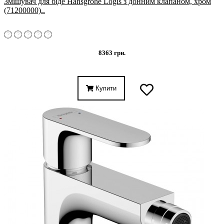
Змішувач для біде Hansgrohe Logis з донним клапаном, хром
(71200000)..
8363 грн.
Купити