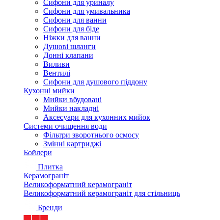
Сифони для уриналу
Сифони для умивальника
Сифони для ванни
Сифони для біде
Ніжки для ванни
Душові шланги
Донні клапани
Виливи
Вентилі
Сифони для душового піддону
Кухонні мийки
Мийки вбудовані
Мийки накладні
Аксесуари для кухонних мийок
Системи очищення води
Фільтри зворотнього осмосу
Змінні картриджі
Бойлери
Плитка
Керамограніт
Великоформатний керамограніт
Великоформатний керамограніт для стільниць
Бренди