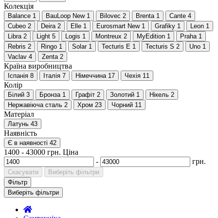
Колекція
Balance
1
BauLoop New
1
Bilovec
2
Brenta
1
Cante
4
Cubeo
2
Deira
2
Elle
1
Eurosmart New
1
Grafiky
1
Leon
1
Libra
2
Light
5
Logis
1
Montreux
2
MyEdition
1
Praha
1
Rebris
2
Ringo
1
Solar
1
Tecturis E
1
Tecturis S
2
Uno
1
Vaclav
4
Zenta
2
Країна виробництва
Іспанія
8
Італія
7
Німеччина
17
Чехія
11
Колір
Білий
3
Бронза
1
Графіт
2
Золотий
1
Нікель
2
Нержавіюча сталь
2
Хром
23
Чорний
11
Матеріал
Латунь
43
Наявність
Є в наявності
42
1400
-
43000
грн.
Ціна
-
грн.
Скасувати
Виберіть фільтри
Фільтр
Виберіть фільтри