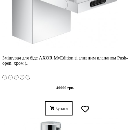
Змішувач для біде AXOR MyEdition зі зливним клапаном Push-
open, хром (..
40000 грн.
Купити