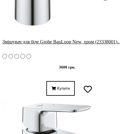
Змішувач для біде Grohe BauLoop New, хром (23338001)..
3600 грн.
Купити