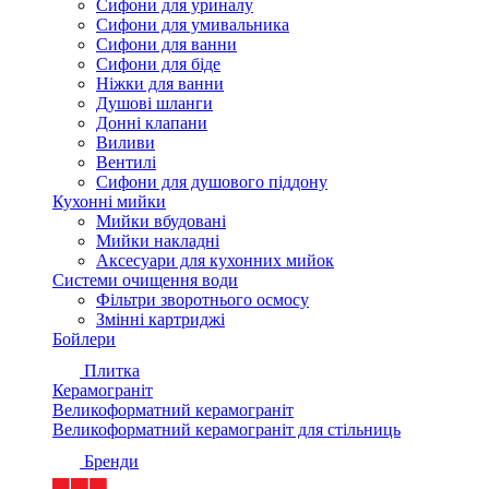
Сифони для уриналу
Сифони для умивальника
Сифони для ванни
Сифони для біде
Ніжки для ванни
Душові шланги
Донні клапани
Виливи
Вентилі
Сифони для душового піддону
Кухонні мийки
Мийки вбудовані
Мийки накладні
Аксесуари для кухонних мийок
Системи очищення води
Фільтри зворотнього осмосу
Змінні картриджі
Бойлери
Плитка
Керамограніт
Великоформатний керамограніт
Великоформатний керамограніт для стільниць
Бренди