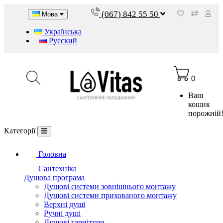
(067) 842 55 50
Мова
Українська
Русский
0
Ваш
кошик
порожній
Категорії
Головна
Сантехніка
Душова програма
Душові системи зовнішнього монтажу
Душові системи прихованого монтажу
Верхні душі
Ручні душі
Душові гарнітури