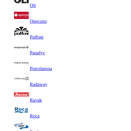
Oli
Opoczno
Paffoni
Paradyz
Porcelanosa
Radaway
Ravak
Roca