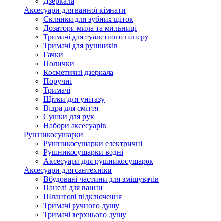
Дзеркала
Аксесуари для ванної кімнати
Склянки для зубних щіток
Дозатори мила та мильниці
Тримачі для туалетного паперу
Тримачі для рушників
Гачки
Полички
Косметичні дзеркала
Поручні
Тримачі
Щітки для унітазу
Відра для сміття
Сушки для рук
Набори аксесуарів
Рушникосушарки
Рушникосушарки електричні
Рушникосушарки водні
Аксесуари для рушникосушарок
Аксесуари для сантехніки
Вбудовані частини для змішувачів
Панелі для ванни
Шлангові підключення
Тримачі ручного душу
Тримачі верхнього душу