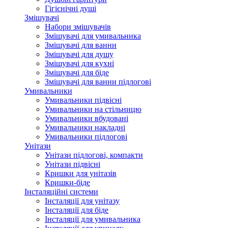
Гігієнічні душі
Змішувачі
Набори змішувачів
Змішувачі для умивальника
Змішувачі для ванни
Змішувачі для душу
Змішувачі для кухні
Змішувачі для біде
Змішувачі для ванни підлогові
Умивальники
Умивальники підвісні
Умивальники на стільницю
Умивальники вбудовані
Умивальники накладні
Умивальники підлогові
Унітази
Унітази підлогові, компакти
Унітази підвісні
Кришки для унітазів
Кришки-біде
Інсталяційні системи
Інсталяції для унітазу
Інсталяції для біде
Інсталяції для умивальника