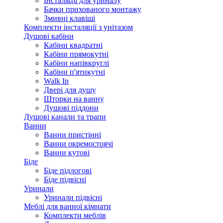
Інсталяції для уриналу
Бачки прихованого монтажу
Змивні клавіші
Комплекти інсталяції з унітазом
Душові кабіни
Кабіни квадратні
Кабіни прямокутні
Кабіни напівкруглі
Кабіни п'ятикутні
Walk In
Двері для душу
Шторки на ванну
Душові піддони
Душові канали та трапи
Ванни
Ванни пристінні
Ванни окремостоячі
Ванни кутові
Біде
Біде підлогові
Біде підвісні
Уринали
Уринали підвісні
Меблі для ванної кімнати
Комплекти меблів