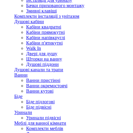
Інсталяції для уриналу
Бачки прихованого монтажу
Змивні клавіші
Комплекти інсталяції з унітазом
Душові кабіни
Кабіни квадратні
Кабіни прямокутні
Кабіни напівкруглі
Кабіни п'ятикутні
Walk In
Двері для душу
Шторки на ванну
Душові піддони
Душові канали та трапи
Ванни
Ванни пристінні
Ванни окремостоячі
Ванни кутові
Біде
Біде підлогові
Біде підвісні
Уринали
Уринали підвісні
Меблі для ванної кімнати
Комплекти меблів