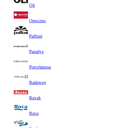
Oli
Opoczno
Paffoni
Paradyz
Porcelanosa
Radaway
Ravak
Roca