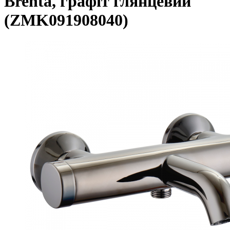
Brenta, графіт глянцевий
(ZMK091908040)