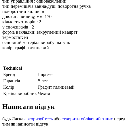
тип управління : одноважільний
тип перемикача ванна/душ: поворотна ручка
поворотний вилив: ні
довжина виливу, мм: 170
кількість отворів : 2
у споживачів : 2
форма накладки: закруглений квадрат
термостат: ні
основний матеріал виробу: латунь
колір: графіт глянцевий
Technical
Бренд
Imprese
Гарантія
5 лет
Колір
Графит глянцевый
Країна виробник
Чехия
Написати відгук
будь Ласка
авторизуйтесь
або
створити обліковий запис
перед
тим як написати відгук