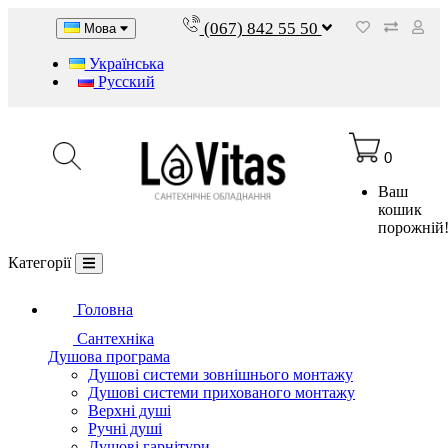
(067) 842 55 50
Мова
Українська
Русский
0
Ваш
кошик
порожній
Категорії
Головна
Сантехніка
Душова програма
Душові системи зовнішнього монтажу
Душові системи прихованого монтажу
Верхні душі
Ручні душі
Душові гарнітури