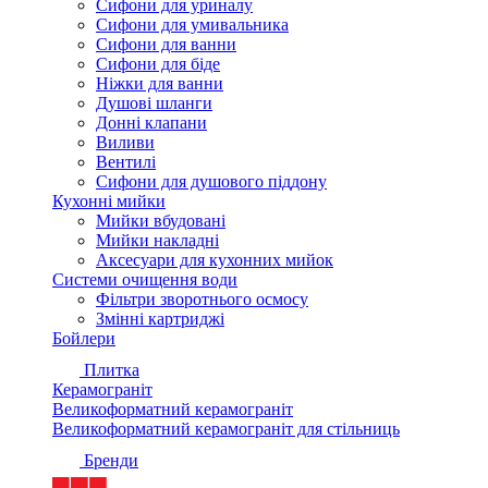
Сифони для уриналу
Сифони для умивальника
Сифони для ванни
Сифони для біде
Ніжки для ванни
Душові шланги
Донні клапани
Виливи
Вентилі
Сифони для душового піддону
Кухонні мийки
Мийки вбудовані
Мийки накладні
Аксесуари для кухонних мийок
Системи очищення води
Фільтри зворотнього осмосу
Змінні картриджі
Бойлери
Плитка
Керамограніт
Великоформатний керамограніт
Великоформатний керамограніт для стільниць
Бренди