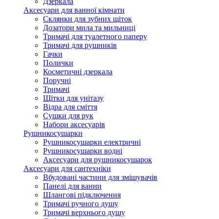
Дзеркала
Аксесуари для ванної кімнати
Склянки для зубних щіток
Дозатори мила та мильниці
Тримачі для туалетного паперу
Тримачі для рушників
Гачки
Полички
Косметичні дзеркала
Поручні
Тримачі
Щітки для унітазу
Відра для сміття
Сушки для рук
Набори аксесуарів
Рушникосушарки
Рушникосушарки електричні
Рушникосушарки водні
Аксесуари для рушникосушарок
Аксесуари для сантехніки
Вбудовані частини для змішувачів
Панелі для ванни
Шлангові підключення
Тримачі ручного душу
Тримачі верхнього душу