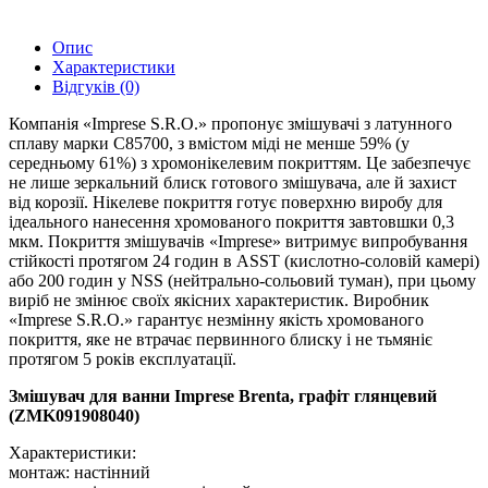
Опис
Характеристики
Відгуків (0)
Компанія «Imprese S.R.O.» пропонує змішувачі з латунного
сплаву марки C85700, з вмістом міді не менше 59% (у
середньому 61%) з хромонікелевим покриттям. Це забезпечує
не лише зеркальний блиск готового змішувача, але й захист
від корозії. Нікелеве покриття готує поверхню виробу для
ідеального нанесення хромованого покриття завтовшки 0,3
мкм. Покриття змішувачів «Imprese» витримує випробування
стійкості протягом 24 годин в ASST (кислотно-соловій камері)
або 200 годин у NSS (нейтрально-сольовий туман), при цьому
виріб не змінює своїх якісних характеристик. Виробник
«Imprese S.R.O.» гарантує незмінну якість хромованого
покриття, яке не втрачає первинного блиску і не тьмяніє
протягом 5 років експлуатації.
Змішувач для ванни Imprese Brenta, графіт глянцевий
(ZMK091908040)
Характеристики:
монтаж: настінний