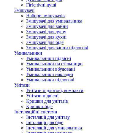
Гігієнічні душі
Змішувачі
Набори змішувачів
Змішувачі для умивальника
Змішувачі для ванни
Змішувачі для душу
Змішувачі для кухні
Змішувачі для біде
Змішувачі для ванни підлогові
Умивальники
Умивальники підвісні
Умивальники на стільницю
Умивальники вбудовані
Умивальники накладні
Умивальники підлогові
Унітази
Унітази підлогові, компакти
Унітази підвісні
Кришки для унітазів
Кришки-біде
Інсталяційні системи
Інсталяції для унітазу
Інсталяції для біде
Інсталяції для умивальника