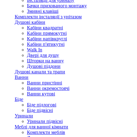
Інсталяції для уриналу
Бачки прихованого монтажу
Змивні клавіші
Комплекти інсталяції з унітазом
Душові кабіни
Кабіни квадратні
Кабіни прямокутні
Кабіни напівкруглі
Кабіни п'ятикутні
Walk In
Двері для душу
Шторки на ванну
Душові піддони
Душові канали та трапи
Ванни
Ванни пристінні
Ванни окремостоячі
Ванни кутові
Біде
Біде підлогові
Біде підвісні
Уринали
Уринали підвісні
Меблі для ванної кімнати
Комплекти меблів