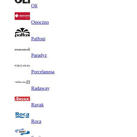
Oli
Opoczno
Paffoni
Paradyz
Porcelanosa
Radaway
Ravak
Roca