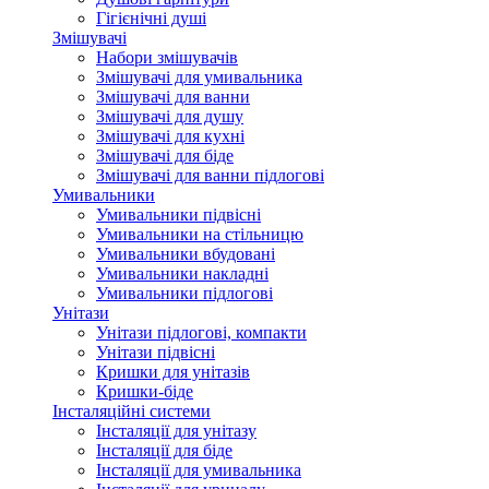
Гігієнічні душі
Змішувачі
Набори змішувачів
Змішувачі для умивальника
Змішувачі для ванни
Змішувачі для душу
Змішувачі для кухні
Змішувачі для біде
Змішувачі для ванни підлогові
Умивальники
Умивальники підвісні
Умивальники на стільницю
Умивальники вбудовані
Умивальники накладні
Умивальники підлогові
Унітази
Унітази підлогові, компакти
Унітази підвісні
Кришки для унітазів
Кришки-біде
Інсталяційні системи
Інсталяції для унітазу
Інсталяції для біде
Інсталяції для умивальника