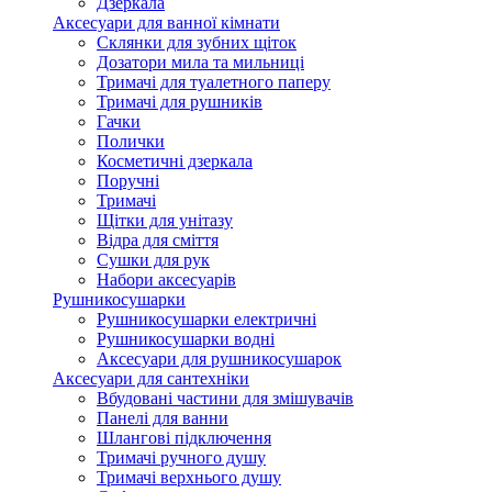
Дзеркала
Аксесуари для ванної кімнати
Склянки для зубних щіток
Дозатори мила та мильниці
Тримачі для туалетного паперу
Тримачі для рушників
Гачки
Полички
Косметичні дзеркала
Поручні
Тримачі
Щітки для унітазу
Відра для сміття
Сушки для рук
Набори аксесуарів
Рушникосушарки
Рушникосушарки електричні
Рушникосушарки водні
Аксесуари для рушникосушарок
Аксесуари для сантехніки
Вбудовані частини для змішувачів
Панелі для ванни
Шлангові підключення
Тримачі ручного душу
Тримачі верхнього душу