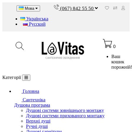
(067) 842 55 50
Мова
Українська
Русский
0
Ваш
кошик
порожній
Категорії
Головна
Сантехніка
Душова програма
Душові системи зовнішнього монтажу
Душові системи прихованого монтажу
Верхні душі
Ручні душі
Душові гарнітури