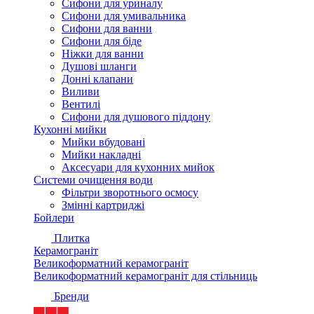
Сифони для уриналу
Сифони для умивальника
Сифони для ванни
Сифони для біде
Ніжки для ванни
Душові шланги
Донні клапани
Виливи
Вентилі
Сифони для душового піддону
Кухонні мийки
Мийки вбудовані
Мийки накладні
Аксесуари для кухонних мийок
Системи очищення води
Фільтри зворотнього осмосу
Змінні картриджі
Бойлери
Плитка
Керамограніт
Великоформатний керамограніт
Великоформатний керамограніт для стільниць
Бренди