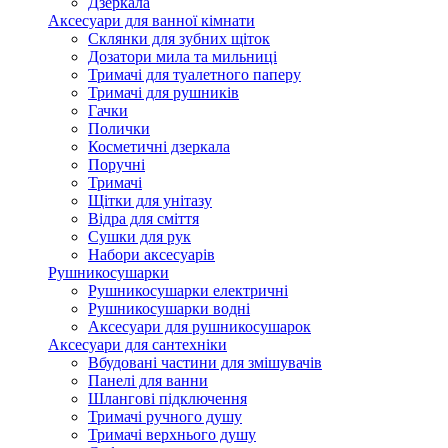
Дзеркала
Аксесуари для ванної кімнати
Склянки для зубних щіток
Дозатори мила та мильниці
Тримачі для туалетного паперу
Тримачі для рушників
Гачки
Полички
Косметичні дзеркала
Поручні
Тримачі
Щітки для унітазу
Відра для сміття
Сушки для рук
Набори аксесуарів
Рушникосушарки
Рушникосушарки електричні
Рушникосушарки водні
Аксесуари для рушникосушарок
Аксесуари для сантехніки
Вбудовані частини для змішувачів
Панелі для ванни
Шлангові підключення
Тримачі ручного душу
Тримачі верхнього душу