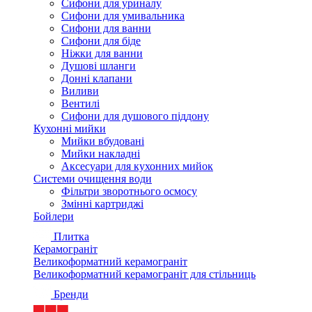
Сифони для уриналу
Сифони для умивальника
Сифони для ванни
Сифони для біде
Ніжки для ванни
Душові шланги
Донні клапани
Виливи
Вентилі
Сифони для душового піддону
Кухонні мийки
Мийки вбудовані
Мийки накладні
Аксесуари для кухонних мийок
Системи очищення води
Фільтри зворотнього осмосу
Змінні картриджі
Бойлери
Плитка
Керамограніт
Великоформатний керамограніт
Великоформатний керамограніт для стільниць
Бренди