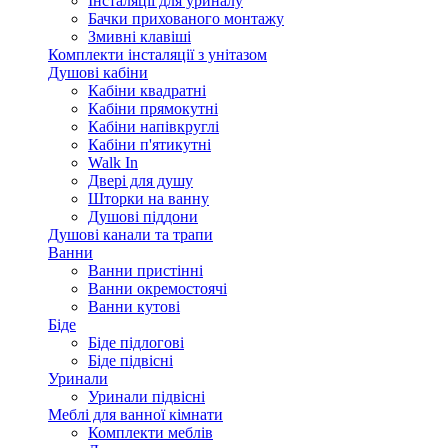
Інсталяції для уриналу
Бачки прихованого монтажу
Змивні клавіші
Комплекти інсталяції з унітазом
Душові кабіни
Кабіни квадратні
Кабіни прямокутні
Кабіни напівкруглі
Кабіни п'ятикутні
Walk In
Двері для душу
Шторки на ванну
Душові піддони
Душові канали та трапи
Ванни
Ванни пристінні
Ванни окремостоячі
Ванни кутові
Біде
Біде підлогові
Біде підвісні
Уринали
Уринали підвісні
Меблі для ванної кімнати
Комплекти меблів