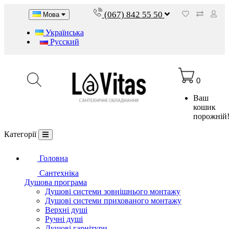
(067) 842 55 50
Мова
Українська
Русский
0
Ваш
кошик
порожній
Категорії
Головна
Сантехніка
Душова програма
Душові системи зовнішнього монтажу
Душові системи прихованого монтажу
Верхні душі
Ручні душі
Душові гарнітури