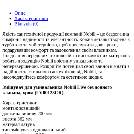
Опис
Характеристики
Відгуків (0)
Якість сантехнічної продукції компанії Nobili – це бездоганна
симфонія надійності та елегантності. Кожна деталь створена з
турботою та майстерністю, щоб прослужити довгі роки,
подарувавши комфорт та задоволення своїм власникам.
Поєднання передових технологій та високоякісних матеріалів
робить продукцію Nobili воістину унікальною та
неперевершеною. Розкрийте потенціал своєї ванної кімнати з
надійною та стильною сантехнікою від Nobili, та
насолоджуйтесь комфортом та естетикою щодня.
Змішувач для умивальника Nobili Live без донного
клапана, хром (LV00128CR)
Характеристики:
монтаж зовнішній
довжина виливу 200 мм
висота 362 мм
матеріал латунь
тип змішувача одноважильний