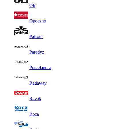
Oli
Opoczno
Paffoni
Paradyz
Porcelanosa
Radaway
Ravak
Roca