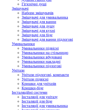
Гігієнічні душі
Змішувачі
Набори змішувачів
Змішувачі для умивальника
Змішувачі для ванни
Змішувачі для душу
Змішувачі для кухні
Змішувачі для біде
Змішувачі для ванни підлогові
Умивальники
Умивальники підвісні
Умивальники на стільницю
Умивальники вбудовані
Умивальники накладні
Умивальники підлогові
Унітази
Унітази підлогові, компакти
Унітази підвісні
Кришки для унітазів
Кришки-біде
Інсталяційні системи
Інсталяції для унітазу
Інсталяції для біде
Інсталяції для умивальника