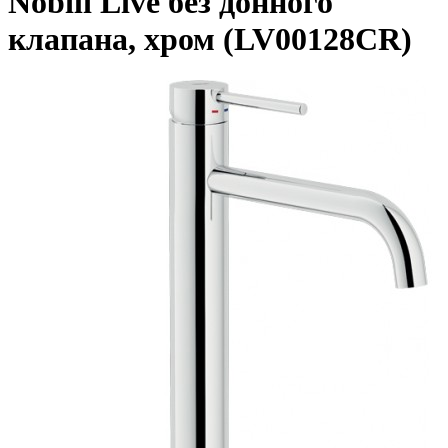
Nobili Live без донного
клапана, хром (LV00128CR)