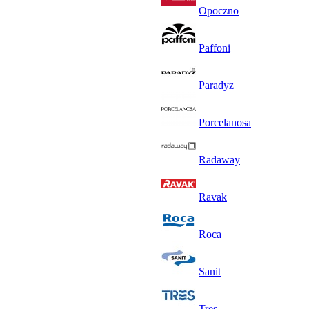
Opoczno
Paffoni
Paradyz
Porcelanosa
Radaway
Ravak
Roca
Sanit
Tres