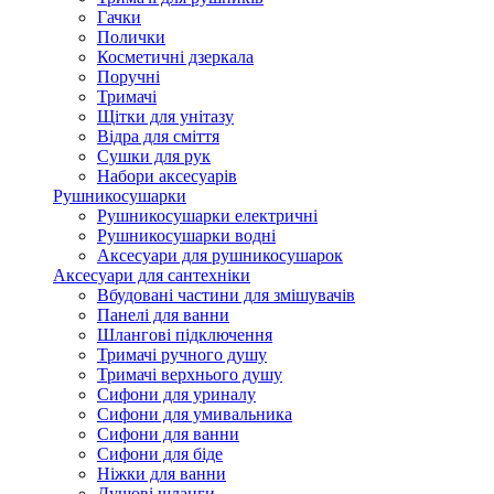
Гачки
Полички
Косметичні дзеркала
Поручні
Тримачі
Щітки для унітазу
Відра для сміття
Сушки для рук
Набори аксесуарів
Рушникосушарки
Рушникосушарки електричні
Рушникосушарки водні
Аксесуари для рушникосушарок
Аксесуари для сантехніки
Вбудовані частини для змішувачів
Панелі для ванни
Шлангові підключення
Тримачі ручного душу
Тримачі верхнього душу
Сифони для уриналу
Сифони для умивальника
Сифони для ванни
Сифони для біде
Ніжки для ванни
Душові шланги