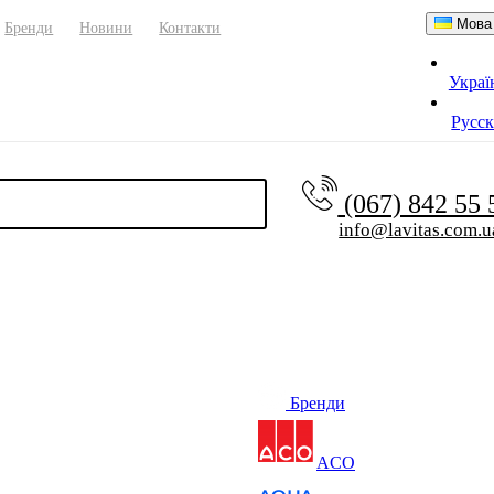
Мова
Бренди
Новини
Контакти
Украї
Русс
(067) 842 55
info@lavitas.com.u
Бренди
ACO