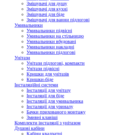
Змішувачі для душу
Змішувачі для кухні
Змішувачі для біде
Змішувачі для ванни підлогові
Умивальники
Умивальники підвісні
Умивальники на стільницю
Умивальники вбудовані
Умивальники накладні
Умивальники підлогові
Унітази
Унітази підлогові, компакти
Унітази підвісні
Кришки для унітазів
Кришки-біде
Інсталяційні системи
Інсталяції для унітазу
Інсталяції для біде
Інсталяції для умивальника
Інсталяції для уриналу
Бачки прихованого монтажу
Змивні клавіші
Комплекти інсталяції з унітазом
Душові кабіни
Кабіни квадратні