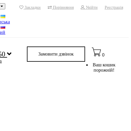
Закладки
Порівняння
Увійти
Реєстрація
нська
кий
 50
Замовити дзвінок
0
a
Ваш кошик
порожній!