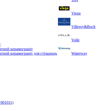
Viega
Villeroy&Boch
Volle
т
тний керамограніт
тний керамограніт для стільниць
Waterway
1901011)