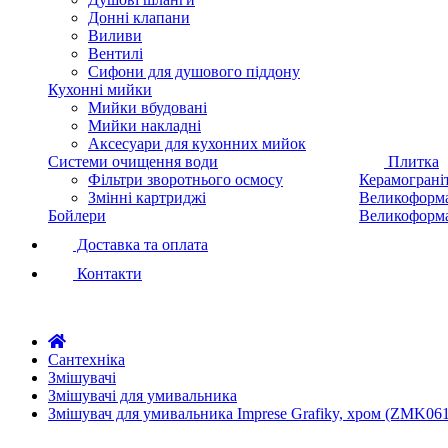
Донні клапани
Виливи
Вентилі
Сифони для душового піддону
Кухонні мийки
Мийки вбудовані
Мийки накладні
Аксесуари для кухонних мийок
Системи очищення води
Плитка
Фільтри зворотнього осмосу
Керамограні
Змінні картриджі
Великоформа
Бойлери
Великоформа
Доставка та оплата
Контакти
Сантехніка
Змішувачі
Змішувачі для умивальника
Змішувач для умивальника Imprese Grafiky, хром (ZMK06