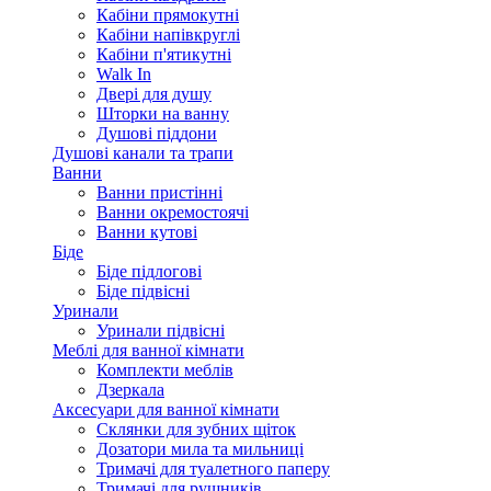
Кабіни прямокутні
Кабіни напівкруглі
Кабіни п'ятикутні
Walk In
Двері для душу
Шторки на ванну
Душові піддони
Душові канали та трапи
Ванни
Ванни пристінні
Ванни окремостоячі
Ванни кутові
Біде
Біде підлогові
Біде підвісні
Уринали
Уринали підвісні
Меблі для ванної кімнати
Комплекти меблів
Дзеркала
Аксесуари для ванної кімнати
Склянки для зубних щіток
Дозатори мила та мильниці
Тримачі для туалетного паперу
Тримачі для рушників