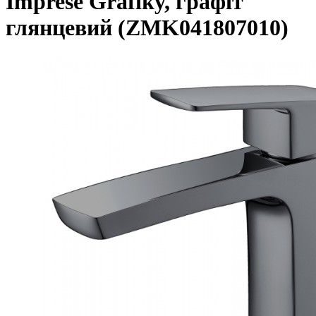
Imprese Grafiky, графіт
глянцевий (ZMK041807010)