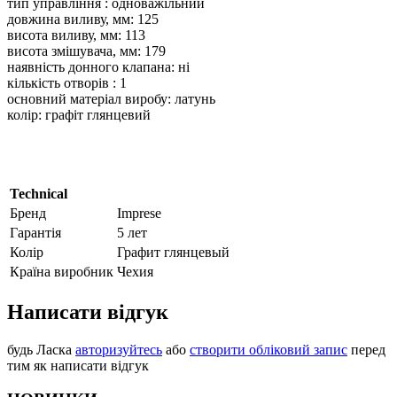
тип управління : одноважільний
довжина виливу, мм: 125
висота виливу, мм: 113
висота змішувача, мм: 179
наявність донного клапана: ні
кількість отворів : 1
основний матеріал виробу: латунь
колір: графіт глянцевий
Technical
Бренд
Imprese
Гарантія
5 лет
Колір
Графит глянцевый
Країна виробник
Чехия
Написати відгук
будь Ласка
авторизуйтесь
або
створити обліковий запис
перед
тим як написати відгук