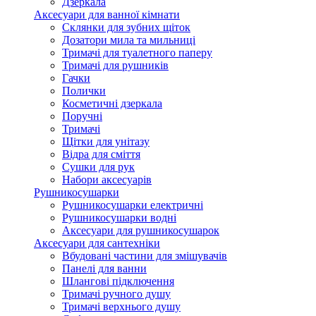
Дзеркала
Аксесуари для ванної кімнати
Склянки для зубних щіток
Дозатори мила та мильниці
Тримачі для туалетного паперу
Тримачі для рушників
Гачки
Полички
Косметичні дзеркала
Поручні
Тримачі
Щітки для унітазу
Відра для сміття
Сушки для рук
Набори аксесуарів
Рушникосушарки
Рушникосушарки електричні
Рушникосушарки водні
Аксесуари для рушникосушарок
Аксесуари для сантехніки
Вбудовані частини для змішувачів
Панелі для ванни
Шлангові підключення
Тримачі ручного душу
Тримачі верхнього душу