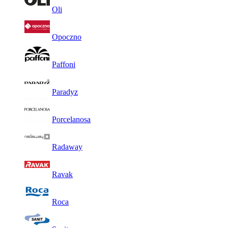
Oli
Opoczno
Paffoni
Paradyz
Porcelanosa
Radaway
Ravak
Roca