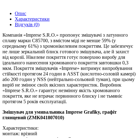
Опис
Характеристики
Відгуків (0)
Компанія «Imprese S.R.O.» пропонує змішувачі з латунного
сплаву марки C85700, з вмістом міді не менше 59% (у
середньому 61%) з хромонікелевим покриттям. Це забезпечує
не лише зеркальний блиск готового змішувача, але й захист
від корозії. Нікелеве покриття готує поверхню виробу для
ідеального нанесення хромованого покриття завтовшки 0,3
мкм. Покриття змішувачів «Imprese» витримує випробування
стійкості протягом 24 годин в ASST (кислотно-соловій камері)
або 200 годин у NSS (нейтрально-сольовий туман), при цьому
виріб не змінює своїх якісних характеристик. Виробник
«Imprese S.R.O.» гарантує незмінну якість хромованого
покриття, яке не втрачає первинного блиску і не тьмяніє
протягом 5 років експлуатації.
Змішувач для умивальника Imprese Grafiky, графіт
глянцевий (ZMK041807010)
Характеристики:
монтаж: врізний