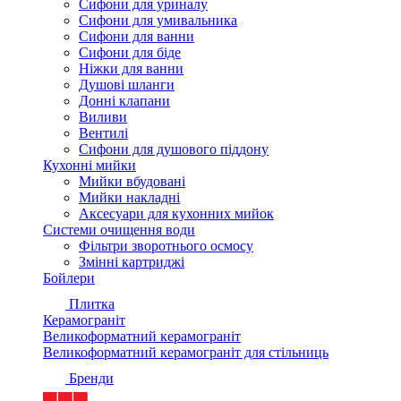
Сифони для уриналу
Сифони для умивальника
Сифони для ванни
Сифони для біде
Ніжки для ванни
Душові шланги
Донні клапани
Виливи
Вентилі
Сифони для душового піддону
Кухонні мийки
Мийки вбудовані
Мийки накладні
Аксесуари для кухонних мийок
Системи очищення води
Фільтри зворотнього осмосу
Змінні картриджі
Бойлери
Плитка
Керамограніт
Великоформатний керамограніт
Великоформатний керамограніт для стільниць
Бренди