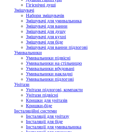
Гігієнічні душі
Змішувачі
Набори змішувачів
Змішувачі для умивальника
Змішувачі для ванни
Змішувачі для душу
Змішувачі для кухні
Змішувачі для біде
Змішувачі для ванни підлогові
Умивальники
Умивальники підвісні
Умивальники на стільницю
Умивальники вбудовані
Умивальники накладні
Умивальники підлогові
Унітази
Унітази підлогові, компакти
Унітази підвісні
Кришки для унітазів
Кришки-біде
Інсталяційні системи
Інсталяції для унітазу
Інсталяції для біде
Інсталяції для умивальника