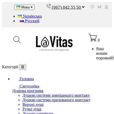
(067) 842 55 50
Мова
Українська
Русский
0
Ваш
кошик
порожній
Категорії
Головна
Сантехніка
Душова програма
Душові системи зовнішнього монтажу
Душові системи прихованого монтажу
Верхні душі
Ручні душі
Душові гарнітури