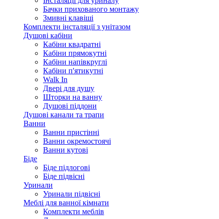
Інсталяції для уриналу
Бачки прихованого монтажу
Змивні клавіші
Комплекти інсталяції з унітазом
Душові кабіни
Кабіни квадратні
Кабіни прямокутні
Кабіни напівкруглі
Кабіни п'ятикутні
Walk In
Двері для душу
Шторки на ванну
Душові піддони
Душові канали та трапи
Ванни
Ванни пристінні
Ванни окремостоячі
Ванни кутові
Біде
Біде підлогові
Біде підвісні
Уринали
Уринали підвісні
Меблі для ванної кімнати
Комплекти меблів