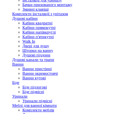
Інсталяції для уриналу
Бачки прихованого монтажу
Змивні клавіші
Комплекти інсталяції з унітазом
Душові кабіни
Кабіни квадратні
Кабіни прямокутні
Кабіни напівкруглі
Кабіни п'ятикутні
Walk In
Двері для душу
Шторки на ванну
Душові піддони
Душові канали та трапи
Ванни
Ванни пристінні
Ванни окремостоячі
Ванни кутові
Біде
Біде підлогові
Біде підвісні
Уринали
Уринали підвісні
Меблі для ванної кімнати
Комплекти меблів