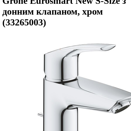
Grohe Eurosmart New S-Size з
донним клапаном, хром
(33265003)