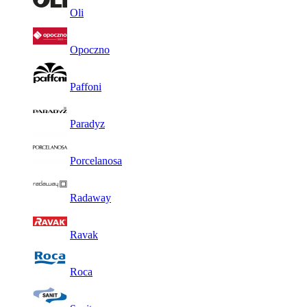
Oli
Opoczno
Paffoni
Paradyz
Porcelanosa
Radaway
Ravak
Roca