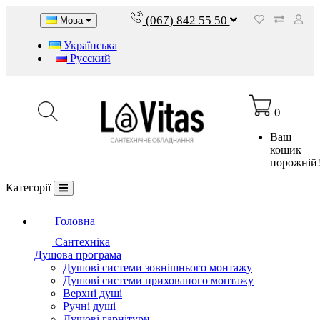
(067) 842 55 50
Мова
Українська
Русский
0
Ваш
кошик
порожній
Категорії
Головна
Сантехніка
Душова програма
Душові системи зовнішнього монтажу
Душові системи прихованого монтажу
Верхні душі
Ручні душі
Душові гарнітури