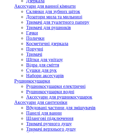
Дзеркала
Аксесуари для ванної кімнати
Склянки для зубних щіток
Дозатори мила та мильниці
Тримачі для туалетного паперу
Тримачі для рушників
Гачки
Полички
Косметичні дзеркала
Поручні
Тримачі
Щітки для унітазу
Відра для сміття
Сушки для рук
Набори аксесуарів
Рушникосушарки
Рушникосушарки електричні
Рушникосушарки водні
Аксесуари для рушникосушарок
Аксесуари для сантехніки
Вбудовані частини для змішувачів
Панелі для ванни
Шлангові підключення
Тримачі ручного душу
Тримачі верхнього душу