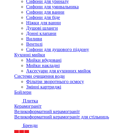
Сифони для уриналу
Сифони для умивальника
Сифони для ванни
Сифони для біде
Ніжки для ванни
Душові шланги
Донні клапани
Виливи
Вентилі
Сифони для душового піддону
Кухонні мийки
Мийки вбудовані
Мийки накладні
Аксесуари для кухонних мийок
Системи очищення води
Фільтри зворотнього осмосу
Змінні картриджі
Бойлери
Плитка
Керамограніт
Великоформатний керамограніт
Великоформатний керамограніт для стільниць
Бренди