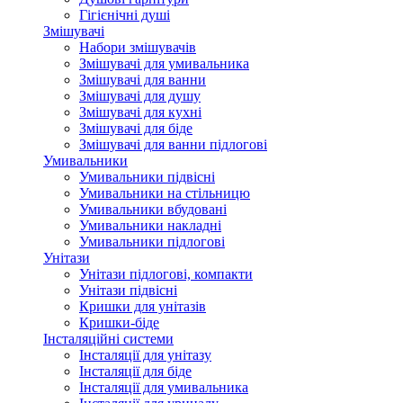
Гігієнічні душі
Змішувачі
Набори змішувачів
Змішувачі для умивальника
Змішувачі для ванни
Змішувачі для душу
Змішувачі для кухні
Змішувачі для біде
Змішувачі для ванни підлогові
Умивальники
Умивальники підвісні
Умивальники на стільницю
Умивальники вбудовані
Умивальники накладні
Умивальники підлогові
Унітази
Унітази підлогові, компакти
Унітази підвісні
Кришки для унітазів
Кришки-біде
Інсталяційні системи
Інсталяції для унітазу
Інсталяції для біде
Інсталяції для умивальника