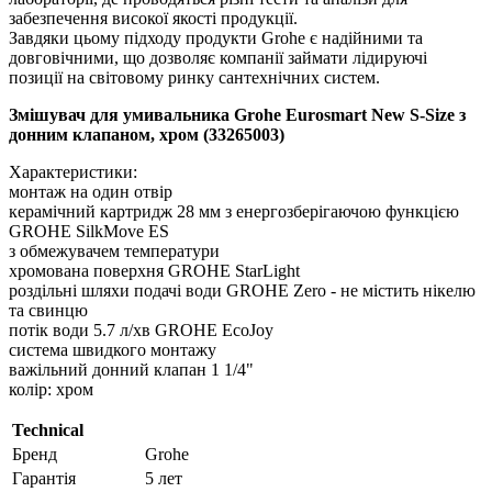
забезпечення високої якості продукції.
Завдяки цьому підходу продукти Grohe є надійними та
довговічними, що дозволяє компанії займати лідируючі
позиції на світовому ринку сантехнічних систем.
Змішувач для умивальника Grohe Eurosmart New S-Size з
донним клапаном, хром (33265003)
Характеристики:
монтаж на один отвір
керамічний картридж 28 мм з енергозберігаючою функцією
GROHE SilkMove ES
з обмежувачем температури
хромована поверхня GROHE StarLight
роздільні шляхи подачі води GROHE Zero - не містить нікелю
та свинцю
потік води 5.7 л/хв GROHE EcoJoy
система швидкого монтажу
важільний донний клапан 1 1/4"
колір: хром
Technical
Бренд
Grohe
Гарантія
5 лет