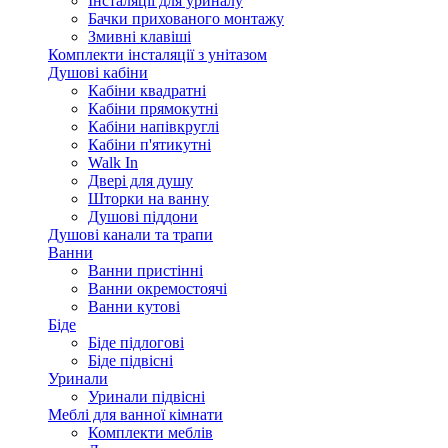
Інсталяції для уриналу
Бачки прихованого монтажу
Змивні клавіші
Комплекти інсталяції з унітазом
Душові кабіни
Кабіни квадратні
Кабіни прямокутні
Кабіни напівкруглі
Кабіни п'ятикутні
Walk In
Двері для душу
Шторки на ванну
Душові піддони
Душові канали та трапи
Ванни
Ванни пристінні
Ванни окремостоячі
Ванни кутові
Біде
Біде підлогові
Біде підвісні
Уринали
Уринали підвісні
Меблі для ванної кімнати
Комплекти меблів