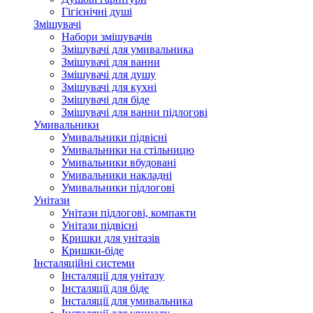
Гігієнічні душі
Змішувачі
Набори змішувачів
Змішувачі для умивальника
Змішувачі для ванни
Змішувачі для душу
Змішувачі для кухні
Змішувачі для біде
Змішувачі для ванни підлогові
Умивальники
Умивальники підвісні
Умивальники на стільницю
Умивальники вбудовані
Умивальники накладні
Умивальники підлогові
Унітази
Унітази підлогові, компакти
Унітази підвісні
Кришки для унітазів
Кришки-біде
Інсталяційні системи
Інсталяції для унітазу
Інсталяції для біде
Інсталяції для умивальника