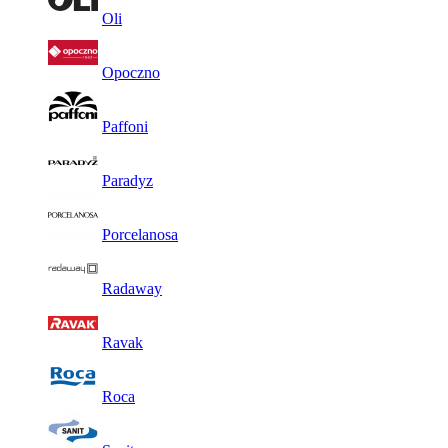
Oli
Opoczno
Paffoni
Paradyz
Porcelanosa
Radaway
Ravak
Roca