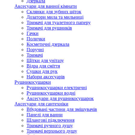
Дзеркала
Аксесуари для ванної кімнати
Склянки для зубних щіток
Дозатори мила та мильниці
Тримачі для туалетного паперу
Тримачі для рушників
Гачки
Полички
Косметичні дзеркала
Поручні
Тримачі
Щітки для унітазу
Відра для сміття
Сушки для рук
Набори аксесуарів
Рушникосушарки
Рушникосушарки електричні
Рушникосушарки водні
Аксесуари для рушникосушарок
Аксесуари для сантехніки
Вбудовані частини для змішувачів
Панелі для ванни
Шлангові підключення
Тримачі ручного душу
Тримачі верхнього душу