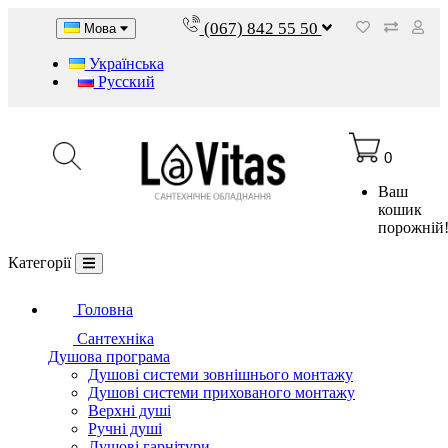
(067) 842 55 50
Мова
Українська
Русский
0
Ваш
кошик
порожній
Категорії
Головна
Сантехніка
Душова програма
Душові системи зовнішнього монтажу
Душові системи прихованого монтажу
Верхні душі
Ручні душі
Душові гарнітури