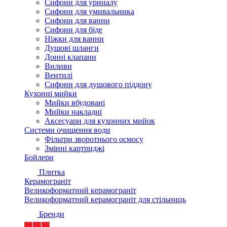
Сифони для уриналу
Сифони для умивальника
Сифони для ванни
Сифони для біде
Ніжки для ванни
Душові шланги
Донні клапани
Виливи
Вентилі
Сифони для душового піддону
Кухонні мийки
Мийки вбудовані
Мийки накладні
Аксесуари для кухонних мийок
Системи очищення води
Фільтри зворотнього осмосу
Змінні картриджі
Бойлери
Плитка
Керамограніт
Великоформатний керамограніт
Великоформатний керамограніт для стільниць
Бренди