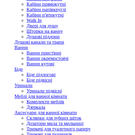
Кабіни прямокутні
Кабіни напівкруглі
Кабіни п'ятикутні
Walk In
Двері для душу
Шторки на ванну
Душові піддони
Душові канали та трапи
Ванни
Ванни пристінні
Ванни окремостоячі
Ванни кутові
Біде
Біде підлогові
Біде підвісні
Уринали
Уринали підвісні
Меблі для ванної кімнати
Комплекти меблів
Дзеркала
Аксесуари для ванної кімнати
Склянки для зубних щіток
Дозатори мила та мильниці
Тримачі для туалетного паперу
Тримачі для рушників