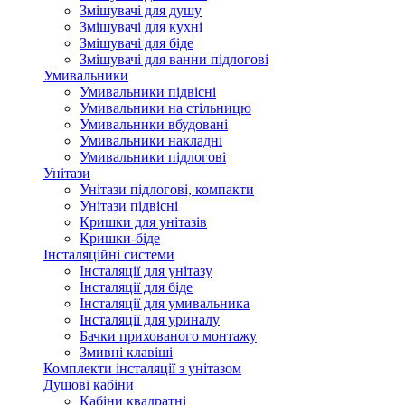
Змішувачі для душу
Змішувачі для кухні
Змішувачі для біде
Змішувачі для ванни підлогові
Умивальники
Умивальники підвісні
Умивальники на стільницю
Умивальники вбудовані
Умивальники накладні
Умивальники підлогові
Унітази
Унітази підлогові, компакти
Унітази підвісні
Кришки для унітазів
Кришки-біде
Інсталяційні системи
Інсталяції для унітазу
Інсталяції для біде
Інсталяції для умивальника
Інсталяції для уриналу
Бачки прихованого монтажу
Змивні клавіші
Комплекти інсталяції з унітазом
Душові кабіни
Кабіни квадратні