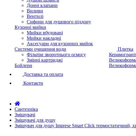
Донні клапани
Виливи
Вентилі
Сифони для душового піддону
Кухонні мийки
Мийки вбудовані
Мийки накладні
Аксесуари для кухонних мийок
Системи очищення води
Плитка
Фільтри зворотнього осмосу
Керамограні
Змінні картриджі
Великоформа
Бойлери
Великоформа
Доставка та оплата
Контакти
Сантехніка
Змішувачі
Змішувачі для душу
Змішувач для душу Imprese Smart Click термостатичний,