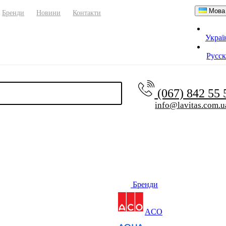
Мова
Бренди
Новини
Контакти
Украї
Русс
(067) 842 55
info@lavitas.com.u
Бренди
ACO