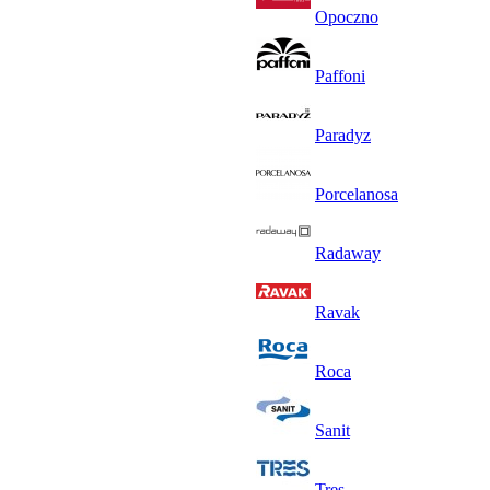
Opoczno
Paffoni
Paradyz
Porcelanosa
Radaway
Ravak
Roca
Sanit
Tres