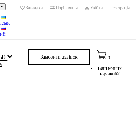
Закладки
Порівняння
Увійти
Реєстрація
нська
кий
 50
Замовити дзвінок
0
a
Ваш кошик
порожній!