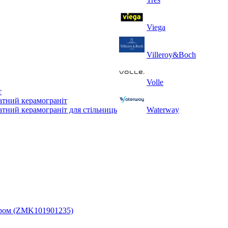
Viega
Villeroy&Boch
Volle
т
тний керамограніт
тний керамограніт для стільниць
Waterway
 хром (ZMK101901235)