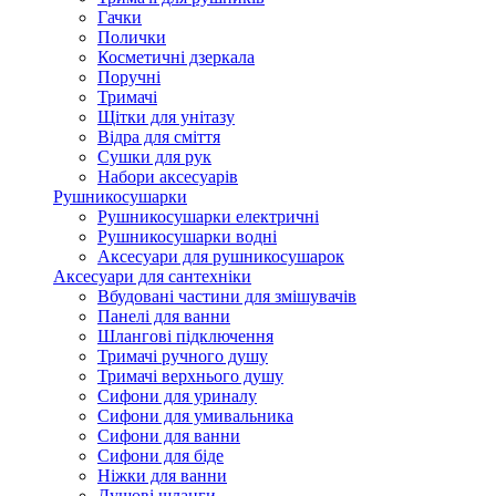
Гачки
Полички
Косметичні дзеркала
Поручні
Тримачі
Щітки для унітазу
Відра для сміття
Сушки для рук
Набори аксесуарів
Рушникосушарки
Рушникосушарки електричні
Рушникосушарки водні
Аксесуари для рушникосушарок
Аксесуари для сантехніки
Вбудовані частини для змішувачів
Панелі для ванни
Шлангові підключення
Тримачі ручного душу
Тримачі верхнього душу
Сифони для уриналу
Сифони для умивальника
Сифони для ванни
Сифони для біде
Ніжки для ванни
Душові шланги