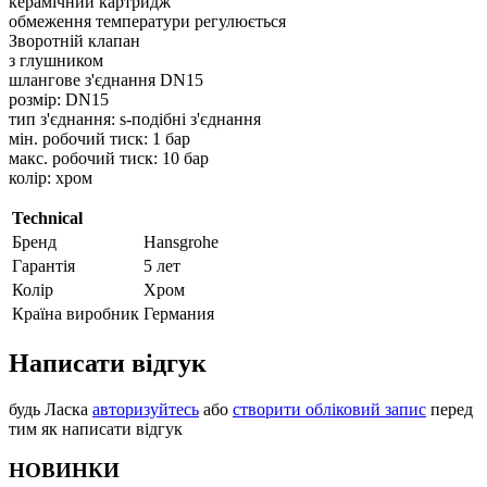
керамічний картридж
обмеження температури регулюється
Зворотній клапан
з глушником
шлангове з'єднання DN15
розмір: DN15
тип з'єднання: s-подібні з'єднання
мін. робочий тиск: 1 бар
макс. робочий тиск: 10 бар
колір: хром
Technical
Бренд
Hansgrohe
Гарантія
5 лет
Колір
Хром
Країна виробник
Германия
Написати відгук
будь Ласка
авторизуйтесь
або
створити обліковий запис
перед
тим як написати відгук
НОВИНКИ