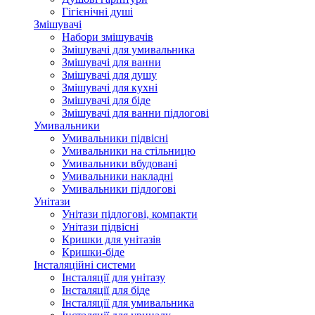
Гігієнічні душі
Змішувачі
Набори змішувачів
Змішувачі для умивальника
Змішувачі для ванни
Змішувачі для душу
Змішувачі для кухні
Змішувачі для біде
Змішувачі для ванни підлогові
Умивальники
Умивальники підвісні
Умивальники на стільницю
Умивальники вбудовані
Умивальники накладні
Умивальники підлогові
Унітази
Унітази підлогові, компакти
Унітази підвісні
Кришки для унітазів
Кришки-біде
Інсталяційні системи
Інсталяції для унітазу
Інсталяції для біде
Інсталяції для умивальника