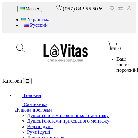
(067) 842 55 50
Мова
Українська
Русский
0
Ваш
кошик
порожній
Категорії
Головна
Сантехніка
Душова програма
Душові системи зовнішнього монтажу
Душові системи прихованого монтажу
Верхні душі
Ручні душі
Душові гарнітури