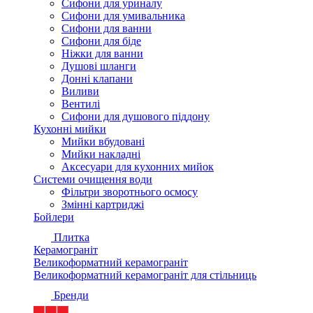
Сифони для уриналу
Сифони для умивальника
Сифони для ванни
Сифони для біде
Ніжки для ванни
Душові шланги
Донні клапани
Виливи
Вентилі
Сифони для душового піддону
Кухонні мийки
Мийки вбудовані
Мийки накладні
Аксесуари для кухонних мийок
Системи очищення води
Фільтри зворотнього осмосу
Змінні картриджі
Бойлери
Плитка
Керамограніт
Великоформатний керамограніт
Великоформатний керамограніт для стільниць
Бренди