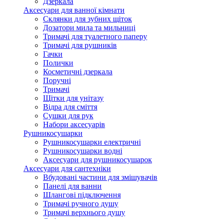
Дзеркала
Аксесуари для ванної кімнати
Склянки для зубних щіток
Дозатори мила та мильниці
Тримачі для туалетного паперу
Тримачі для рушників
Гачки
Полички
Косметичні дзеркала
Поручні
Тримачі
Щітки для унітазу
Відра для сміття
Сушки для рук
Набори аксесуарів
Рушникосушарки
Рушникосушарки електричні
Рушникосушарки водні
Аксесуари для рушникосушарок
Аксесуари для сантехніки
Вбудовані частини для змішувачів
Панелі для ванни
Шлангові підключення
Тримачі ручного душу
Тримачі верхнього душу