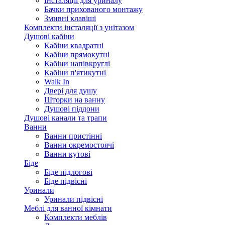
Інсталяції для уриналу
Бачки прихованого монтажу
Змивні клавіші
Комплекти інсталяції з унітазом
Душові кабіни
Кабіни квадратні
Кабіни прямокутні
Кабіни напівкруглі
Кабіни п'ятикутні
Walk In
Двері для душу
Шторки на ванну
Душові піддони
Душові канали та трапи
Ванни
Ванни пристінні
Ванни окремостоячі
Ванни кутові
Біде
Біде підлогові
Біде підвісні
Уринали
Уринали підвісні
Меблі для ванної кімнати
Комплекти меблів