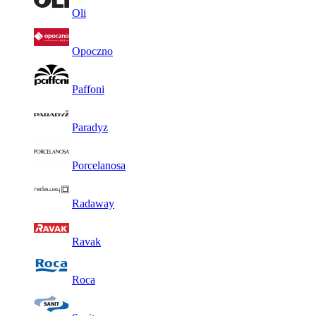
Oli
Opoczno
Paffoni
Paradyz
Porcelanosa
Radaway
Ravak
Roca