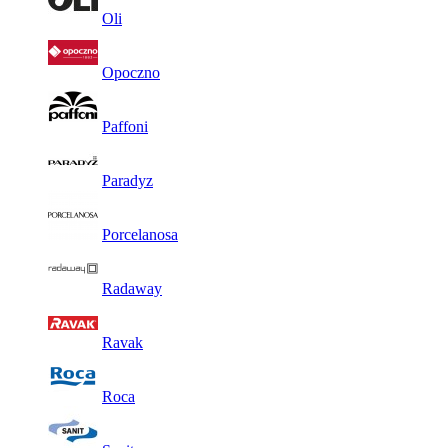
Oli
Opoczno
Paffoni
Paradyz
Porcelanosa
Radaway
Ravak
Roca