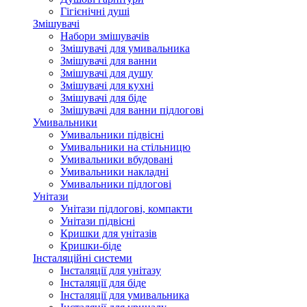
Гігієнічні душі
Змішувачі
Набори змішувачів
Змішувачі для умивальника
Змішувачі для ванни
Змішувачі для душу
Змішувачі для кухні
Змішувачі для біде
Змішувачі для ванни підлогові
Умивальники
Умивальники підвісні
Умивальники на стільницю
Умивальники вбудовані
Умивальники накладні
Умивальники підлогові
Унітази
Унітази підлогові, компакти
Унітази підвісні
Кришки для унітазів
Кришки-біде
Інсталяційні системи
Інсталяції для унітазу
Інсталяції для біде
Інсталяції для умивальника