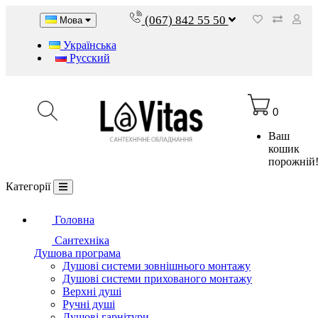
(067) 842 55 50
Мова
Українська
Русский
0
Ваш
кошик
порожній
Категорії
Головна
Сантехніка
Душова програма
Душові системи зовнішнього монтажу
Душові системи прихованого монтажу
Верхні душі
Ручні душі
Душові гарнітури