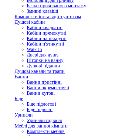
Інсталяції для уриналу
Бачки прихованого монтажу
Змивні клавіші
Комплекти інсталяції з унітазом
Душові кабіни
Кабіни квадратні
Кабіни прямокутні
Кабіни напівкруглі
Кабіни п'ятикутні
Walk In
Двері для душу
Шторки на ванну
Душові піддони
Душові канали та трапи
Ванни
Ванни пристінні
Ванни окремостоячі
Ванни кутові
Біде
Біде підлогові
Біде підвісні
Уринали
Уринали підвісні
Меблі для ванної кімнати
Комплекти меблів