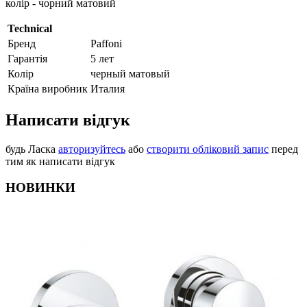
колір - чорний матовий
Technical
Бренд
Paffoni
Гарантія
5 лет
Колір
черный матовый
Країна виробник
Италия
Написати відгук
будь Ласка
авторизуйтесь
або
створити обліковий запис
перед
тим як написати відгук
НОВИНКИ