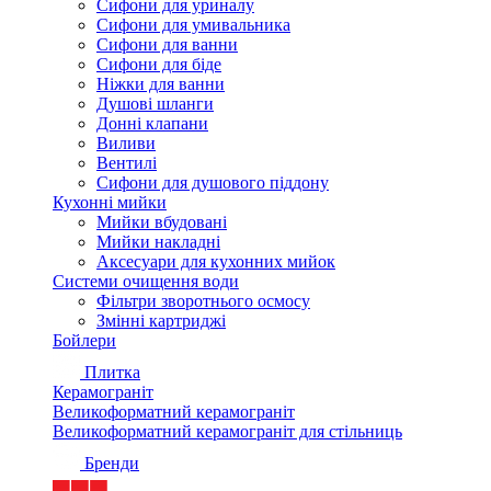
Сифони для уриналу
Сифони для умивальника
Сифони для ванни
Сифони для біде
Ніжки для ванни
Душові шланги
Донні клапани
Виливи
Вентилі
Сифони для душового піддону
Кухонні мийки
Мийки вбудовані
Мийки накладні
Аксесуари для кухонних мийок
Системи очищення води
Фільтри зворотнього осмосу
Змінні картриджі
Бойлери
Плитка
Керамограніт
Великоформатний керамограніт
Великоформатний керамограніт для стільниць
Бренди