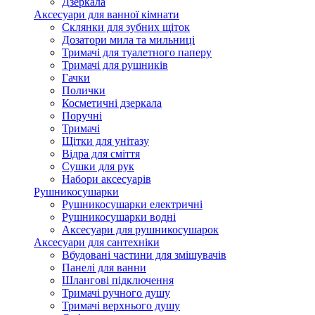
Дзеркала
Аксесуари для ванної кімнати
Склянки для зубних щіток
Дозатори мила та мильниці
Тримачі для туалетного паперу
Тримачі для рушників
Гачки
Полички
Косметичні дзеркала
Поручні
Тримачі
Щітки для унітазу
Відра для сміття
Сушки для рук
Набори аксесуарів
Рушникосушарки
Рушникосушарки електричні
Рушникосушарки водні
Аксесуари для рушникосушарок
Аксесуари для сантехніки
Вбудовані частини для змішувачів
Панелі для ванни
Шлангові підключення
Тримачі ручного душу
Тримачі верхнього душу