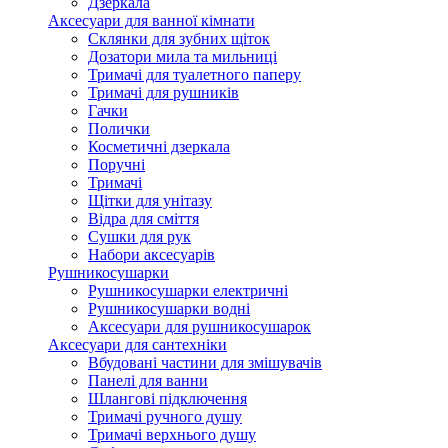
Дзеркала
Аксесуари для ванної кімнати
Склянки для зубних щіток
Дозатори мила та мильниці
Тримачі для туалетного паперу
Тримачі для рушників
Гачки
Полички
Косметичні дзеркала
Поручні
Тримачі
Щітки для унітазу
Відра для сміття
Сушки для рук
Набори аксесуарів
Рушникосушарки
Рушникосушарки електричні
Рушникосушарки водні
Аксесуари для рушникосушарок
Аксесуари для сантехніки
Вбудовані частини для змішувачів
Панелі для ванни
Шлангові підключення
Тримачі ручного душу
Тримачі верхнього душу