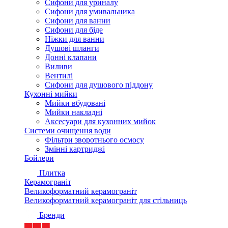
Сифони для уриналу
Сифони для умивальника
Сифони для ванни
Сифони для біде
Ніжки для ванни
Душові шланги
Донні клапани
Виливи
Вентилі
Сифони для душового піддону
Кухонні мийки
Мийки вбудовані
Мийки накладні
Аксесуари для кухонних мийок
Системи очищення води
Фільтри зворотнього осмосу
Змінні картриджі
Бойлери
Плитка
Керамограніт
Великоформатний керамограніт
Великоформатний керамограніт для стільниць
Бренди