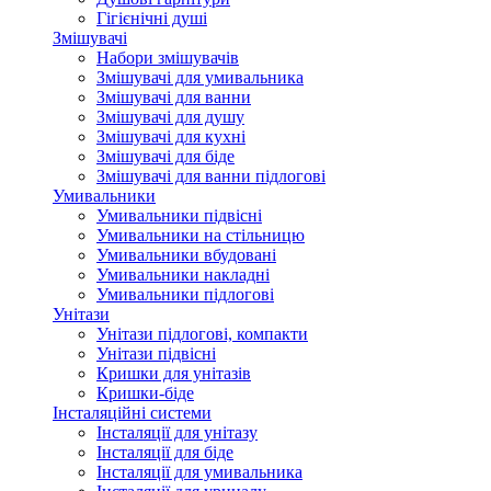
Гігієнічні душі
Змішувачі
Набори змішувачів
Змішувачі для умивальника
Змішувачі для ванни
Змішувачі для душу
Змішувачі для кухні
Змішувачі для біде
Змішувачі для ванни підлогові
Умивальники
Умивальники підвісні
Умивальники на стільницю
Умивальники вбудовані
Умивальники накладні
Умивальники підлогові
Унітази
Унітази підлогові, компакти
Унітази підвісні
Кришки для унітазів
Кришки-біде
Інсталяційні системи
Інсталяції для унітазу
Інсталяції для біде
Інсталяції для умивальника