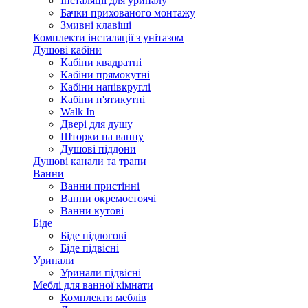
Інсталяції для уриналу
Бачки прихованого монтажу
Змивні клавіші
Комплекти інсталяції з унітазом
Душові кабіни
Кабіни квадратні
Кабіни прямокутні
Кабіни напівкруглі
Кабіни п'ятикутні
Walk In
Двері для душу
Шторки на ванну
Душові піддони
Душові канали та трапи
Ванни
Ванни пристінні
Ванни окремостоячі
Ванни кутові
Біде
Біде підлогові
Біде підвісні
Уринали
Уринали підвісні
Меблі для ванної кімнати
Комплекти меблів