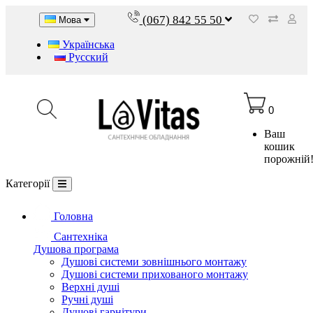
(067) 842 55 50
Мова
Українська
Русский
0
Ваш
кошик
порожній
Категорії
Головна
Сантехніка
Душова програма
Душові системи зовнішнього монтажу
Душові системи прихованого монтажу
Верхні душі
Ручні душі
Душові гарнітури