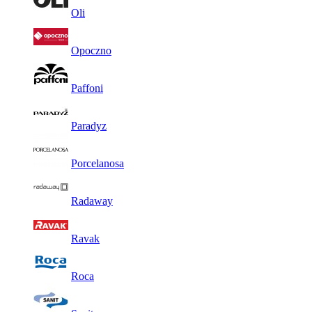
Oli
Opoczno
Paffoni
Paradyz
Porcelanosa
Radaway
Ravak
Roca