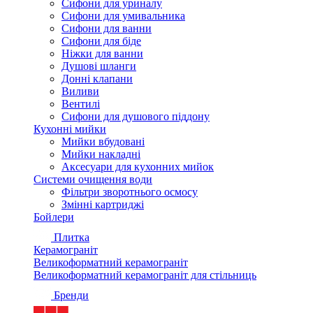
Сифони для уриналу
Сифони для умивальника
Сифони для ванни
Сифони для біде
Ніжки для ванни
Душові шланги
Донні клапани
Виливи
Вентилі
Сифони для душового піддону
Кухонні мийки
Мийки вбудовані
Мийки накладні
Аксесуари для кухонних мийок
Системи очищення води
Фільтри зворотнього осмосу
Змінні картриджі
Бойлери
Плитка
Керамограніт
Великоформатний керамограніт
Великоформатний керамограніт для стільниць
Бренди