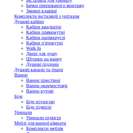
Інсталяції для уриналу
Бачки прихованого монтажу
Змивні клавіші
Комплекти інсталяції з унітазом
Душові кабіни
Кабіни квадратні
Кабіни прямокутні
Кабіни напівкруглі
Кабіни п'ятикутні
Walk In
Двері для душу
Шторки на ванну
Душові піддони
Душові канали та трапи
Ванни
Ванни пристінні
Ванни окремостоячі
Ванни кутові
Біде
Біде підлогові
Біде підвісні
Уринали
Уринали підвісні
Меблі для ванної кімнати
Комплекти меблів