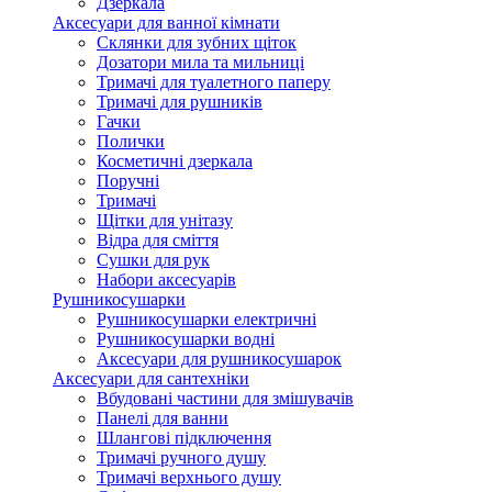
Дзеркала
Аксесуари для ванної кімнати
Склянки для зубних щіток
Дозатори мила та мильниці
Тримачі для туалетного паперу
Тримачі для рушників
Гачки
Полички
Косметичні дзеркала
Поручні
Тримачі
Щітки для унітазу
Відра для сміття
Сушки для рук
Набори аксесуарів
Рушникосушарки
Рушникосушарки електричні
Рушникосушарки водні
Аксесуари для рушникосушарок
Аксесуари для сантехніки
Вбудовані частини для змішувачів
Панелі для ванни
Шлангові підключення
Тримачі ручного душу
Тримачі верхнього душу