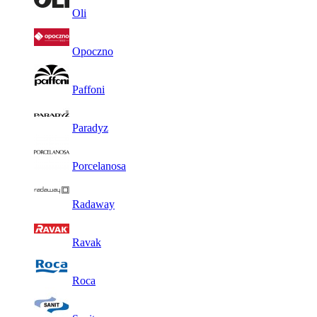
Oli
Opoczno
Paffoni
Paradyz
Porcelanosa
Radaway
Ravak
Roca