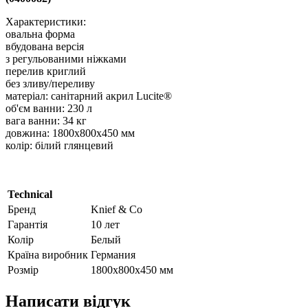
Характеристики:
овальна форма
вбудована версія
з регульованими ніжками
перелив криглий
без зливу/переливу
матеріал: санітарний акрил Lucite®
об'єм ванни: 230 л
вага ванни: 34 кг
довжина: 1800х800х450 мм
колір: білий глянцевий
Technical
Бренд
Knief & Co
Гарантія
10 лет
Колір
Белый
Країна виробник
Германия
Розмір
1800х800х450 мм
Написати відгук