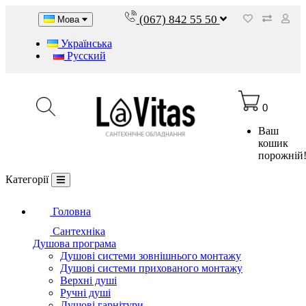
(067) 842 55 50
Мова
Українська
Русский
0
Ваш
кошик
порожній
Категорії
Головна
Сантехніка
Душова програма
Душові системи зовнішнього монтажу
Душові системи прихованого монтажу
Верхні душі
Ручні душі
Душові гарнітури