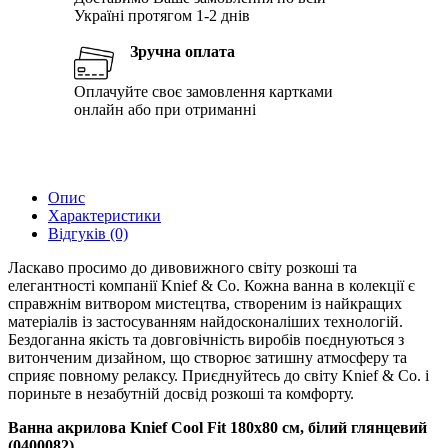
Україні протягом 1-2 днів
Зручна оплата
Оплачуйте своє замовлення картками
онлайн або при отриманні
Опис
Характеристики
Відгуків (0)
Ласкаво просимо до дивовижного світу розкоші та
елегантності компанії Knief & Co. Кожна ванна в колекції є
справжнім витвором мистецтва, створеним із найкращих
матеріалів із застосуванням найдосконаліших технологій.
Бездоганна якість та довговічність виробів поєднуються з
витонченим дизайном, що створює затишну атмосферу та
сприяє повному релаксу. Приєднуйтесь до світу Knief & Co. і
пориньте в незабутній досвід розкоші та комфорту.
Ванна акрилова Knief Cool Fit 180х80 см, білий глянцевий
(0400082)