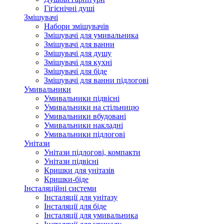
Гігієнічні душі
Змішувачі
Набори змішувачів
Змішувачі для умивальника
Змішувачі для ванни
Змішувачі для душу
Змішувачі для кухні
Змішувачі для біде
Змішувачі для ванни підлогові
Умивальники
Умивальники підвісні
Умивальники на стільницю
Умивальники вбудовані
Умивальники накладні
Умивальники підлогові
Унітази
Унітази підлогові, компакти
Унітази підвісні
Кришки для унітазів
Кришки-біде
Інсталяційні системи
Інсталяції для унітазу
Інсталяції для біде
Інсталяції для умивальника