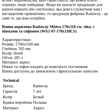
аспект виробництва, щоб гарантувати, що кожен клієнт
отримує лише найкраще. Якщо ви шукаєте продукцію для
ванної кімнати або сантехніки, яка довго служитиме вам і
виглядатиме привабливо, то продукція фабрики Radaway - це
саме те, що вам потрібно.
Ванна акрилова Radaway Mistra 170x110 см, ліва, з
ніжками та сифоном (WA1-07-170x110LS)
Характеристики:
Розмір: 1700х1100 мм
Глибина: 505 мм
Колір: білий
Об'єм: 285 л
Матеріал: акрил
Ніжки та сифон входять до комплекту постачання
Ванна доступна до замовлення з фронтальною панеллю
Technical
Бренд
Radaway
Гарантія
7 лет
Колір
Белый
Країна виробник
Польша
Матеріал
Акрил