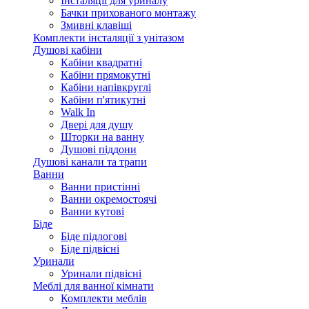
Інсталяції для уриналу
Бачки прихованого монтажу
Змивні клавіші
Комплекти інсталяції з унітазом
Душові кабіни
Кабіни квадратні
Кабіни прямокутні
Кабіни напівкруглі
Кабіни п'ятикутні
Walk In
Двері для душу
Шторки на ванну
Душові піддони
Душові канали та трапи
Ванни
Ванни пристінні
Ванни окремостоячі
Ванни кутові
Біде
Біде підлогові
Біде підвісні
Уринали
Уринали підвісні
Меблі для ванної кімнати
Комплекти меблів