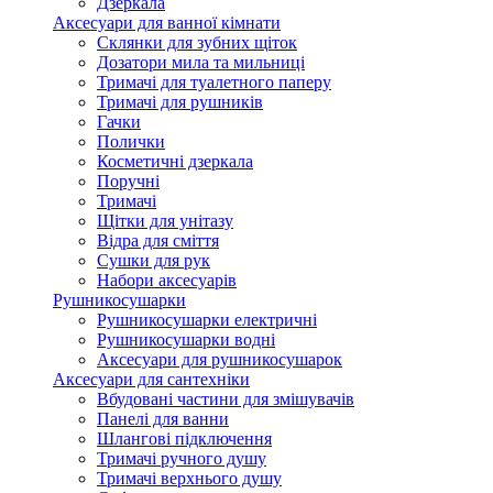
Дзеркала
Аксесуари для ванної кімнати
Склянки для зубних щіток
Дозатори мила та мильниці
Тримачі для туалетного паперу
Тримачі для рушників
Гачки
Полички
Косметичні дзеркала
Поручні
Тримачі
Щітки для унітазу
Відра для сміття
Сушки для рук
Набори аксесуарів
Рушникосушарки
Рушникосушарки електричні
Рушникосушарки водні
Аксесуари для рушникосушарок
Аксесуари для сантехніки
Вбудовані частини для змішувачів
Панелі для ванни
Шлангові підключення
Тримачі ручного душу
Тримачі верхнього душу