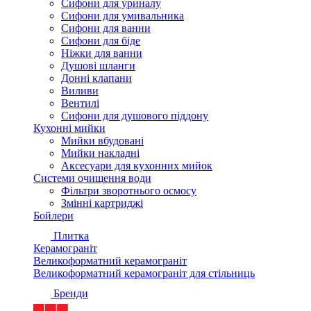
Сифони для уриналу
Сифони для умивальника
Сифони для ванни
Сифони для біде
Ніжки для ванни
Душові шланги
Донні клапани
Виливи
Вентилі
Сифони для душового піддону
Кухонні мийки
Мийки вбудовані
Мийки накладні
Аксесуари для кухонних мийок
Системи очищення води
Фільтри зворотнього осмосу
Змінні картриджі
Бойлери
Плитка
Керамограніт
Великоформатний керамограніт
Великоформатний керамограніт для стільниць
Бренди