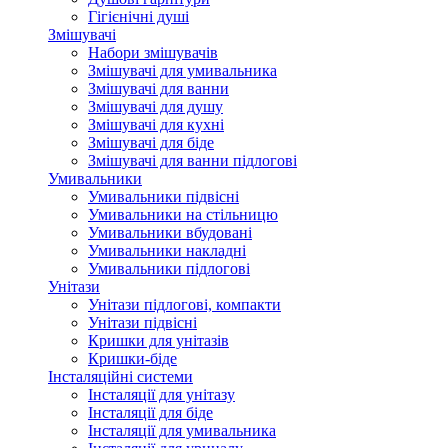
Гігієнічні душі
Змішувачі
Набори змішувачів
Змішувачі для умивальника
Змішувачі для ванни
Змішувачі для душу
Змішувачі для кухні
Змішувачі для біде
Змішувачі для ванни підлогові
Умивальники
Умивальники підвісні
Умивальники на стільницю
Умивальники вбудовані
Умивальники накладні
Умивальники підлогові
Унітази
Унітази підлогові, компакти
Унітази підвісні
Кришки для унітазів
Кришки-біде
Інсталяційні системи
Інсталяції для унітазу
Інсталяції для біде
Інсталяції для умивальника