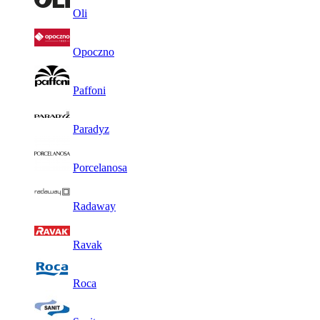
Oli
Opoczno
Paffoni
Paradyz
Porcelanosa
Radaway
Ravak
Roca