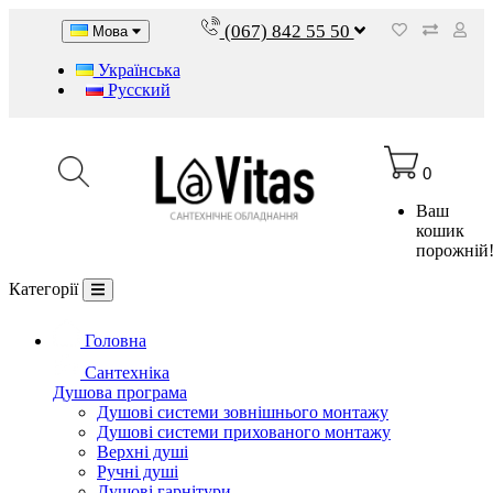
(067) 842 55 50
Мова
Українська
Русский
0
Ваш
кошик
порожній
Категорії
Головна
Сантехніка
Душова програма
Душові системи зовнішнього монтажу
Душові системи прихованого монтажу
Верхні душі
Ручні душі
Душові гарнітури