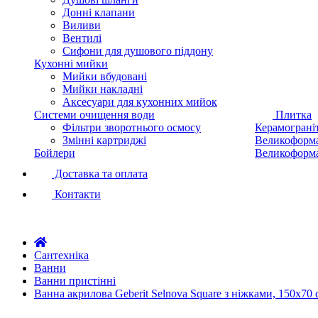
Донні клапани
Виливи
Вентилі
Сифони для душового піддону
Кухонні мийки
Мийки вбудовані
Мийки накладні
Аксесуари для кухонних мийок
Системи очищення води
Плитка
Фільтри зворотнього осмосу
Керамограні
Змінні картриджі
Великоформа
Бойлери
Великоформа
Доставка та оплата
Контакти
Сантехніка
Ванни
Ванни пристінні
Ванна акрилова Geberit Selnova Square з ніжками, 150х70 с