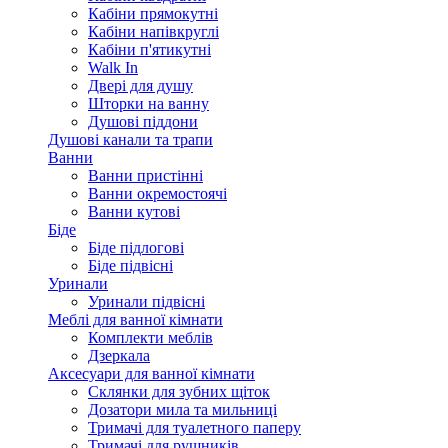
Кабіни прямокутні
Кабіни напівкруглі
Кабіни п'ятикутні
Walk In
Двері для душу
Шторки на ванну
Душові піддони
Душові канали та трапи
Ванни
Ванни пристінні
Ванни окремостоячі
Ванни кутові
Біде
Біде підлогові
Біде підвісні
Уринали
Уринали підвісні
Меблі для ванної кімнати
Комплекти меблів
Дзеркала
Аксесуари для ванної кімнати
Склянки для зубних щіток
Дозатори мила та мильниці
Тримачі для туалетного паперу
Тримачі для рушників