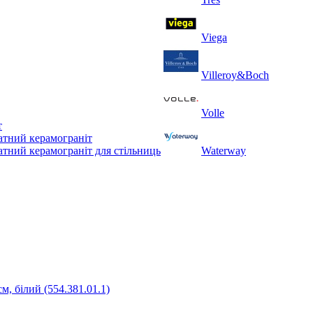
Viega
Villeroy&Boch
Volle
т
тний керамограніт
тний керамограніт для стільниць
Waterway
м, білий (554.381.01.1)