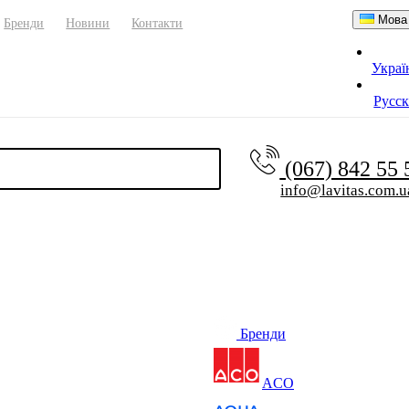
Мова
Бренди
Новини
Контакти
Украї
Русс
(067) 842 55
info@lavitas.com.u
Бренди
ACO