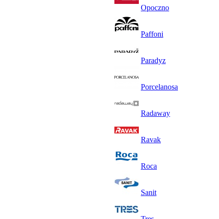
Opoczno
Paffoni
Paradyz
Porcelanosa
Radaway
Ravak
Roca
Sanit
Tres