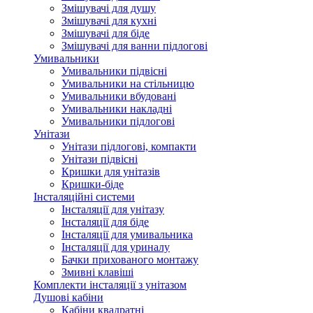
Змішувачі для душу
Змішувачі для кухні
Змішувачі для біде
Змішувачі для ванни підлогові
Умивальники
Умивальники підвісні
Умивальники на стільницю
Умивальники вбудовані
Умивальники накладні
Умивальники підлогові
Унітази
Унітази підлогові, компакти
Унітази підвісні
Кришки для унітазів
Кришки-біде
Інсталяційні системи
Інсталяції для унітазу
Інсталяції для біде
Інсталяції для умивальника
Інсталяції для уриналу
Бачки прихованого монтажу
Змивні клавіші
Комплекти інсталяції з унітазом
Душові кабіни
Кабіни квадратні