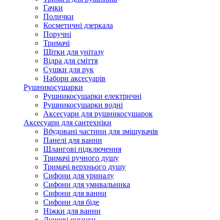
Гачки
Полички
Косметичні дзеркала
Поручні
Тримачі
Щітки для унітазу
Відра для сміття
Сушки для рук
Набори аксесуарів
Рушникосушарки
Рушникосушарки електричні
Рушникосушарки водні
Аксесуари для рушникосушарок
Аксесуари для сантехніки
Вбудовані частини для змішувачів
Панелі для ванни
Шлангові підключення
Тримачі ручного душу
Тримачі верхнього душу
Сифони для уриналу
Сифони для умивальника
Сифони для ванни
Сифони для біде
Ніжки для ванни
Душові шланги