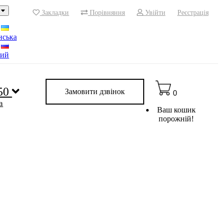
Закладки
Порівняння
Увійти
Реєстрація
нська
кий
 50
Замовити дзвінок
0
a
Ваш кошик
порожній!