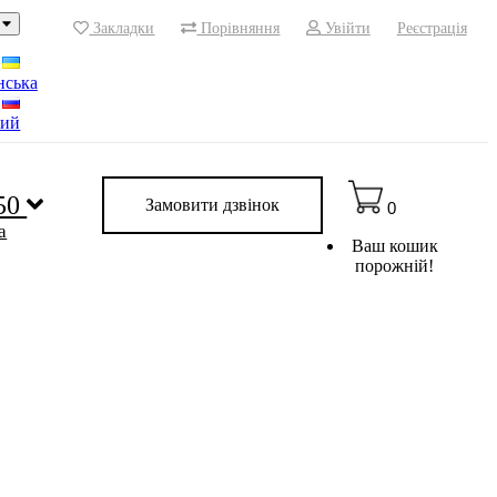
Закладки
Порівняння
Увійти
Реєстрація
нська
кий
 50
Замовити дзвінок
0
a
Ваш кошик
порожній!