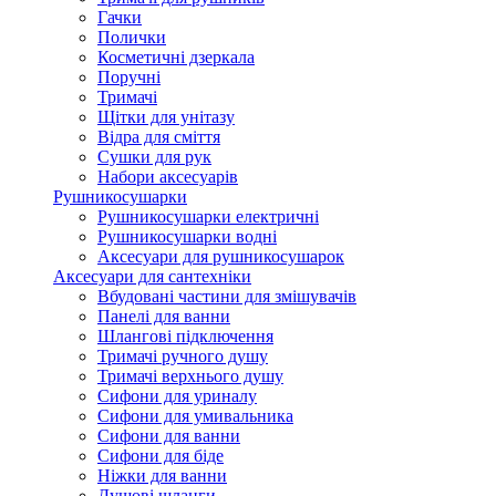
Гачки
Полички
Косметичні дзеркала
Поручні
Тримачі
Щітки для унітазу
Відра для сміття
Сушки для рук
Набори аксесуарів
Рушникосушарки
Рушникосушарки електричні
Рушникосушарки водні
Аксесуари для рушникосушарок
Аксесуари для сантехніки
Вбудовані частини для змішувачів
Панелі для ванни
Шлангові підключення
Тримачі ручного душу
Тримачі верхнього душу
Сифони для уриналу
Сифони для умивальника
Сифони для ванни
Сифони для біде
Ніжки для ванни
Душові шланги