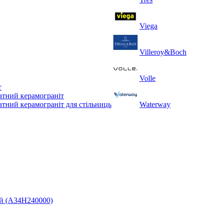
Viega
Villeroy&Boch
Volle
т
тний керамограніт
тний керамограніт для стільниць
Waterway
ий (A34H240000)