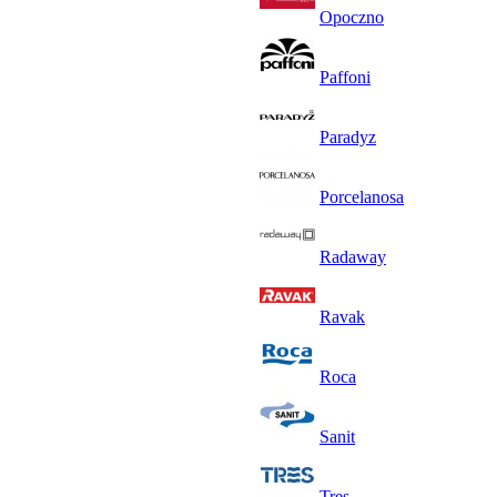
Opoczno
Paffoni
Paradyz
Porcelanosa
Radaway
Ravak
Roca
Sanit
Tres