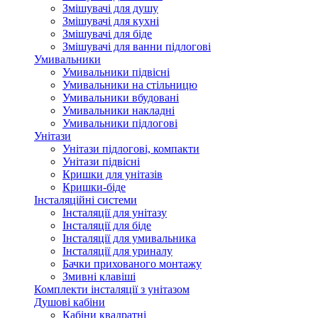
Змішувачі для душу
Змішувачі для кухні
Змішувачі для біде
Змішувачі для ванни підлогові
Умивальники
Умивальники підвісні
Умивальники на стільницю
Умивальники вбудовані
Умивальники накладні
Умивальники підлогові
Унітази
Унітази підлогові, компакти
Унітази підвісні
Кришки для унітазів
Кришки-біде
Інсталяційні системи
Інсталяції для унітазу
Інсталяції для біде
Інсталяції для умивальника
Інсталяції для уриналу
Бачки прихованого монтажу
Змивні клавіші
Комплекти інсталяції з унітазом
Душові кабіни
Кабіни квадратні