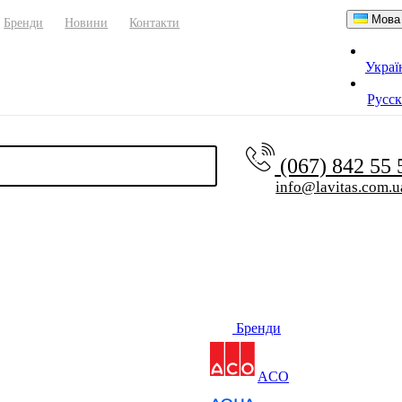
Мова
Бренди
Новини
Контакти
Украї
Русс
(067) 842 55
info@lavitas.com.u
Бренди
ACO