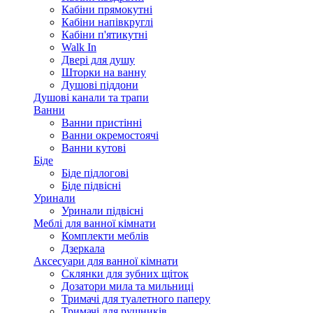
Кабіни прямокутні
Кабіни напівкруглі
Кабіни п'ятикутні
Walk In
Двері для душу
Шторки на ванну
Душові піддони
Душові канали та трапи
Ванни
Ванни пристінні
Ванни окремостоячі
Ванни кутові
Біде
Біде підлогові
Біде підвісні
Уринали
Уринали підвісні
Меблі для ванної кімнати
Комплекти меблів
Дзеркала
Аксесуари для ванної кімнати
Склянки для зубних щіток
Дозатори мила та мильниці
Тримачі для туалетного паперу
Тримачі для рушників