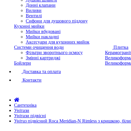
Донні клапани
Виливи
Вентилі
Сифони для душового піддону
Кухонні мийки
Мийки вбудовані
Мийки накладні
Аксесуари для кухонних мийок
Системи очищення води
Плитка
Фільтри зворотнього осмосу
Керамограні
Змінні картриджі
Великоформа
Бойлери
Великоформа
Доставка та оплата
Контакти
Сантехніка
Унітази
Унітази підвісні
Унітаз підвісний Roca Meridian-N Rimless з кришкою, біл