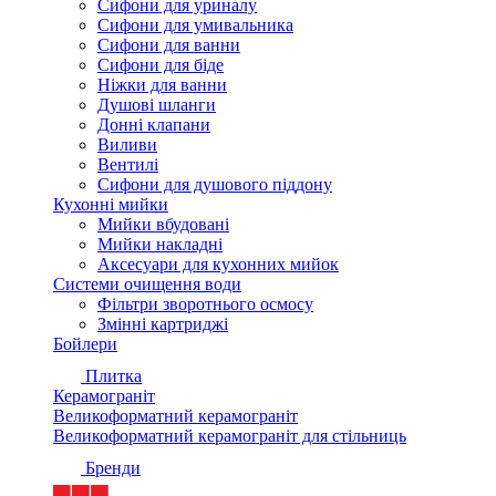
Сифони для уриналу
Сифони для умивальника
Сифони для ванни
Сифони для біде
Ніжки для ванни
Душові шланги
Донні клапани
Виливи
Вентилі
Сифони для душового піддону
Кухонні мийки
Мийки вбудовані
Мийки накладні
Аксесуари для кухонних мийок
Системи очищення води
Фільтри зворотнього осмосу
Змінні картриджі
Бойлери
Плитка
Керамограніт
Великоформатний керамограніт
Великоформатний керамограніт для стільниць
Бренди