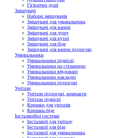
Гігієнічні душі
Змішувачі
Набори змішувачів
Змішувачі для умивальника
Змішувачі для ванни
Змішувачі для душу
Змішувачі для кухні
Змішувачі для біде
Змішувачі для ванни підлогові
Умивальники
Умивальники підвісні
Умивальники на стільницю
Умивальники вбудовані
Умивальники накладні
Умивальники підлогові
Унітази
Унітази підлогові, компакти
Унітази підвісні
Кришки для унітазів
Кришки-біде
Інсталяційні системи
Інсталяції для унітазу
Інсталяції для біде
Інсталяції для умивальника