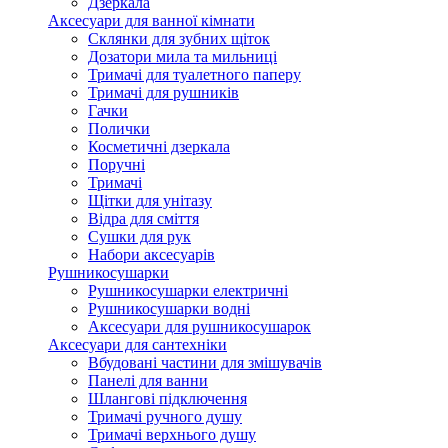
Дзеркала
Аксесуари для ванної кімнати
Склянки для зубних щіток
Дозатори мила та мильниці
Тримачі для туалетного паперу
Тримачі для рушників
Гачки
Полички
Косметичні дзеркала
Поручні
Тримачі
Щітки для унітазу
Відра для сміття
Сушки для рук
Набори аксесуарів
Рушникосушарки
Рушникосушарки електричні
Рушникосушарки водні
Аксесуари для рушникосушарок
Аксесуари для сантехніки
Вбудовані частини для змішувачів
Панелі для ванни
Шлангові підключення
Тримачі ручного душу
Тримачі верхнього душу