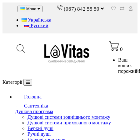
(067) 842 55 50
Мова
Українська
Русский
0
Ваш
кошик
порожній
Категорії
Головна
Сантехніка
Душова програма
Душові системи зовнішнього монтажу
Душові системи прихованого монтажу
Верхні душі
Ручні душі
Душові гарнітури