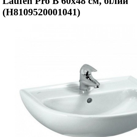
Laufen Pro B 60х48 см, білий
(H8109520001041)