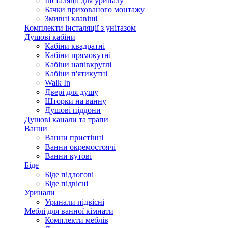
Інсталяції для уриналу
Бачки прихованого монтажу
Змивні клавіші
Комплекти інсталяції з унітазом
Душові кабіни
Кабіни квадратні
Кабіни прямокутні
Кабіни напівкруглі
Кабіни п'ятикутні
Walk In
Двері для душу
Шторки на ванну
Душові піддони
Душові канали та трапи
Ванни
Ванни пристінні
Ванни окремостоячі
Ванни кутові
Біде
Біде підлогові
Біде підвісні
Уринали
Уринали підвісні
Меблі для ванної кімнати
Комплекти меблів