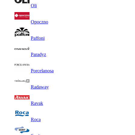
Oli
Opoczno
Paffoni
Paradyz
Porcelanosa
Radaway
Ravak
Roca