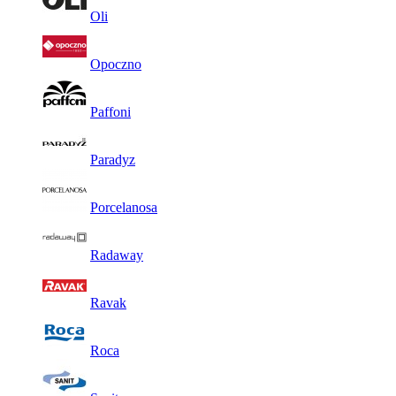
Oli
Opoczno
Paffoni
Paradyz
Porcelanosa
Radaway
Ravak
Roca