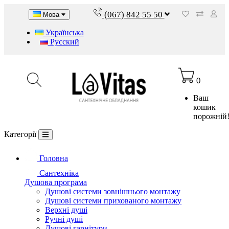
(067) 842 55 50
Мова
Українська
Русский
0
Ваш
кошик
порожній
Категорії
Головна
Сантехніка
Душова програма
Душові системи зовнішнього монтажу
Душові системи прихованого монтажу
Верхні душі
Ручні душі
Душові гарнітури