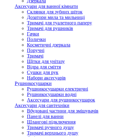
Дзеркала
Аксесуари для ванної кімнати
Склянки для зубних щіток
Дозатори мила та мильниці
Тримачі для туалетного паперу
Тримачі для рушників
Гачки
Полички
Косметичні дзеркала
Поручні
Тримачі
Щітки для унітазу
Відра для сміття
Сушки для рук
Набори аксесуарів
Рушникосушарки
Рушникосушарки електричні
Рушникосушарки водні
Аксесуари для рушникосушарок
Аксесуари для сантехніки
Вбудовані частини для змішувачів
Панелі для ванни
Шлангові підключення
Тримачі ручного душу
Тримачі верхнього душу