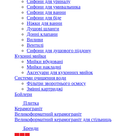
Сифони для уриналу
Сифони для умивальника
Сифони для ванни
Сифони для біде
Ніжки для ванни
Душові шланги
Донні клапани
Виливи
Вентилі
Сифони для душового піддону
Кухонні мийки
Мийки вбудовані
Мийки накладні
Аксесуари для кухонних мийок
Системи очищення води
Фільтри зворотнього осмосу
Змінні картриджі
Бойлери
Плитка
Керамограніт
Великоформатний керамограніт
Великоформатний керамограніт для стільниць
Бренди