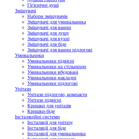
Гігієнічні душі
Змішувачі
Набори змішувачів
Змішувачі для умивальника
Змішувачі для ванни
Змішувачі для душу
Змішувачі для кухні
Змішувачі для біде
Змішувачі для ванни підлогові
Умивальники
Умивальники підвісні
Умивальники на стільницю
Умивальники вбудовані
Умивальники накладні
Умивальники підлогові
Унітази
Унітази підлогові, компакти
Унітази підвісні
Кришки для унітазів
Кришки-біде
Інсталяційні системи
Інсталяції для унітазу
Інсталяції для біде
Інсталяції для умивальника