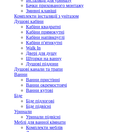
Інсталяції для уриналу
Бачки прихованого монтажу
Змивні клавіші
Комплекти інсталяції з унітазом
Душові кабіни
Кабіни квадратні
Кабіни прямокутні
Кабіни напівкруглі
Кабіни п'ятикутні
Walk In
Двері для душу
Шторки на ванну
Душові піддони
Душові канали та трапи
Ванни
Ванни пристінні
Ванни окремостоячі
Ванни кутові
Біде
Біде підлогові
Біде підвісні
Уринали
Уринали підвісні
Меблі для ванної кімнати
Комплекти меблів