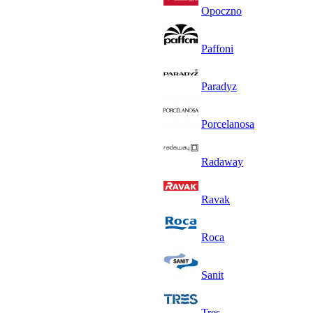
Opoczno
Paffoni
Paradyz
Porcelanosa
Radaway
Ravak
Roca
Sanit
Tres