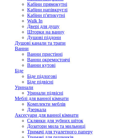
Кабіни прямокутні
Кабіни напівкруглі
Кабіни п'ятикутні
Walk In
Двері для душу
Шторки на ванну
Душові піддони
Душові канали та трапи
Ванни
Ванни пристінні
Ванни окремостоячі
Ванни кутові
Біде
Біде підлогові
Біде підвісні
Уринали
Уринали підвісні
Меблі для ванної кімнати
Комплекти меблів
Дзеркала
Аксесуари для ванної кімнати
Склянки для зубних щіток
Дозатори мила та мильниці
Тримачі для туалетного паперу
Тримачі для рушників