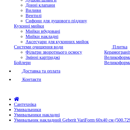
Донні клапани
Виливи
Вентилі
Сифони для душового піддону
Кухонні мийки
Мийки вбудовані
Мийки накладні
Аксесуари для кухонних мийок
Системи очищення води
Плитка
Фільтри зворотнього осмосу
Керамограні
Змінні картриджі
Великоформа
Бойлери
Великоформа
Доставка та оплата
Контакти
Сантехніка
Умивальники
Умивальники накладні
Умивальник накладний Geberit VariForm 60х40 см (500.729