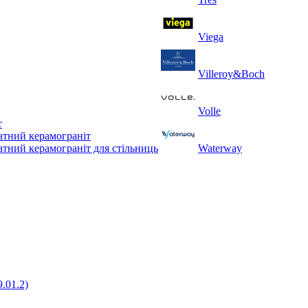
Viega
Villeroy&Boch
Volle
т
тний керамограніт
тний керамограніт для стільниць
Waterway
.01.2)