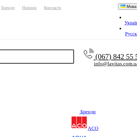
Мова
Бренди
Новини
Контакти
Украї
Русс
(067) 842 55
info@lavitas.com.u
Бренди
ACO