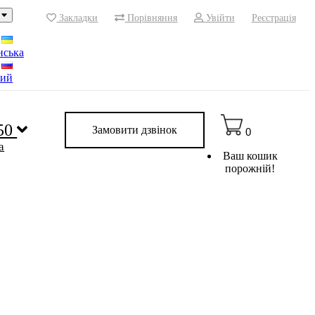
Закладки
Порівняння
Увійти
Реєстрація
нська
кий
 50
Замовити дзвінок
0
a
Ваш кошик
порожній!