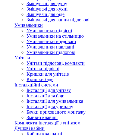
Змішувачі для душу
Змішувачі для кухні
Змішувачі для біде
Змішувачі для ванни підлогові
Умивальники
Умивальники підвісні
Умивальники на стільницю
Умивальники вбудовані
Умивальники накладні
Умивальники підлогові
Унітази
Унітази підлогові, компакти
Унітази підвісні
Кришки для унітазів
Кришки-біде
Інсталяційні системи
Інсталяції для унітазу
Інсталяції для біде
Інсталяції для умивальника
Інсталяції для уриналу
Бачки прихованого монтажу
Змивні клавіші
Комплекти інсталяції з унітазом
Душові кабіни
Кабіни квадратні