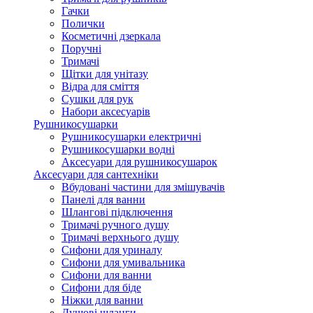
Гачки
Полички
Косметичні дзеркала
Поручні
Тримачі
Щітки для унітазу
Відра для сміття
Сушки для рук
Набори аксесуарів
Рушникосушарки
Рушникосушарки електричні
Рушникосушарки водні
Аксесуари для рушникосушарок
Аксесуари для сантехніки
Вбудовані частини для змішувачів
Панелі для ванни
Шлангові підключення
Тримачі ручного душу
Тримачі верхнього душу
Сифони для уриналу
Сифони для умивальника
Сифони для ванни
Сифони для біде
Ніжки для ванни
Душові шланги