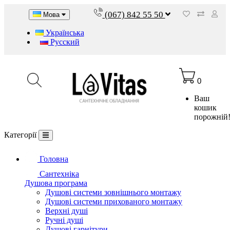
(067) 842 55 50
Мова
Українська
Русский
0
Ваш
кошик
порожній
Категорії
Головна
Сантехніка
Душова програма
Душові системи зовнішнього монтажу
Душові системи прихованого монтажу
Верхні душі
Ручні душі
Душові гарнітури