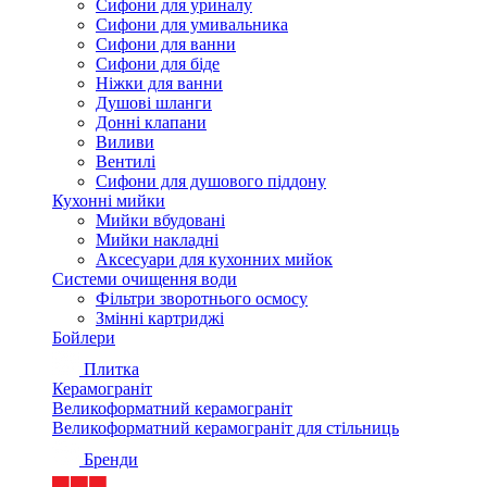
Сифони для уриналу
Сифони для умивальника
Сифони для ванни
Сифони для біде
Ніжки для ванни
Душові шланги
Донні клапани
Виливи
Вентилі
Сифони для душового піддону
Кухонні мийки
Мийки вбудовані
Мийки накладні
Аксесуари для кухонних мийок
Системи очищення води
Фільтри зворотнього осмосу
Змінні картриджі
Бойлери
Плитка
Керамограніт
Великоформатний керамограніт
Великоформатний керамограніт для стільниць
Бренди