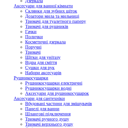
Дзеркала
Аксесуари для ванної кімнати
Склянки для зубних щіток
Дозатори мила та мильниці
Тримачі для туалетного паперу
Тримачі для рушників
Гачки
Полички
Косметичні дзеркала
Поручні
Тримачі
Щітки для унітазу
Відра для сміття
Сушки для рук
Набори аксесуарів
Рушникосушарки
Рушникосушарки електричні
Рушникосушарки водні
Аксесуари для рушникосушарок
Аксесуари для сантехніки
Вбудовані частини для змішувачів
Панелі для ванни
Шлангові підключення
Тримачі ручного душу
Тримачі верхнього душу