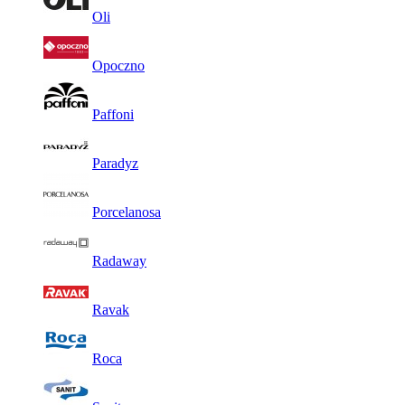
Oli
Opoczno
Paffoni
Paradyz
Porcelanosa
Radaway
Ravak
Roca