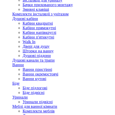
Інсталяції для уриналу
Бачки прихованого монтажу
Змивні клавіші
Комплекти інсталяції з унітазом
Душові кабіни
Кабіни квадратні
Кабіни прямокутні
Кабіни напівкруглі
Кабіни п'ятикутні
Walk In
Двері для душу
Шторки на ванну
Душові піддони
Душові канали та трапи
Ванни
Ванни пристінні
Ванни окремостоячі
Ванни кутові
Біде
Біде підлогові
Біде підвісні
Уринали
Уринали підвісні
Меблі для ванної кімнати
Комплекти меблів