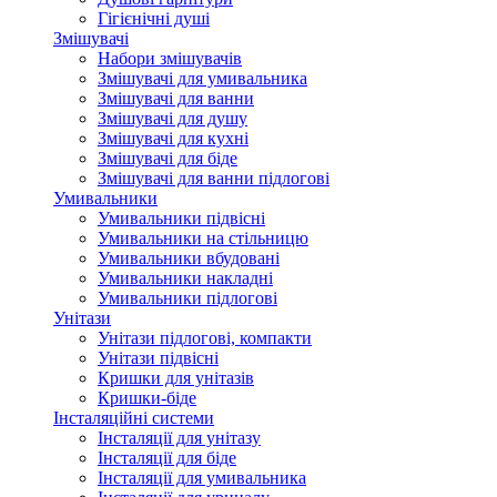
Гігієнічні душі
Змішувачі
Набори змішувачів
Змішувачі для умивальника
Змішувачі для ванни
Змішувачі для душу
Змішувачі для кухні
Змішувачі для біде
Змішувачі для ванни підлогові
Умивальники
Умивальники підвісні
Умивальники на стільницю
Умивальники вбудовані
Умивальники накладні
Умивальники підлогові
Унітази
Унітази підлогові, компакти
Унітази підвісні
Кришки для унітазів
Кришки-біде
Інсталяційні системи
Інсталяції для унітазу
Інсталяції для біде
Інсталяції для умивальника