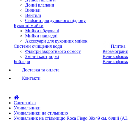
Донні клапани
Виливи
Вентилі
Сифони для душового піддону
Кухонні мийки
Мийки вбудовані
Мийки накладні
Аксесуари для кухонних мийок
Системи очищення води
Плитка
Фільтри зворотнього осмосу
Керамограні
Змінні картриджі
Великоформа
Бойлери
Великоформа
Доставка та оплата
Контакти
Сантехніка
Умивальники
Умивальники на стільницю
Умивальник на стільницю Roca Fiego 39х49 см, білий (A