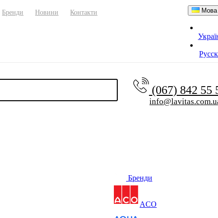
Мова
Бренди
Новини
Контакти
Украї
Русс
(067) 842 55
info@lavitas.com.u
Бренди
ACO