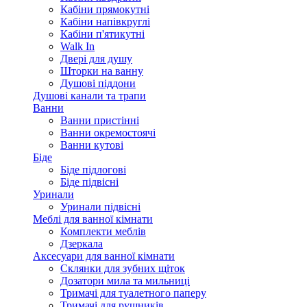
Кабіни прямокутні
Кабіни напівкруглі
Кабіни п'ятикутні
Walk In
Двері для душу
Шторки на ванну
Душові піддони
Душові канали та трапи
Ванни
Ванни пристінні
Ванни окремостоячі
Ванни кутові
Біде
Біде підлогові
Біде підвісні
Уринали
Уринали підвісні
Меблі для ванної кімнати
Комплекти меблів
Дзеркала
Аксесуари для ванної кімнати
Склянки для зубних щіток
Дозатори мила та мильниці
Тримачі для туалетного паперу
Тримачі для рушників