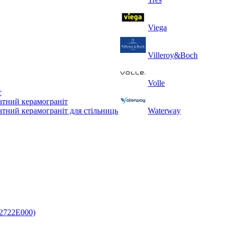
Viega
Villeroy&Boch
Volle
т
тний керамограніт
тний керамограніт для стільниць
Waterway
32722E000)