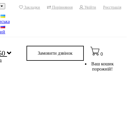
Закладки
Порівняння
Увійти
Реєстрація
нська
кий
 50
Замовити дзвінок
0
a
Ваш кошик
порожній!