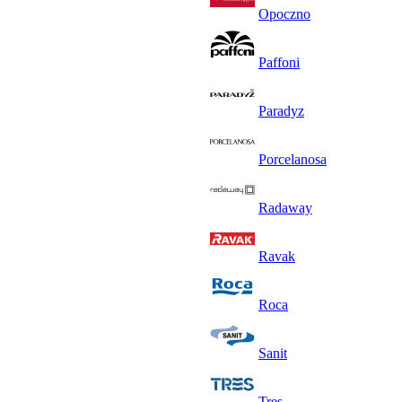
Opoczno
Paffoni
Paradyz
Porcelanosa
Radaway
Ravak
Roca
Sanit
Tres