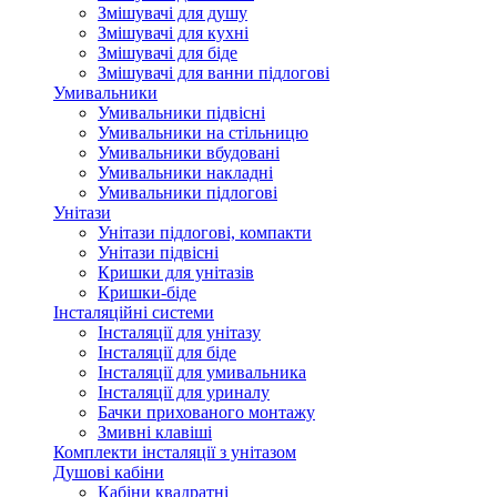
Змішувачі для душу
Змішувачі для кухні
Змішувачі для біде
Змішувачі для ванни підлогові
Умивальники
Умивальники підвісні
Умивальники на стільницю
Умивальники вбудовані
Умивальники накладні
Умивальники підлогові
Унітази
Унітази підлогові, компакти
Унітази підвісні
Кришки для унітазів
Кришки-біде
Інсталяційні системи
Інсталяції для унітазу
Інсталяції для біде
Інсталяції для умивальника
Інсталяції для уриналу
Бачки прихованого монтажу
Змивні клавіші
Комплекти інсталяції з унітазом
Душові кабіни
Кабіни квадратні