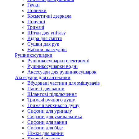
Гачки
Полички
Косметичні дзеркала
Поручні
Тримачі
Щітки для унітазу
Відра для сміття
Сушки для рук
Набори аксесуарів
Рушникосушарки
Рушникосушарки електричні
Рушникосушарки водні
Аксесуари для рушникосушарок
Аксесуари для сантехніки
Вбудовані частини для змішувачів
Панелі для ванни
Шлангові підключення
Тримачі ручного душу
Тримачі верхнього душу
Сифони для уриналу
Сифони для умивальника
Сифони для ванни
Сифони для біде
Ніжки для ванни
Душові шланги