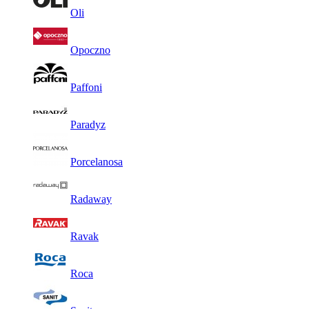
Oli
Opoczno
Paffoni
Paradyz
Porcelanosa
Radaway
Ravak
Roca