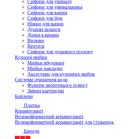
Сифони для уриналу
Сифони для умивальника
Сифони для ванни
Сифони для біде
Ніжки для ванни
Душові шланги
Донні клапани
Виливи
Вентилі
Сифони для душового піддону
Кухонні мийки
Мийки вбудовані
Мийки накладні
Аксесуари для кухонних мийок
Системи очищення води
Фільтри зворотнього осмосу
Змінні картриджі
Бойлери
Плитка
Керамограніт
Великоформатний керамограніт
Великоформатний керамограніт для стільниць
Бренди