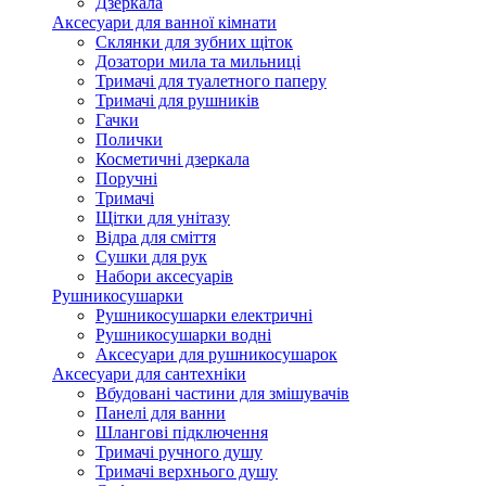
Дзеркала
Аксесуари для ванної кімнати
Склянки для зубних щіток
Дозатори мила та мильниці
Тримачі для туалетного паперу
Тримачі для рушників
Гачки
Полички
Косметичні дзеркала
Поручні
Тримачі
Щітки для унітазу
Відра для сміття
Сушки для рук
Набори аксесуарів
Рушникосушарки
Рушникосушарки електричні
Рушникосушарки водні
Аксесуари для рушникосушарок
Аксесуари для сантехніки
Вбудовані частини для змішувачів
Панелі для ванни
Шлангові підключення
Тримачі ручного душу
Тримачі верхнього душу