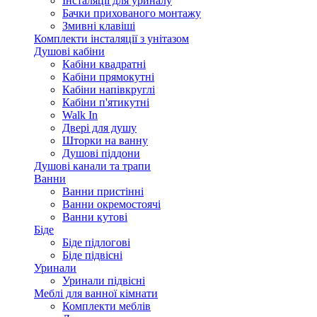
Інсталяції для уриналу
Бачки прихованого монтажу
Змивні клавіші
Комплекти інсталяції з унітазом
Душові кабіни
Кабіни квадратні
Кабіни прямокутні
Кабіни напівкруглі
Кабіни п'ятикутні
Walk In
Двері для душу
Шторки на ванну
Душові піддони
Душові канали та трапи
Ванни
Ванни пристінні
Ванни окремостоячі
Ванни кутові
Біде
Біде підлогові
Біде підвісні
Уринали
Уринали підвісні
Меблі для ванної кімнати
Комплекти меблів