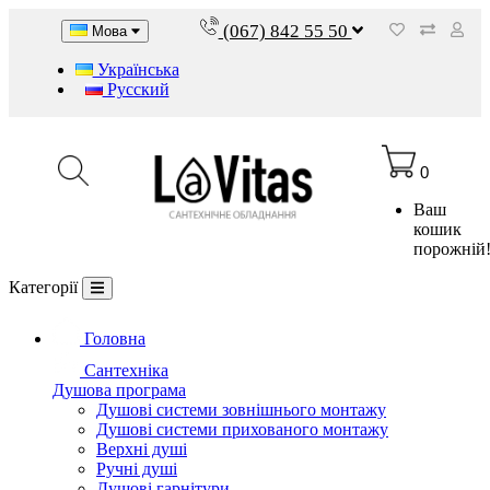
(067) 842 55 50
Мова
Українська
Русский
0
Ваш
кошик
порожній
Категорії
Головна
Сантехніка
Душова програма
Душові системи зовнішнього монтажу
Душові системи прихованого монтажу
Верхні душі
Ручні душі
Душові гарнітури