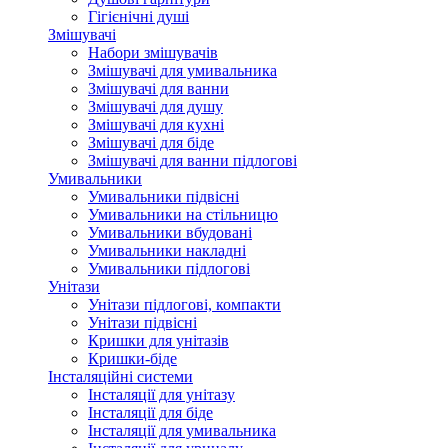
Гігієнічні душі
Змішувачі
Набори змішувачів
Змішувачі для умивальника
Змішувачі для ванни
Змішувачі для душу
Змішувачі для кухні
Змішувачі для біде
Змішувачі для ванни підлогові
Умивальники
Умивальники підвісні
Умивальники на стільницю
Умивальники вбудовані
Умивальники накладні
Умивальники підлогові
Унітази
Унітази підлогові, компакти
Унітази підвісні
Кришки для унітазів
Кришки-біде
Інсталяційні системи
Інсталяції для унітазу
Інсталяції для біде
Інсталяції для умивальника