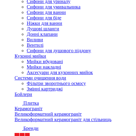
Сифони для уриналу
Сифони для умивальника
Сифони для ванни
Сифони для біде
Ніжки для ванни
Душові шланги
Донні клапани
Виливи
Вентилі
Сифони для душового піддону
Кухонні мийки
Мийки вбудовані
Мийки накладні
Аксесуари для кухонних мийок
Системи очищення води
Фільтри зворотнього осмосу
Змінні картриджі
Бойлери
Плитка
Керамограніт
Великоформатний керамограніт
Великоформатний керамограніт для стільниць
Бренди