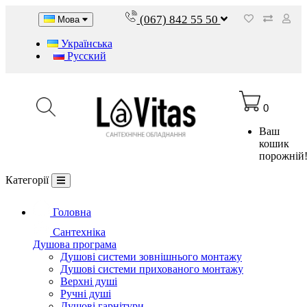
(067) 842 55 50
Мова
Українська
Русский
0
Ваш
кошик
порожній
Категорії
Головна
Сантехніка
Душова програма
Душові системи зовнішнього монтажу
Душові системи прихованого монтажу
Верхні душі
Ручні душі
Душові гарнітури