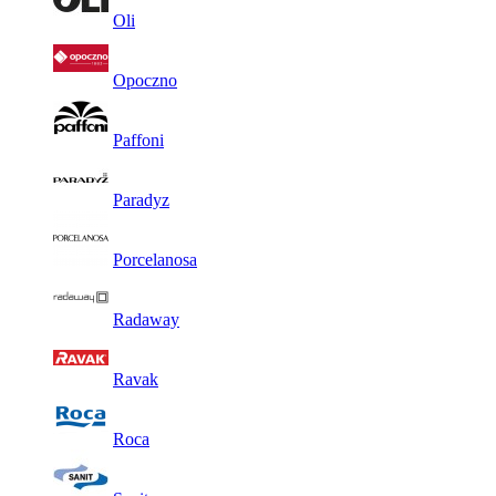
Oli
Opoczno
Paffoni
Paradyz
Porcelanosa
Radaway
Ravak
Roca