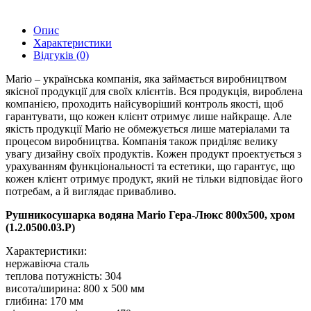
Опис
Характеристики
Відгуків (0)
Mario – українська компанія, яка займається виробництвом
якісної продукції для своїх клієнтів. Вся продукція, вироблена
компанією, проходить найсуворіший контроль якості, щоб
гарантувати, що кожен клієнт отримує лише найкраще. Але
якість продукції Mario не обмежується лише матеріалами та
процесом виробництва. Компанія також приділяє велику
увагу дизайну своїх продуктів. Кожен продукт проектується з
урахуванням функціональності та естетики, що гарантує, що
кожен клієнт отримує продукт, який не тільки відповідає його
потребам, а й виглядає привабливо.
Рушникосушарка водяна Mario Гера-Люкс 800х500, хром
(1.2.0500.03.P)
Характеристики:
нержавіюча сталь
теплова потужність: 304
висота/ширина: 800 x 500 мм
глибина: 170 мм