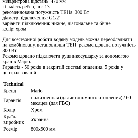
міжцентрова відстань: 470 мм
кількість ребер, шт: 13
рекомендована потужність ТЕНа: 300 Вт
діаметр підключення: G1/2'
варіанти підключення: нижнє, діагональне та бічне
колір: хром
Для всесезонної роботи водяну модель можна переобладнати
на комбіновану, встановивши ТЕН, рекомендована потужність
300 Вт.
Рекомендовано підключати рушникосушарку за допомогою
кранів Маріо.
Гарантія - 50 років в закритій системі опалення, 5 років у
централізованій.
Technical
Бренд
Mario
пожизненная (для автономного отопления) / 60
Гарантія
месяцев (для ГВС)
Колір
Хром
Країна
Украина
виробник
Розмір
800х500 мм