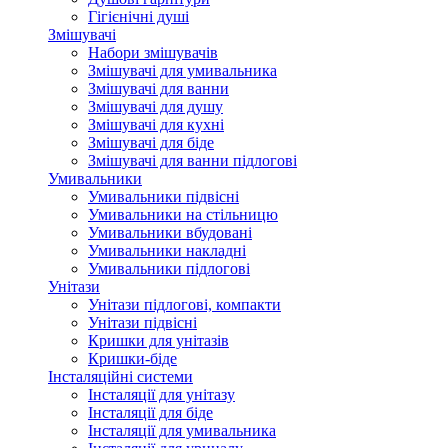
Гігієнічні душі
Змішувачі
Набори змішувачів
Змішувачі для умивальника
Змішувачі для ванни
Змішувачі для душу
Змішувачі для кухні
Змішувачі для біде
Змішувачі для ванни підлогові
Умивальники
Умивальники підвісні
Умивальники на стільницю
Умивальники вбудовані
Умивальники накладні
Умивальники підлогові
Унітази
Унітази підлогові, компакти
Унітази підвісні
Кришки для унітазів
Кришки-біде
Інсталяційні системи
Інсталяції для унітазу
Інсталяції для біде
Інсталяції для умивальника