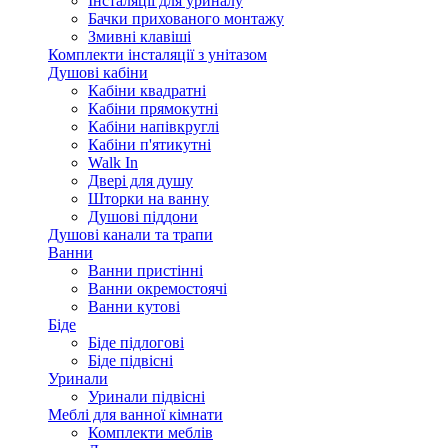
Інсталяції для уриналу
Бачки прихованого монтажу
Змивні клавіші
Комплекти інсталяції з унітазом
Душові кабіни
Кабіни квадратні
Кабіни прямокутні
Кабіни напівкруглі
Кабіни п'ятикутні
Walk In
Двері для душу
Шторки на ванну
Душові піддони
Душові канали та трапи
Ванни
Ванни пристінні
Ванни окремостоячі
Ванни кутові
Біде
Біде підлогові
Біде підвісні
Уринали
Уринали підвісні
Меблі для ванної кімнати
Комплекти меблів