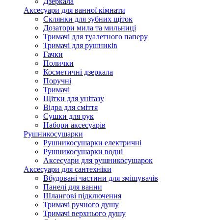
Дзеркала
Аксесуари для ванної кімнати
Склянки для зубних щіток
Дозатори мила та мильниці
Тримачі для туалетного паперу
Тримачі для рушників
Гачки
Полички
Косметичні дзеркала
Поручні
Тримачі
Щітки для унітазу
Відра для сміття
Сушки для рук
Набори аксесуарів
Рушникосушарки
Рушникосушарки електричні
Рушникосушарки водні
Аксесуари для рушникосушарок
Аксесуари для сантехніки
Вбудовані частини для змішувачів
Панелі для ванни
Шлангові підключення
Тримачі ручного душу
Тримачі верхнього душу