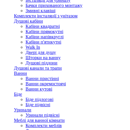
Інсталяції для уриналу
Бачки прихованого монтажу
Змивні клавіші
Комплекти інсталяції з унітазом
Душові кабіни
Кабіни квадратні
Кабіни прямокутні
Кабіни напівкруглі
Кабіни п'ятикутні
Walk In
Двері для душу
Шторки на ванну
Душові піддони
Душові канали та трапи
Ванни
Ванни пристінні
Ванни окремостоячі
Ванни кутові
Біде
Біде підлогові
Біде підвісні
Уринали
Уринали підвісні
Меблі для ванної кімнати
Комплекти меблів