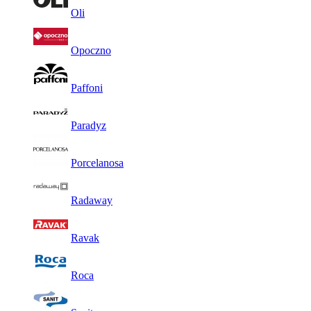
Oli
Opoczno
Paffoni
Paradyz
Porcelanosa
Radaway
Ravak
Roca