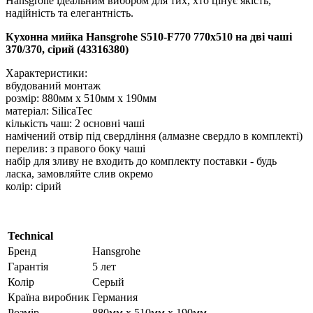
Hansgrohe ідеальним вибором для тих, хто цінує якість,
надійність та елегантність.
Кухонна мийка Hansgrohe S510-F770 770х510 на дві чаші
370/370, сірий (43316380)
Характеристики:
вбудований монтаж
розмір: 880мм x 510мм х 190мм
матеріал: SilicaTec
кількість чаш: 2 основні чаші
намічений отвір під свердління (алмазне свердло в комплекті)
перелив: з правого боку чаші
набір для зливу не входить до комплекту поставки - будь
ласка, замовляйте слив окремо
колір: сірий
Technical
Бренд
Hansgrohe
Гарантія
5 лет
Колір
Серый
Країна виробник
Германия
Розмір
880мм x 510мм х 190мм