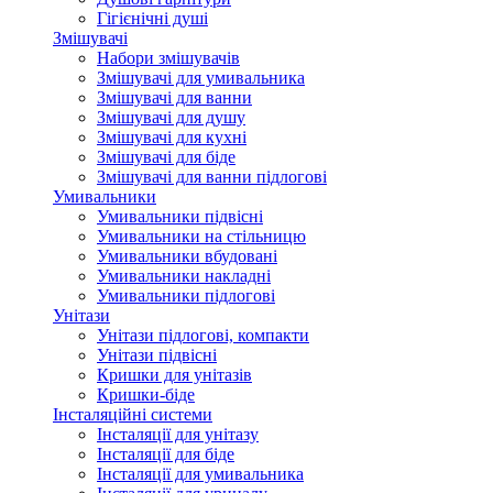
Гігієнічні душі
Змішувачі
Набори змішувачів
Змішувачі для умивальника
Змішувачі для ванни
Змішувачі для душу
Змішувачі для кухні
Змішувачі для біде
Змішувачі для ванни підлогові
Умивальники
Умивальники підвісні
Умивальники на стільницю
Умивальники вбудовані
Умивальники накладні
Умивальники підлогові
Унітази
Унітази підлогові, компакти
Унітази підвісні
Кришки для унітазів
Кришки-біде
Інсталяційні системи
Інсталяції для унітазу
Інсталяції для біде
Інсталяції для умивальника