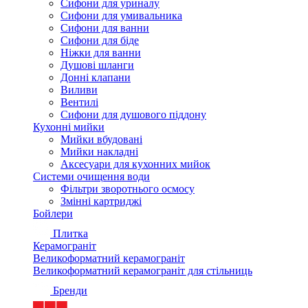
Сифони для уриналу
Сифони для умивальника
Сифони для ванни
Сифони для біде
Ніжки для ванни
Душові шланги
Донні клапани
Виливи
Вентилі
Сифони для душового піддону
Кухонні мийки
Мийки вбудовані
Мийки накладні
Аксесуари для кухонних мийок
Системи очищення води
Фільтри зворотнього осмосу
Змінні картриджі
Бойлери
Плитка
Керамограніт
Великоформатний керамограніт
Великоформатний керамограніт для стільниць
Бренди