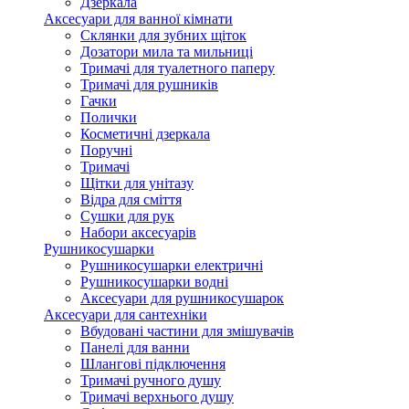
Дзеркала
Аксесуари для ванної кімнати
Склянки для зубних щіток
Дозатори мила та мильниці
Тримачі для туалетного паперу
Тримачі для рушників
Гачки
Полички
Косметичні дзеркала
Поручні
Тримачі
Щітки для унітазу
Відра для сміття
Сушки для рук
Набори аксесуарів
Рушникосушарки
Рушникосушарки електричні
Рушникосушарки водні
Аксесуари для рушникосушарок
Аксесуари для сантехніки
Вбудовані частини для змішувачів
Панелі для ванни
Шлангові підключення
Тримачі ручного душу
Тримачі верхнього душу