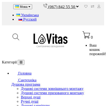
(067) 842 55 50
Мова
Українська
Русский
0
Ваш
кошик
порожній
Категорії
Головна
Сантехніка
Душова програма
Душові системи зовнішнього монтажу
Душові системи прихованого монтажу
Верхні душі
Ручні душі
Душові гарнітури