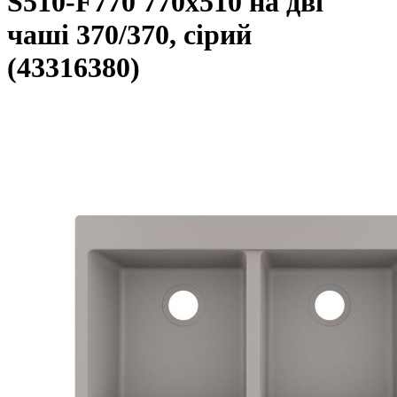
S510-F770 770х510 на дві
чаші 370/370, сірий
(43316380)