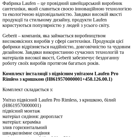
Фабрика Laufen – це провідний швейцарський виробник
сантехніки, який славиться своєю інноваційною технологією
та екологічною відповідальністю. Завдяки високій якості
продукції та стильному дизайну, продукти Laufen
користуються популярністю у людей з усього світу.
Geberit – компанія, яка займається виробництвом
високоякісних виробів у сфері сантехніки. Продукція цієї
фабрики відрізняється надійністю, довговічністю та чудовим
дизайном. Завдяки використанню сучасних технологій та
матеріалів високої якості, Geberit забезпечує бездоганну
роботу своїх виробів протягом багатьох років.
Комплект інсталяції з підвісним унітазом Laufen Pro
Rimless з кришкою (H8619570000001+458.126.00.1)
Комплект складається з:
Унітаз підвісний Laufen Pro Rimless, з кришкою, білий
(H8619570000001)
підвісний монтаж
матеріал сидіння: дюропласт
матеріал: кераміка
злив горизонтальний
швидкознімне сидіння