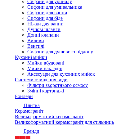
Сифони для уриналу
Сифони для умивальника
Сифони для ванни
Сифони для біде
Ніжки для ванни
Душові шланги
Донні клапани
Виливи
Вентилі
Сифони для душового піддону
Кухонні мийки
Мийки вбудовані
Мийки накладні
Аксесуари для кухонних мийок
Системи очищення води
Фільтри зворотнього осмосу
Змінні картриджі
Бойлери
Плитка
Керамограніт
Великоформатний керамограніт
Великоформатний керамограніт для стільниць
Бренди