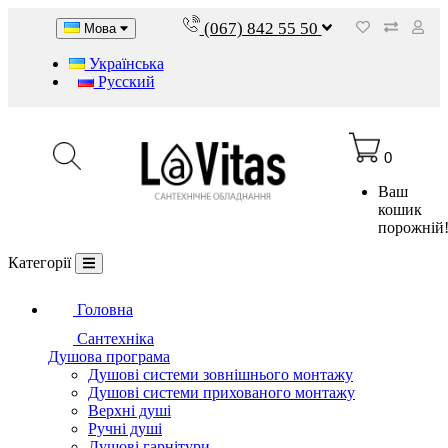
(067) 842 55 50
Мова
Українська
Русский
0
Ваш
кошик
порожній
Категорії
Головна
Сантехніка
Душова програма
Душові системи зовнішнього монтажу
Душові системи прихованого монтажу
Верхні душі
Ручні душі
Душові гарнітури