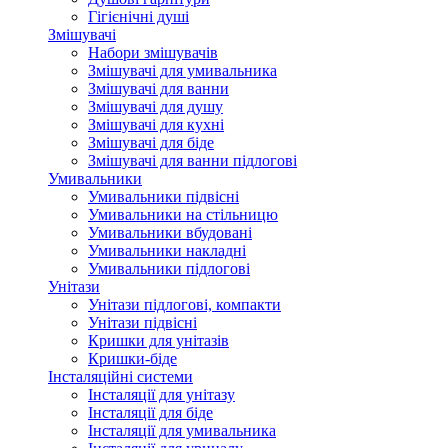
Гігієнічні душі
Змішувачі
Набори змішувачів
Змішувачі для умивальника
Змішувачі для ванни
Змішувачі для душу
Змішувачі для кухні
Змішувачі для біде
Змішувачі для ванни підлогові
Умивальники
Умивальники підвісні
Умивальники на стільницю
Умивальники вбудовані
Умивальники накладні
Умивальники підлогові
Унітази
Унітази підлогові, компакти
Унітази підвісні
Кришки для унітазів
Кришки-біде
Інсталяційні системи
Інсталяції для унітазу
Інсталяції для біде
Інсталяції для умивальника