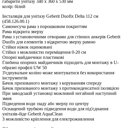
габарити унітазу 340 x 360 x 530 мм
колір: білий
Інсталяція для унітазу Geberit Duofix Delta 112 см
(458.126.00.1)
Самонесуча pама з порошковим покриттям
Рама відкрита зверху
Рама з установочними отворами для стінних анкерів Geberit
Duofix для елементів з відкритою зверху рамою
Стійки ніжок оцинковані
Стійки з можливістю переміщення 0-20 см
Опорні майданчики пластикові
Глибина опорних майданчиків підходить для монтажу в U-
образні профілі UW 50
З'єднувальне коліно може монтуватися без використання
інструментів
Бачок прихованого монтажу з керуванням спереду
Бачок прихованого монтажу з протиконденсатної ізоляцією
При заводській установці можливий негайний наступний
змив
Підведення води ззаду або зверху по центру
Оснащений трубкою підведення води для під'єднання
унітазів-біде Geberit AquaClean
З можливістю кріплення для електроживлення