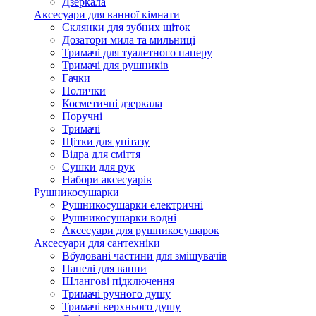
Дзеркала
Аксесуари для ванної кімнати
Склянки для зубних щіток
Дозатори мила та мильниці
Тримачі для туалетного паперу
Тримачі для рушників
Гачки
Полички
Косметичні дзеркала
Поручні
Тримачі
Щітки для унітазу
Відра для сміття
Сушки для рук
Набори аксесуарів
Рушникосушарки
Рушникосушарки електричні
Рушникосушарки водні
Аксесуари для рушникосушарок
Аксесуари для сантехніки
Вбудовані частини для змішувачів
Панелі для ванни
Шлангові підключення
Тримачі ручного душу
Тримачі верхнього душу