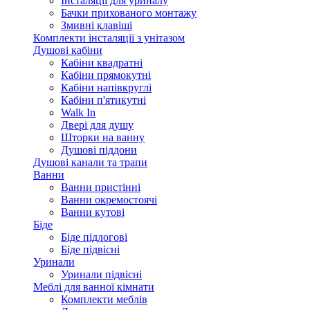
Інсталяції для уриналу
Бачки прихованого монтажу
Змивні клавіші
Комплекти інсталяції з унітазом
Душові кабіни
Кабіни квадратні
Кабіни прямокутні
Кабіни напівкруглі
Кабіни п'ятикутні
Walk In
Двері для душу
Шторки на ванну
Душові піддони
Душові канали та трапи
Ванни
Ванни пристінні
Ванни окремостоячі
Ванни кутові
Біде
Біде підлогові
Біде підвісні
Уринали
Уринали підвісні
Меблі для ванної кімнати
Комплекти меблів