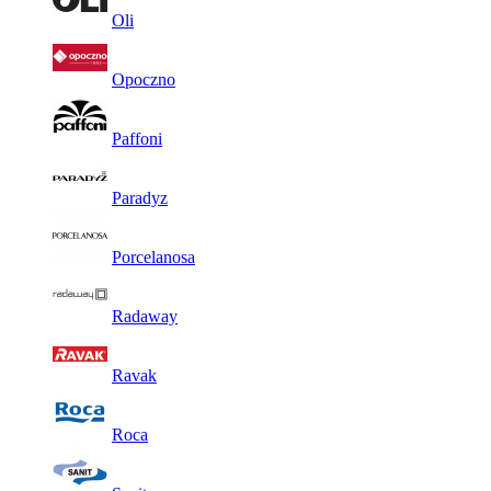
Oli
Opoczno
Paffoni
Paradyz
Porcelanosa
Radaway
Ravak
Roca