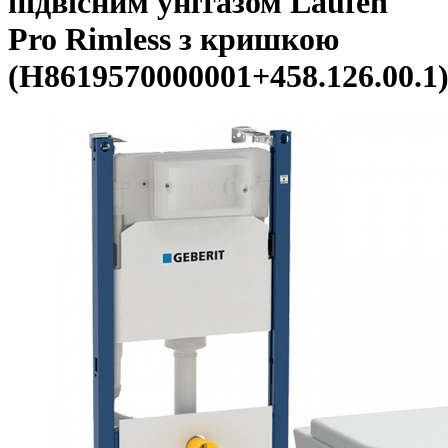
підвісним унітазом Laufen
Pro Rimless з кришкою
(H8619570000001+458.126.00.1