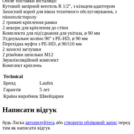
Обсяг поставки інсталяції:
Кутовий запірний вентиль R 1/2", з кільцем-адаптером
Захисний короб для вікна технічного обслуговування, з
пінополістиролу
2 тримачі кріплення рамки
2 анкери для кріплення до стіни
Комплекти для під'єднання для унітаза, ø 90 мм
З'єднувальне коліно 90° з PE-HD, ø 90 мм
Перехідна муфта з PE-HD, ø 90/110 мм
2 захисні заглушки
2 різьбови шпильки M12
Звукоізоляційний комплект
Комплект кріплень
Technical
Бренд
Laufen
Гарантія
5 лет
Країна виробник
Швейцария
Написати відгук
будь Ласка
авторизуйтесь
або
створити обліковий запис
перед
тим як написати відгук