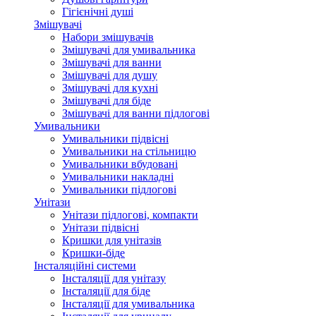
Гігієнічні душі
Змішувачі
Набори змішувачів
Змішувачі для умивальника
Змішувачі для ванни
Змішувачі для душу
Змішувачі для кухні
Змішувачі для біде
Змішувачі для ванни підлогові
Умивальники
Умивальники підвісні
Умивальники на стільницю
Умивальники вбудовані
Умивальники накладні
Умивальники підлогові
Унітази
Унітази підлогові, компакти
Унітази підвісні
Кришки для унітазів
Кришки-біде
Інсталяційні системи
Інсталяції для унітазу
Інсталяції для біде
Інсталяції для умивальника