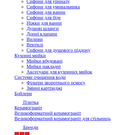
Сифони для уриналу
Сифони для умивальника
Сифони для ванни
Сифони для біде
Ніжки для ванни
Душові шланги
Донні клапани
Виливи
Вентилі
Сифони для душового піддону
Кухонні мийки
Мийки вбудовані
Мийки накладні
Аксесуари для кухонних мийок
Системи очищення води
Фільтри зворотнього осмосу
Змінні картриджі
Бойлери
Плитка
Керамограніт
Великоформатний керамограніт
Великоформатний керамограніт для стільниць
Бренди