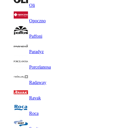
Oli
Opoczno
Paffoni
Paradyz
Porcelanosa
Radaway
Ravak
Roca