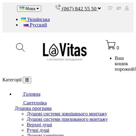
(067) 842 55 50
Мова
Українська
Русский
0
Ваш
кошик
порожній
Категорії
Головна
Сантехніка
Душова програма
Душові системи зовнішнього монтажу
Душові системи прихованого монтажу
Верхні душі
Ручні душі
Душові гарнітури