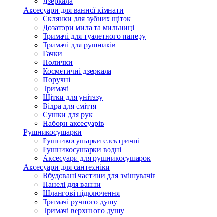
Дзеркала
Аксесуари для ванної кімнати
Склянки для зубних щіток
Дозатори мила та мильниці
Тримачі для туалетного паперу
Тримачі для рушників
Гачки
Полички
Косметичні дзеркала
Поручні
Тримачі
Щітки для унітазу
Відра для сміття
Сушки для рук
Набори аксесуарів
Рушникосушарки
Рушникосушарки електричні
Рушникосушарки водні
Аксесуари для рушникосушарок
Аксесуари для сантехніки
Вбудовані частини для змішувачів
Панелі для ванни
Шлангові підключення
Тримачі ручного душу
Тримачі верхнього душу