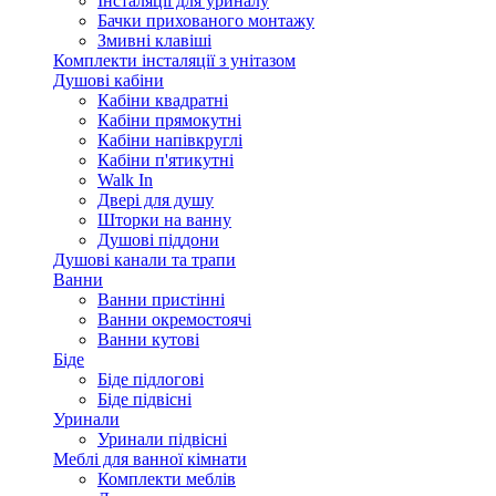
Інсталяції для уриналу
Бачки прихованого монтажу
Змивні клавіші
Комплекти інсталяції з унітазом
Душові кабіни
Кабіни квадратні
Кабіни прямокутні
Кабіни напівкруглі
Кабіни п'ятикутні
Walk In
Двері для душу
Шторки на ванну
Душові піддони
Душові канали та трапи
Ванни
Ванни пристінні
Ванни окремостоячі
Ванни кутові
Біде
Біде підлогові
Біде підвісні
Уринали
Уринали підвісні
Меблі для ванної кімнати
Комплекти меблів