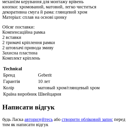
механізм керування для монтажу врівень
кнопки: хромований, матовий, легко чиститься
декоративна смуга й рама: глянцевий хром
Матеріал: сплав на основі цинку
Обсяг поставки:
Компенсаційна рамка
2 вставки
2 тримачі кріплення рамки
2 штовхачі привода змиву
Захисна пластина
Комплект кріплень
Technical
Бренд
Geberit
Гарантія
10 лет
Колір
матовый хром/глянцевый хром
Країна виробник
Швейцария
Написати відгук
будь Ласка
авторизуйтесь
або
створити обліковий запис
перед
тим як написати відгук