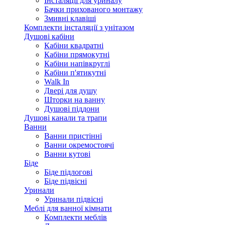
Інсталяції для уриналу
Бачки прихованого монтажу
Змивні клавіші
Комплекти інсталяції з унітазом
Душові кабіни
Кабіни квадратні
Кабіни прямокутні
Кабіни напівкруглі
Кабіни п'ятикутні
Walk In
Двері для душу
Шторки на ванну
Душові піддони
Душові канали та трапи
Ванни
Ванни пристінні
Ванни окремостоячі
Ванни кутові
Біде
Біде підлогові
Біде підвісні
Уринали
Уринали підвісні
Меблі для ванної кімнати
Комплекти меблів