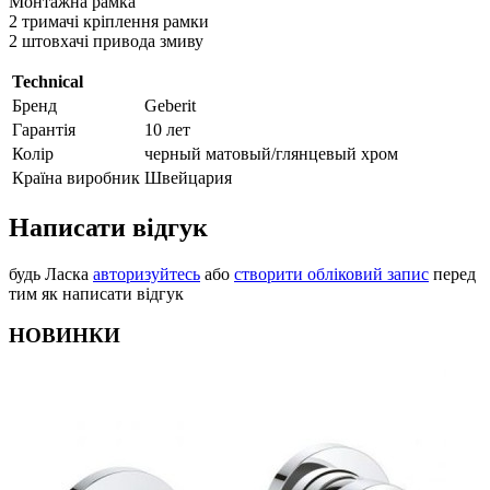
Монтажна рамка
2 тримачі кріплення рамки
2 штовхачі привода змиву
Technical
Бренд
Geberit
Гарантія
10 лет
Колір
черный матовый/глянцевый хром
Країна виробник
Швейцария
Написати відгук
будь Ласка
авторизуйтесь
або
створити обліковий запис
перед
тим як написати відгук
НОВИНКИ