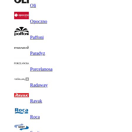
Oli
Opoczno
Paffoni
Paradyz
Porcelanosa
Radaway
Ravak
Roca