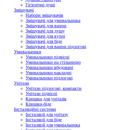
Гігієнічні душі
Змішувачі
Набори змішувачів
Змішувачі для умивальника
Змішувачі для ванни
Змішувачі для душу
Змішувачі для кухні
Змішувачі для біде
Змішувачі для ванни підлогові
Умивальники
Умивальники підвісні
Умивальники на стільницю
Умивальники вбудовані
Умивальники накладні
Умивальники підлогові
Унітази
Унітази підлогові, компакти
Унітази підвісні
Кришки для унітазів
Кришки-біде
Інсталяційні системи
Інсталяції для унітазу
Інсталяції для біде
Інсталяції для умивальника