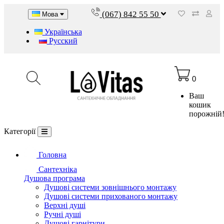
(067) 842 55 50
Мова
Українська
Русский
0
Ваш
кошик
порожній
Категорії
Головна
Сантехніка
Душова програма
Душові системи зовнішнього монтажу
Душові системи прихованого монтажу
Верхні душі
Ручні душі
Душові гарнітури