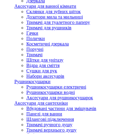
Дзеркала
Аксесуари для ванної кімнати
Склянки для зубних щіток
Дозатори мила та мильниці
Тримачі для туалетного паперу
Тримачі для рушників
Гачки
Полички
Косметичні дзеркала
Поручні
Тримачі
Щітки для унітазу
Відра для сміття
Сушки для рук
Набори аксесуарів
Рушникосушарки
Рушникосушарки електричні
Рушникосушарки водні
Аксесуари для рушникосушарок
Аксесуари для сантехніки
Вбудовані частини для змішувачів
Панелі для ванни
Шлангові підключення
Тримачі ручного душу
Тримачі верхнього душу