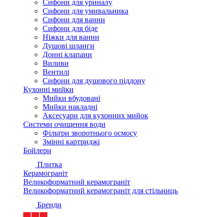
Сифони для уриналу
Сифони для умивальника
Сифони для ванни
Сифони для біде
Ніжки для ванни
Душові шланги
Донні клапани
Виливи
Вентилі
Сифони для душового піддону
Кухонні мийки
Мийки вбудовані
Мийки накладні
Аксесуари для кухонних мийок
Системи очищення води
Фільтри зворотнього осмосу
Змінні картриджі
Бойлери
Плитка
Керамограніт
Великоформатний керамограніт
Великоформатний керамограніт для стільниць
Бренди