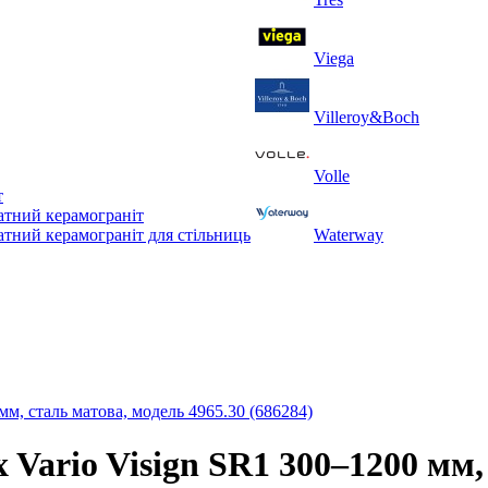
Viega
Villeroy&Boch
Volle
т
тний керамограніт
тний керамограніт для стільниць
Waterway
мм, сталь матова, модель 4965.30 (686284)
 Vario Visign SR1 300–1200 мм,