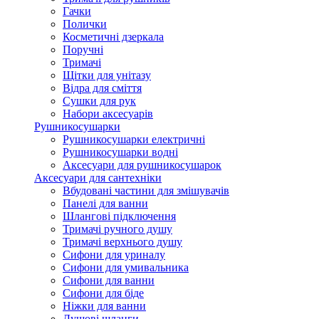
Гачки
Полички
Косметичні дзеркала
Поручні
Тримачі
Щітки для унітазу
Відра для сміття
Сушки для рук
Набори аксесуарів
Рушникосушарки
Рушникосушарки електричні
Рушникосушарки водні
Аксесуари для рушникосушарок
Аксесуари для сантехніки
Вбудовані частини для змішувачів
Панелі для ванни
Шлангові підключення
Тримачі ручного душу
Тримачі верхнього душу
Сифони для уриналу
Сифони для умивальника
Сифони для ванни
Сифони для біде
Ніжки для ванни
Душові шланги