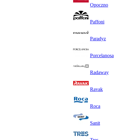
Opoczno
Paffoni
Paradyz
Porcelanosa
Radaway
Ravak
Roca
Sanit
Tres