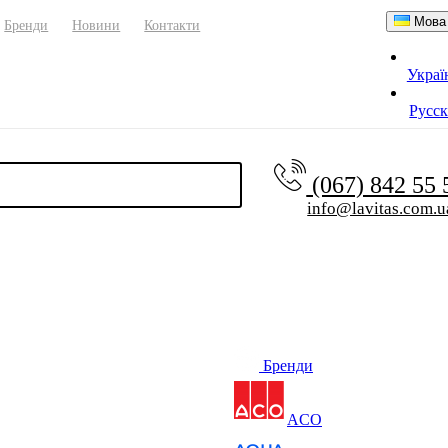
Мова
Бренди
Новини
Контакти
Украї
Русс
(067) 842 55
info@lavitas.com.u
Бренди
ACO