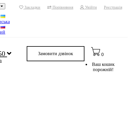
Закладки
Порівняння
Увійти
Реєстрація
нська
кий
 50
Замовити дзвінок
0
a
Ваш кошик
порожній!