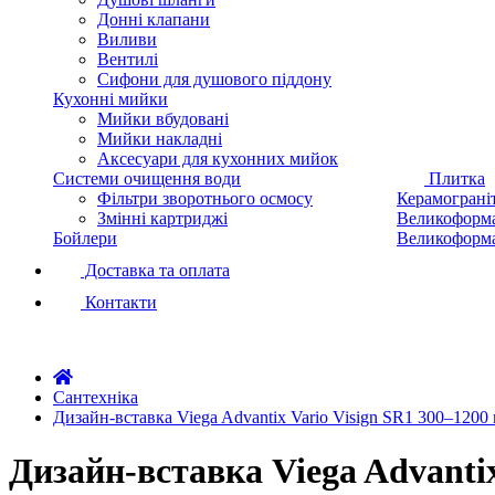
Донні клапани
Виливи
Вентилі
Сифони для душового піддону
Кухонні мийки
Мийки вбудовані
Мийки накладні
Аксесуари для кухонних мийок
Системи очищення води
Плитка
Фільтри зворотнього осмосу
Керамограні
Змінні картриджі
Великоформа
Бойлери
Великоформа
Доставка та оплата
Контакти
Сантехніка
Дизайн-вставка Viega Advantix Vario Visign SR1 300–1200 
Дизайн-вставка Viega Advantix