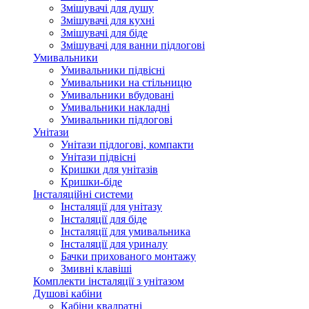
Змішувачі для душу
Змішувачі для кухні
Змішувачі для біде
Змішувачі для ванни підлогові
Умивальники
Умивальники підвісні
Умивальники на стільницю
Умивальники вбудовані
Умивальники накладні
Умивальники підлогові
Унітази
Унітази підлогові, компакти
Унітази підвісні
Кришки для унітазів
Кришки-біде
Інсталяційні системи
Інсталяції для унітазу
Інсталяції для біде
Інсталяції для умивальника
Інсталяції для уриналу
Бачки прихованого монтажу
Змивні клавіші
Комплекти інсталяції з унітазом
Душові кабіни
Кабіни квадратні