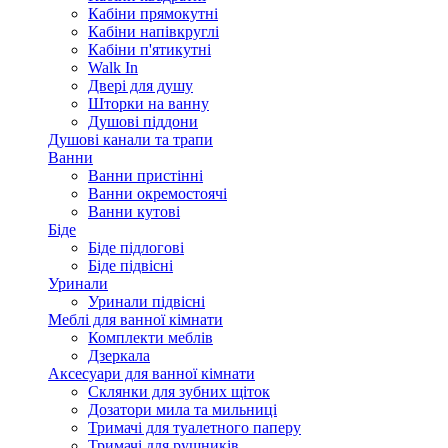
Кабіни прямокутні
Кабіни напівкруглі
Кабіни п'ятикутні
Walk In
Двері для душу
Шторки на ванну
Душові піддони
Душові канали та трапи
Ванни
Ванни пристінні
Ванни окремостоячі
Ванни кутові
Біде
Біде підлогові
Біде підвісні
Уринали
Уринали підвісні
Меблі для ванної кімнати
Комплекти меблів
Дзеркала
Аксесуари для ванної кімнати
Склянки для зубних щіток
Дозатори мила та мильниці
Тримачі для туалетного паперу
Тримачі для рушників