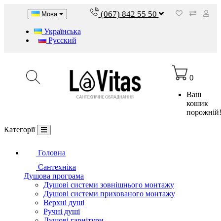
(067) 842 55 50
Мова
Українська
Русский
0
Ваш
кошик
порожній
Категорії
Головна
Сантехніка
Душова програма
Душові системи зовнішнього монтажу
Душові системи прихованого монтажу
Верхні душі
Ручні душі
Душові гарнітури