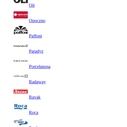
Oli
Opoczno
Paffoni
Paradyz
Porcelanosa
Radaway
Ravak
Roca