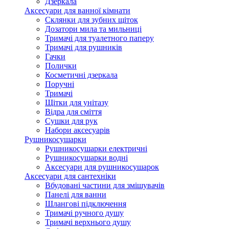
Дзеркала
Аксесуари для ванної кімнати
Склянки для зубних щіток
Дозатори мила та мильниці
Тримачі для туалетного паперу
Тримачі для рушників
Гачки
Полички
Косметичні дзеркала
Поручні
Тримачі
Щітки для унітазу
Відра для сміття
Сушки для рук
Набори аксесуарів
Рушникосушарки
Рушникосушарки електричні
Рушникосушарки водні
Аксесуари для рушникосушарок
Аксесуари для сантехніки
Вбудовані частини для змішувачів
Панелі для ванни
Шлангові підключення
Тримачі ручного душу
Тримачі верхнього душу