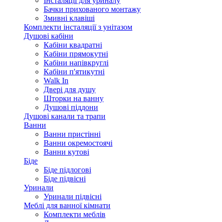
Інсталяції для уриналу
Бачки прихованого монтажу
Змивні клавіші
Комплекти інсталяції з унітазом
Душові кабіни
Кабіни квадратні
Кабіни прямокутні
Кабіни напівкруглі
Кабіни п'ятикутні
Walk In
Двері для душу
Шторки на ванну
Душові піддони
Душові канали та трапи
Ванни
Ванни пристінні
Ванни окремостоячі
Ванни кутові
Біде
Біде підлогові
Біде підвісні
Уринали
Уринали підвісні
Меблі для ванної кімнати
Комплекти меблів