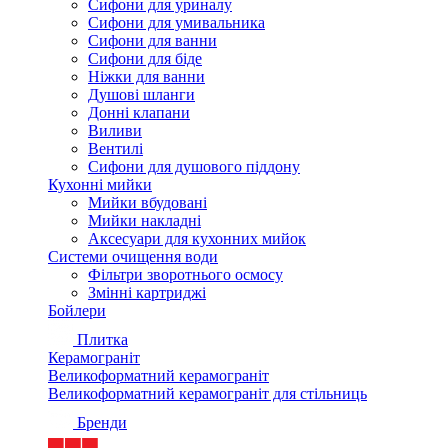
Сифони для уриналу
Сифони для умивальника
Сифони для ванни
Сифони для біде
Ніжки для ванни
Душові шланги
Донні клапани
Виливи
Вентилі
Сифони для душового піддону
Кухонні мийки
Мийки вбудовані
Мийки накладні
Аксесуари для кухонних мийок
Системи очищення води
Фільтри зворотнього осмосу
Змінні картриджі
Бойлери
Плитка
Керамограніт
Великоформатний керамограніт
Великоформатний керамограніт для стільниць
Бренди