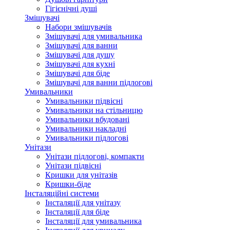
Гігієнічні душі
Змішувачі
Набори змішувачів
Змішувачі для умивальника
Змішувачі для ванни
Змішувачі для душу
Змішувачі для кухні
Змішувачі для біде
Змішувачі для ванни підлогові
Умивальники
Умивальники підвісні
Умивальники на стільницю
Умивальники вбудовані
Умивальники накладні
Умивальники підлогові
Унітази
Унітази підлогові, компакти
Унітази підвісні
Кришки для унітазів
Кришки-біде
Інсталяційні системи
Інсталяції для унітазу
Інсталяції для біде
Інсталяції для умивальника