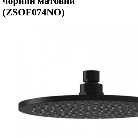
чорний матовий
(ZSOF074NO)