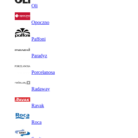
Oli
Opoczno
Paffoni
Paradyz
Porcelanosa
Radaway
Ravak
Roca