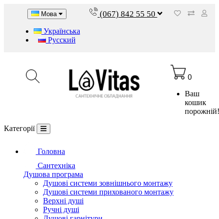
(067) 842 55 50
Мова
Українська
Русский
0
Ваш
кошик
порожній
Категорії
Головна
Сантехніка
Душова програма
Душові системи зовнішнього монтажу
Душові системи прихованого монтажу
Верхні душі
Ручні душі
Душові гарнітури