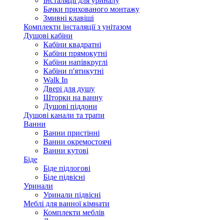
Інсталяції для уриналу
Бачки прихованого монтажу
Змивні клавіші
Комплекти інсталяції з унітазом
Душові кабіни
Кабіни квадратні
Кабіни прямокутні
Кабіни напівкруглі
Кабіни п'ятикутні
Walk In
Двері для душу
Шторки на ванну
Душові піддони
Душові канали та трапи
Ванни
Ванни пристінні
Ванни окремостоячі
Ванни кутові
Біде
Біде підлогові
Біде підвісні
Уринали
Уринали підвісні
Меблі для ванної кімнати
Комплекти меблів