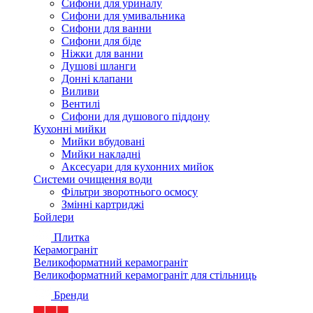
Сифони для уриналу
Сифони для умивальника
Сифони для ванни
Сифони для біде
Ніжки для ванни
Душові шланги
Донні клапани
Виливи
Вентилі
Сифони для душового піддону
Кухонні мийки
Мийки вбудовані
Мийки накладні
Аксесуари для кухонних мийок
Системи очищення води
Фільтри зворотнього осмосу
Змінні картриджі
Бойлери
Плитка
Керамограніт
Великоформатний керамограніт
Великоформатний керамограніт для стільниць
Бренди