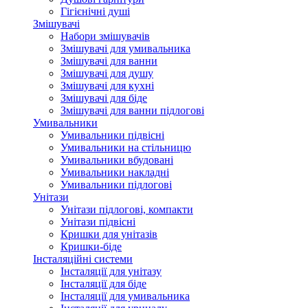
Гігієнічні душі
Змішувачі
Набори змішувачів
Змішувачі для умивальника
Змішувачі для ванни
Змішувачі для душу
Змішувачі для кухні
Змішувачі для біде
Змішувачі для ванни підлогові
Умивальники
Умивальники підвісні
Умивальники на стільницю
Умивальники вбудовані
Умивальники накладні
Умивальники підлогові
Унітази
Унітази підлогові, компакти
Унітази підвісні
Кришки для унітазів
Кришки-біде
Інсталяційні системи
Інсталяції для унітазу
Інсталяції для біде
Інсталяції для умивальника