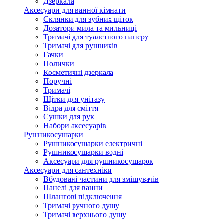
Дзеркала
Аксесуари для ванної кімнати
Склянки для зубних щіток
Дозатори мила та мильниці
Тримачі для туалетного паперу
Тримачі для рушників
Гачки
Полички
Косметичні дзеркала
Поручні
Тримачі
Щітки для унітазу
Відра для сміття
Сушки для рук
Набори аксесуарів
Рушникосушарки
Рушникосушарки електричні
Рушникосушарки водні
Аксесуари для рушникосушарок
Аксесуари для сантехніки
Вбудовані частини для змішувачів
Панелі для ванни
Шлангові підключення
Тримачі ручного душу
Тримачі верхнього душу