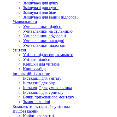
Змішувачі для душу
Змішувачі для кухні
Змішувачі для біде
Змішувачі для ванни підлогові
Умивальники
Умивальники підвісні
Умивальники на стільницю
Умивальники вбудовані
Умивальники накладні
Умивальники підлогові
Унітази
Унітази підлогові, компакти
Унітази підвісні
Кришки для унітазів
Кришки-біде
Інсталяційні системи
Інсталяції для унітазу
Інсталяції для біде
Інсталяції для умивальника
Інсталяції для уриналу
Бачки прихованого монтажу
Змивні клавіші
Комплекти інсталяції з унітазом
Душові кабіни
Кабіни квадратні