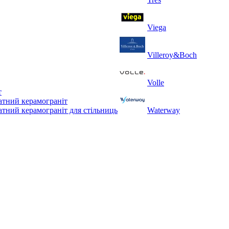
Viega
Villeroy&Boch
Volle
т
тний керамограніт
тний керамограніт для стільниць
Waterway