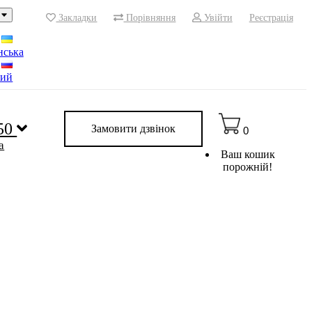
Закладки
Порівняння
Увійти
Реєстрація
нська
кий
 50
Замовити дзвінок
0
a
Ваш кошик
порожній!