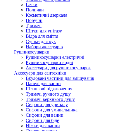
Гачки
Полички
Косметичні дзеркала
Поручні
Тримачі
Щітки для унітазу
Відра для сміття
Сушки для рук
Набори аксесуарів
Рушникосушарки
Рушникосушарки електричні
Рушникосушарки водні
Аксесуари для рушникосушарок
Аксесуари для сантехніки
Вбудовані частини для змішувачів
Панелі для ванни
Шлангові підключення
Тримачі ручного душу
Тримачі верхнього душу
Сифони для уриналу
Сифони для умивальника
Сифони для ванни
Сифони для біде
Ніжки для ванни
Душові шланги