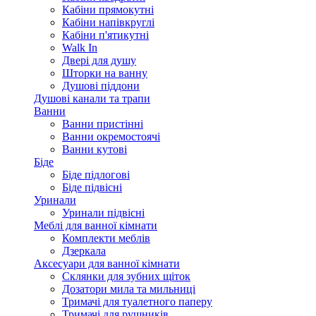
Кабіни прямокутні
Кабіни напівкруглі
Кабіни п'ятикутні
Walk In
Двері для душу
Шторки на ванну
Душові піддони
Душові канали та трапи
Ванни
Ванни пристінні
Ванни окремостоячі
Ванни кутові
Біде
Біде підлогові
Біде підвісні
Уринали
Уринали підвісні
Меблі для ванної кімнати
Комплекти меблів
Дзеркала
Аксесуари для ванної кімнати
Склянки для зубних щіток
Дозатори мила та мильниці
Тримачі для туалетного паперу
Тримачі для рушників