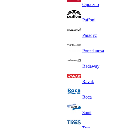
Opoczno
Paffoni
Paradyz
Porcelanosa
Radaway
Ravak
Roca
Sanit
Tres