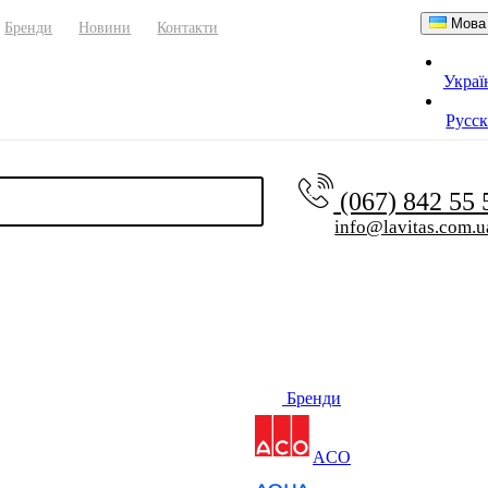
Мова
Бренди
Новини
Контакти
Украї
Русс
(067) 842 55
info@lavitas.com.u
Бренди
ACO