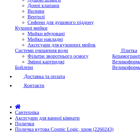
Донні клапани
Виливи
Вентилі
Сифони для душового піддону
Кухонні мийки
Мийки вбудовані
Мийки накладні
Аксесуари для кухонних мийок
Системи очищення води
Плитка
Фільтри зворотнього осмосу
Керамограні
Змінні картриджі
Великоформа
Бойлери
Великоформа
Доставка та оплата
Контакти
Сантехніка
Аксесуари для ванної кімнати
Полички
Поличка кутова Cosmic Logic, хром (2260243)