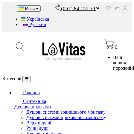
(067) 842 55 50
Мова
Українська
Русский
0
Ваш
кошик
порожній
Категорії
Головна
Сантехніка
Душова програма
Душові системи зовнішнього монтажу
Душові системи прихованого монтажу
Верхні душі
Ручні душі
Душові гарнітури