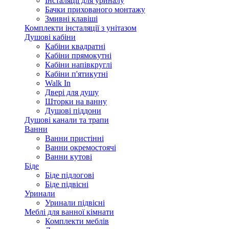
Інсталяції для уриналу
Бачки прихованого монтажу
Змивні клавіші
Комплекти інсталяції з унітазом
Душові кабіни
Кабіни квадратні
Кабіни прямокутні
Кабіни напівкруглі
Кабіни п'ятикутні
Walk In
Двері для душу
Шторки на ванну
Душові піддони
Душові канали та трапи
Ванни
Ванни пристінні
Ванни окремостоячі
Ванни кутові
Біде
Біде підлогові
Біде підвісні
Уринали
Уринали підвісні
Меблі для ванної кімнати
Комплекти меблів