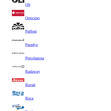
Oli
Opoczno
Paffoni
Paradyz
Porcelanosa
Radaway
Ravak
Roca