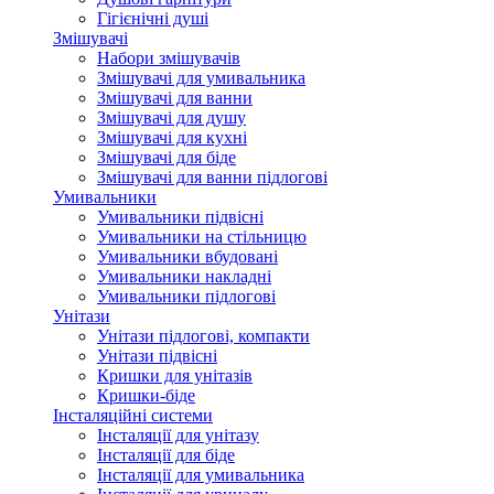
Гігієнічні душі
Змішувачі
Набори змішувачів
Змішувачі для умивальника
Змішувачі для ванни
Змішувачі для душу
Змішувачі для кухні
Змішувачі для біде
Змішувачі для ванни підлогові
Умивальники
Умивальники підвісні
Умивальники на стільницю
Умивальники вбудовані
Умивальники накладні
Умивальники підлогові
Унітази
Унітази підлогові, компакти
Унітази підвісні
Кришки для унітазів
Кришки-біде
Інсталяційні системи
Інсталяції для унітазу
Інсталяції для біде
Інсталяції для умивальника