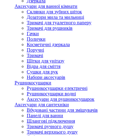
Дзеркала
Аксесуари для ванної кімнати
Склянки для зубних щіток
Дозатори мила та мильниці
Тримачі для туалетного паперу
Тримачі для рушників
Гачки
Полички
Косметичні дзеркала
Поручні
Тримачі
Щітки для унітазу
Відра для сміття
Сушки для рук
Набори аксесуарів
Рушникосушарки
Рушникосушарки електричні
Рушникосушарки водні
Аксесуари для рушникосушарок
Аксесуари для сантехніки
Вбудовані частини для змішувачів
Панелі для ванни
Шлангові підключення
Тримачі ручного душу
Тримачі верхнього душу