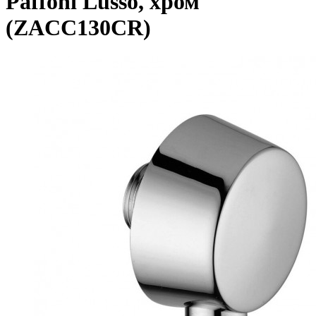
Paffoni Lusso, хром
(ZACC130CR)