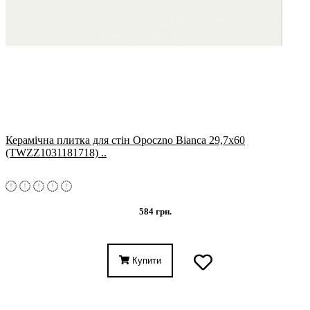
Керамічна плитка для стін Opoczno Bianca 29,7x60
(TWZZ1031181718) ..
584 грн.
Купити