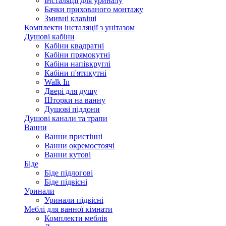
Інсталяції для уриналу
Бачки прихованого монтажу
Змивні клавіші
Комплекти інсталяції з унітазом
Душові кабіни
Кабіни квадратні
Кабіни прямокутні
Кабіни напівкруглі
Кабіни п'ятикутні
Walk In
Двері для душу
Шторки на ванну
Душові піддони
Душові канали та трапи
Ванни
Ванни пристінні
Ванни окремостоячі
Ванни кутові
Біде
Біде підлогові
Біде підвісні
Уринали
Уринали підвісні
Меблі для ванної кімнати
Комплекти меблів