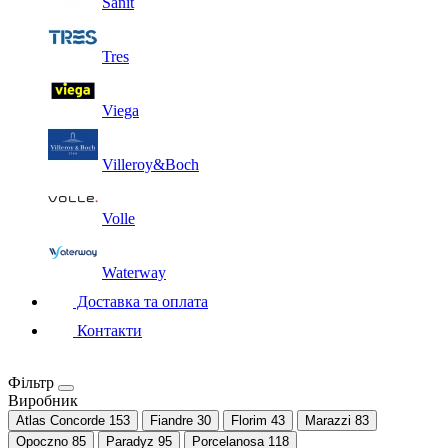
Sanit
Tres
Viega
Villeroy&Boch
Volle
Waterway
Доставка та оплата
Контакти
Фільтр
Виробник
Atlas Concorde
153
Fiandre
30
Florim
43
Marazzi
83
Opoczno
85
Paradyz
95
Porcelanosa
118