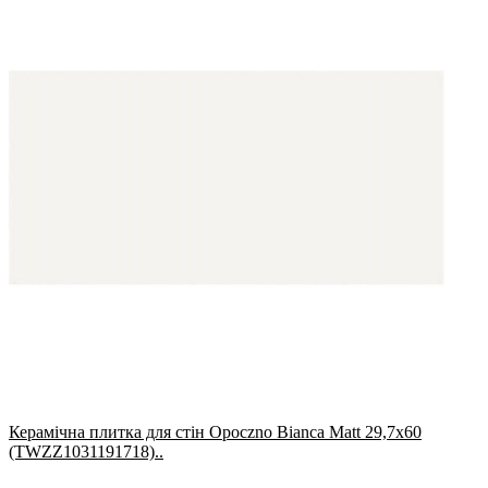
Керамічна плитка для стін Opoczno Bianca Matt 29,7x60
(TWZZ1031191718)..