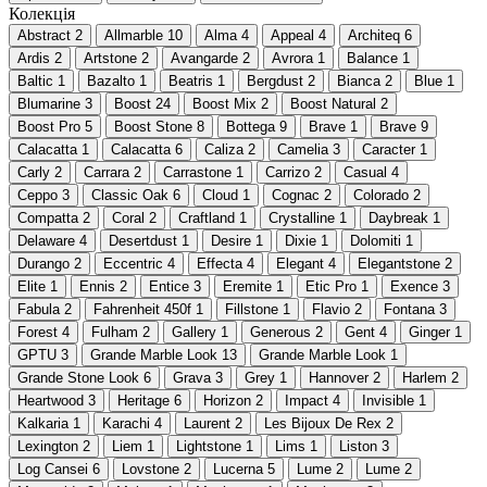
Колекція
Abstract
2
Allmarble
10
Alma
4
Appeal
4
Architeq
6
Ardis
2
Artstone
2
Avangarde
2
Avrora
1
Balance
1
Baltic
1
Bazalto
1
Beatris
1
Bergdust
2
Bianca
2
Blue
1
Blumarine
3
Boost
24
Boost Mix
2
Boost Natural
2
Boost Pro
5
Boost Stone
8
Bottega
9
Brave
1
Brave
9
Calacatta
1
Calacatta
6
Caliza
2
Camelia
3
Caracter
1
Carly
2
Carrara
2
Carrastone
1
Carrizo
2
Casual
4
Ceppo
3
Classic Oak
6
Cloud
1
Cognac
2
Colorado
2
Compatta
2
Coral
2
Craftland
1
Crystalline
1
Daybreak
1
Delaware
4
Desertdust
1
Desire
1
Dixie
1
Dolomiti
1
Durango
2
Eccentric
4
Effecta
4
Elegant
4
Elegantstone
2
Elite
1
Ennis
2
Entice
3
Eremite
1
Etic Pro
1
Exence
3
Fabula
2
Fahrenheit 450f
1
Fillstone
1
Flavio
2
Fontana
3
Forest
4
Fulham
2
Gallery
1
Generous
2
Gent
4
Ginger
1
GPTU
3
Grande Marble Look
13
Grande Marble Look
1
Grande Stone Look
6
Grava
3
Grey
1
Hannover
2
Harlem
2
Heartwood
3
Heritage
6
Horizon
2
Impact
4
Invisible
1
Kalkaria
1
Karachi
4
Laurent
2
Les Bijoux De Rex
2
Lexington
2
Liem
1
Lightstone
1
Lims
1
Liston
3
Log Cansei
6
Lovstone
2
Lucerna
5
Lume
2
Lume
2