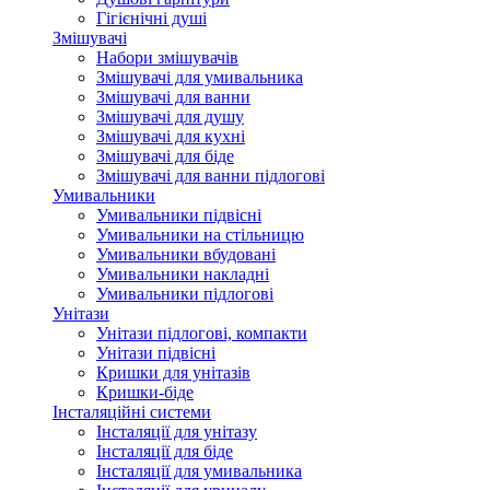
Гігієнічні душі
Змішувачі
Набори змішувачів
Змішувачі для умивальника
Змішувачі для ванни
Змішувачі для душу
Змішувачі для кухні
Змішувачі для біде
Змішувачі для ванни підлогові
Умивальники
Умивальники підвісні
Умивальники на стільницю
Умивальники вбудовані
Умивальники накладні
Умивальники підлогові
Унітази
Унітази підлогові, компакти
Унітази підвісні
Кришки для унітазів
Кришки-біде
Інсталяційні системи
Інсталяції для унітазу
Інсталяції для біде
Інсталяції для умивальника