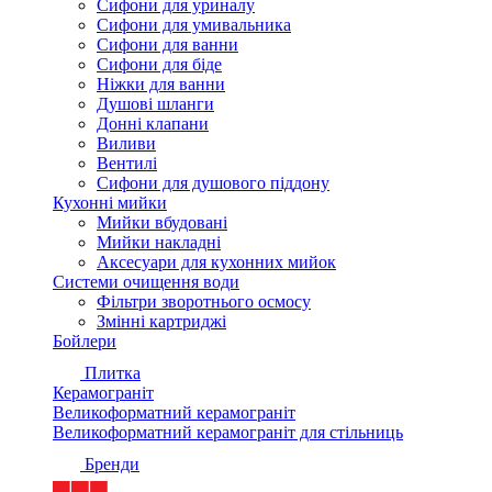
Сифони для уриналу
Сифони для умивальника
Сифони для ванни
Сифони для біде
Ніжки для ванни
Душові шланги
Донні клапани
Виливи
Вентилі
Сифони для душового піддону
Кухонні мийки
Мийки вбудовані
Мийки накладні
Аксесуари для кухонних мийок
Системи очищення води
Фільтри зворотнього осмосу
Змінні картриджі
Бойлери
Плитка
Керамограніт
Великоформатний керамограніт
Великоформатний керамограніт для стільниць
Бренди