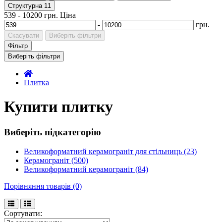
Структурна
11
539
-
10200
грн.
Ціна
-
грн.
Скасувати
Виберіть фільтри
Фільтр
Виберіть фільтри
Плитка
Купити плитку
Виберіть підкатегорію
Великоформатний керамограніт для стільниць (23)
Керамограніт (500)
Великоформатний керамограніт (84)
Порівняння товарів (0)
Сортувати: