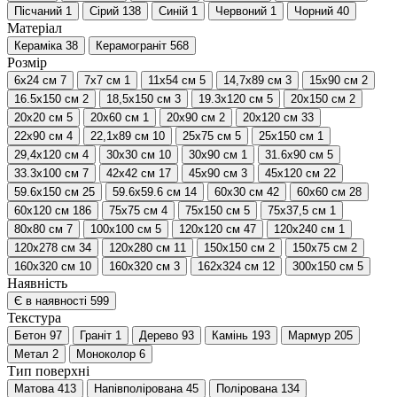
Пісчаний
1
Сірий
138
Синій
1
Червоний
1
Чорний
40
Матеріал
Кераміка
38
Керамограніт
568
Розмір
6х24 см
7
7х7 см
1
11x54 см
5
14,7x89 см
3
15x90 см
2
16.5х150 см
2
18,5x150 см
3
19.3х120 см
5
20x150 см
2
20х20 см
5
20х60 см
1
20х90 см
2
20х120 см
33
22x90 см
4
22,1х89 см
10
25х75 см
5
25х150 см
1
29,4x120 см
4
30х30 см
10
30х90 см
1
31.6х90 см
5
33.3х100 см
7
42x42 см
17
45х90 см
3
45х120 см
22
59.6x150 см
25
59.6х59.6 см
14
60х30 см
42
60х60 см
28
60х120 см
186
75х75 см
4
75х150 см
5
75х37,5 см
1
80х80 см
7
100x100 см
5
120х120 см
47
120х240 см
1
120х278 см
34
120х280 см
11
150x150 см
2
150х75 см
2
160x320 см
10
160х320 см
3
162х324 см
12
300х150 см
5
Наявність
Є в наявності
599
Текстура
Бетон
97
Граніт
1
Дерево
93
Камінь
193
Мармур
205
Метал
2
Моноколор
6
Тип поверхні
Матова
413
Напівполірована
45
Полірована
134