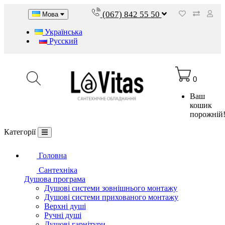
(067) 842 55 50
Мова
Українська
Русский
0
Ваш
кошик
порожній
Категорії
Головна
Сантехніка
Душова програма
Душові системи зовнішнього монтажу
Душові системи прихованого монтажу
Верхні душі
Ручні душі
Душові гарнітури