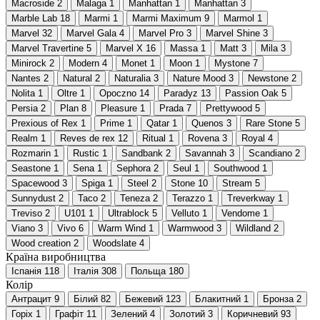
Macroside
2
Malaga
1
Manhattan
1
Manhattan
3
Marble Lab
18
Marmi
1
Marmi Maximum
9
Marmol
1
Marvel
32
Marvel Gala
4
Marvel Pro
3
Marvel Shine
3
Marvel Travertine
5
Marvel X
16
Massa
1
Matt
3
Mila
3
Minirock
2
Modern
4
Monet
1
Moon
1
Mystone
7
Nantes
2
Natural
2
Naturalia
3
Nature Mood
3
Newstone
2
Nolita
1
Oltre
1
Opoczno
14
Paradyz
13
Passion Oak
5
Persia
2
Plan
8
Pleasure
1
Prada
7
Prettywood
5
Prexious of Rex
1
Prime
1
Qatar
1
Quenos
3
Rare Stone
5
Realm
1
Reves de rex
12
Ritual
1
Rovena
3
Royal
4
Rozmarin
1
Rustic
1
Sandbank
2
Savannah
3
Scandiano
2
Seastone
1
Sena
1
Sephora
2
Seul
1
Southwood
1
Spacewood
3
Spiga
1
Steel
2
Stone
10
Stream
5
Sunnydust
2
Taco
2
Teneza
2
Terazzo
1
Treverkway
1
Treviso
2
U101
1
Ultrablock
5
Velluto
1
Vendome
1
Viano
3
Vivo
6
Warm Wind
1
Warmwood
3
Wildland
2
Wood creation
2
Woodslate
4
Країна виробництва
Іспанія
118
Італія
308
Польща
180
Колір
Антрацит
9
Білий
82
Бежевий
123
Блакитний
1
Бронза
2
Горіх
1
Графіт
11
Зелений
4
Золотий
3
Коричневий
93