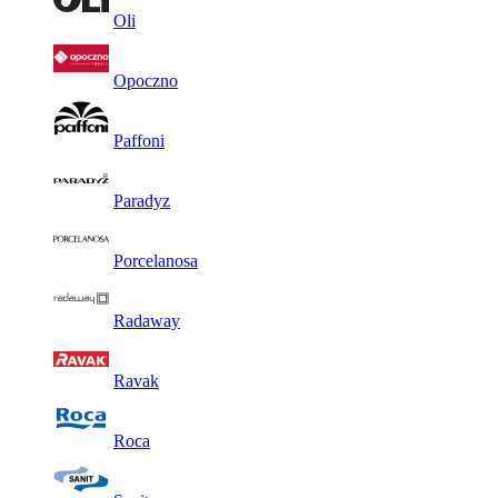
Oli
Opoczno
Paffoni
Paradyz
Porcelanosa
Radaway
Ravak
Roca