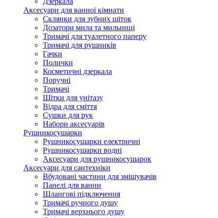
Дзеркала
Аксесуари для ванної кімнати
Склянки для зубних щіток
Дозатори мила та мильниці
Тримачі для туалетного паперу
Тримачі для рушників
Гачки
Полички
Косметичні дзеркала
Поручні
Тримачі
Щітки для унітазу
Відра для сміття
Сушки для рук
Набори аксесуарів
Рушникосушарки
Рушникосушарки електричні
Рушникосушарки водні
Аксесуари для рушникосушарок
Аксесуари для сантехніки
Вбудовані частини для змішувачів
Панелі для ванни
Шлангові підключення
Тримачі ручного душу
Тримачі верхнього душу